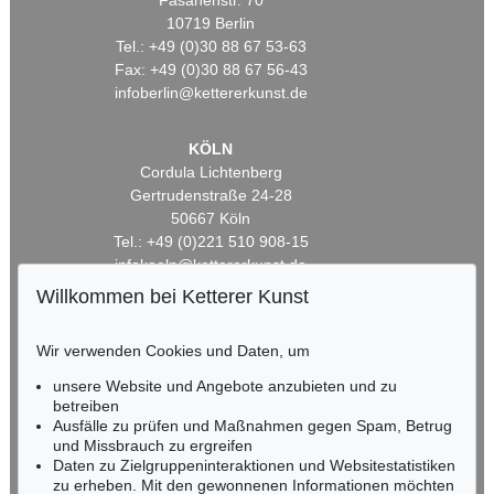
Fasanenstr. 70
10719 Berlin
Tel.: +49 (0)30 88 67 53-63
Fax: +49 (0)30 88 67 56-43
infoberlin@kettererkunst.de
KÖLN
Cordula Lichtenberg
Gertrudenstraße 24-28
50667 Köln
Tel.: +49 (0)221 510 908-15
infokoeln@kettererkunst.de
Willkommen bei Ketterer Kunst
BADEN-WÜRTTEMBERG
HESSEN
Wir verwenden Cookies und Daten, um
RHEINLAND-PFALZ
unsere Website und Angebote anzubieten und zu
Miriam Heß
betreiben
Tel.: +49 (0)62 21 58 80-038
Ausfälle zu prüfen und Maßnahmen gegen Spam, Betrug
Fax: +49 (0)62 21 58 80-595
und Missbrauch zu ergreifen
infoheidelberg@kettererkunst.de
Daten zu Zielgruppeninteraktionen und Websitestatistiken
zu erheben. Mit den gewonnenen Informationen möchten