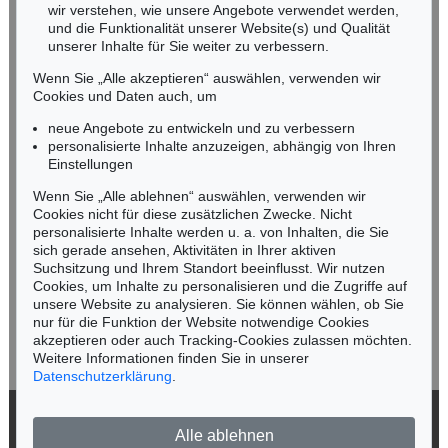
wir verstehen, wie unsere Angebote verwendet werden,
NORDDEUTSCHLAND
und die Funktionalität unserer Website(s) und Qualität
Nico Kassel, M.A.
unserer Inhalte für Sie weiter zu verbessern.
Tel.: +49 (0)89 55244-164
Wenn Sie „Alle akzeptieren“ auswählen, verwenden wir
Mobil: +49 (0)171 8618661
Cookies und Daten auch, um
n.kassel@kettererkunst.de
neue Angebote zu entwickeln und zu verbessern
personalisierte Inhalte anzuzeigen, abhängig von Ihren
Einstellungen
Keine Auktion mehr verpassen!
Wenn Sie „Alle ablehnen“ auswählen, verwenden wir
Wir informieren Sie rechtzeitig.
Cookies nicht für diese zusätzlichen Zwecke. Nicht
personalisierte Inhalte werden u. a. von Inhalten, die Sie
sich gerade ansehen, Aktivitäten in Ihrer aktiven
Suchsitzung und Ihrem Standort beeinflusst. Wir nutzen
Cookies, um Inhalte zu personalisieren und die Zugriffe auf
Jetzt zum Newsletter anmelden >
unsere Website zu analysieren. Sie können wählen, ob Sie
nur für die Funktion der Website notwendige Cookies
akzeptieren oder auch Tracking-Cookies zulassen möchten.
Weitere Informationen finden Sie in unserer
Datenschutzerklärung
.
© 2026 Ketterer Kunst GmbH & Co. KG
Alle ablehnen