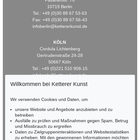
Fasanenstr. 70
10719 Berlin
Tel.: +49 (0)30 88 67 53-63
Fax: +49 (0)30 88 67 56-43
infoberlin@kettererkunst.de
KÖLN
Cordula Lichtenberg
Gertrudenstraße 24-28
50667 Köln
Tel.: +49 (0)221 510 908-15
infokoeln@kettererkunst.de
Willkommen bei Ketterer Kunst
BADEN-WÜRTTEMBERG
HESSEN
Wir verwenden Cookies und Daten, um
RHEINLAND-PFALZ
unsere Website und Angebote anzubieten und zu
Miriam Heß
betreiben
Tel.: +49 (0)62 21 58 80-038
Ausfälle zu prüfen und Maßnahmen gegen Spam, Betrug
Fax: +49 (0)62 21 58 80-595
und Missbrauch zu ergreifen
infoheidelberg@kettererkunst.de
Daten zu Zielgruppeninteraktionen und Websitestatistiken
zu erheben. Mit den gewonnenen Informationen möchten