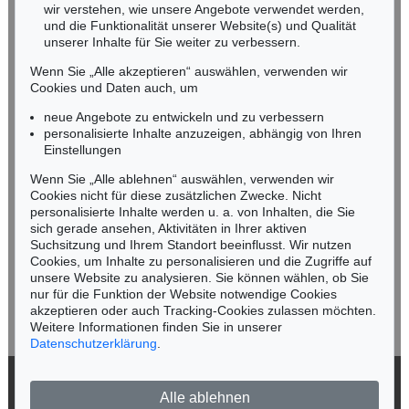
wir verstehen, wie unsere Angebote verwendet werden,
NORDDEUTSCHLAND
und die Funktionalität unserer Website(s) und Qualität
Nico Kassel, M.A.
unserer Inhalte für Sie weiter zu verbessern.
Tel.: +49 (0)89 55244-164
Wenn Sie „Alle akzeptieren“ auswählen, verwenden wir
Mobil: +49 (0)171 8618661
Cookies und Daten auch, um
n.kassel@kettererkunst.de
neue Angebote zu entwickeln und zu verbessern
personalisierte Inhalte anzuzeigen, abhängig von Ihren
Einstellungen
Keine Auktion mehr verpassen!
Wenn Sie „Alle ablehnen“ auswählen, verwenden wir
Wir informieren Sie rechtzeitig.
Cookies nicht für diese zusätzlichen Zwecke. Nicht
personalisierte Inhalte werden u. a. von Inhalten, die Sie
sich gerade ansehen, Aktivitäten in Ihrer aktiven
Suchsitzung und Ihrem Standort beeinflusst. Wir nutzen
Cookies, um Inhalte zu personalisieren und die Zugriffe auf
Jetzt zum Newsletter anmelden >
unsere Website zu analysieren. Sie können wählen, ob Sie
nur für die Funktion der Website notwendige Cookies
akzeptieren oder auch Tracking-Cookies zulassen möchten.
Weitere Informationen finden Sie in unserer
Datenschutzerklärung
.
© 2026 Ketterer Kunst GmbH & Co. KG
Alle ablehnen