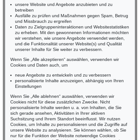
Miriam Heß
unsere Website und Angebote anzubieten und zu
Tel.: +49 (0)62 21 58 80-038
betreiben
Fax: +49 (0)62 21 58 80-595
Ausfälle zu prüfen und Maßnahmen gegen Spam, Betrug
und Missbrauch zu ergreifen
infoheidelberg@kettererkunst.de
Daten zu Zielgruppeninteraktionen und Websitestatistiken
zu erheben. Mit den gewonnenen Informationen möchten
NORDDEUTSCHLAND
wir verstehen, wie unsere Angebote verwendet werden,
und die Funktionalität unserer Website(s) und Qualität
Nico Kassel, M.A.
unserer Inhalte für Sie weiter zu verbessern.
Tel.: +49 (0)89 55244-164
Mobil: +49 (0)171 8618661
Wenn Sie „Alle akzeptieren“ auswählen, verwenden wir
n.kassel@kettererkunst.de
Cookies und Daten auch, um
Auktion 424 - Lot 221
H. PECHSTEIN
neue Angebote zu entwickeln und zu verbessern
Bildnis Charlotte Cuhrt
, 1910
personalisierte Inhalte anzuzeigen, abhängig von Ihren
Ergebnis:
€ 817.000
Keine Auktion mehr verpassen!
Einstellungen
Wir informieren Sie rechtzeitig.
Wenn Sie „Alle ablehnen“ auswählen, verwenden wir
Cookies nicht für diese zusätzlichen Zwecke. Nicht
personalisierte Inhalte werden u. a. von Inhalten, die Sie
sich gerade ansehen, Aktivitäten in Ihrer aktiven
Suchsitzung und Ihrem Standort beeinflusst. Wir nutzen
Jetzt zum Newsletter anmelden >
Cookies, um Inhalte zu personalisieren und die Zugriffe auf
unsere Website zu analysieren. Sie können wählen, ob Sie
nur für die Funktion der Website notwendige Cookies