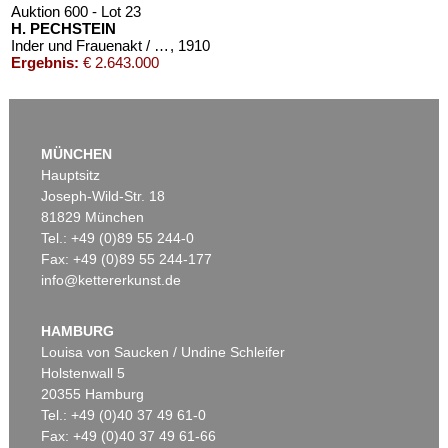
Auktion 600 - Lot 23
H. PECHSTEIN
Inder und Frauenakt / Früchte (Rückseite)
, 1910
Ergebnis:
€ 2.643.000
MÜNCHEN
Hauptsitz
Joseph-Wild-Str. 18
81829 München
Tel.: +49 (0)89 55 244-0
Fax: +49 (0)89 55 244-177
info@kettererkunst.de
Auktion 540 - Lot 16
HERMANN MAX PECHSTEIN
Die Ruhende
, 1911
HAMBURG
Ergebnis:
€ 2.226.000
Louisa von Saucken / Undine Schleifer
Holstenwall 5
20355 Hamburg
Tel.: +49 (0)40 37 49 61-0
Fax: +49 (0)40 37 49 61-66