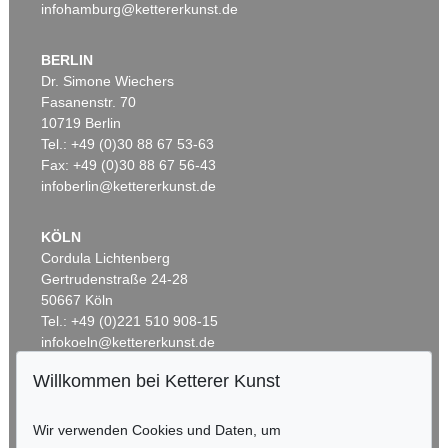
infohamburg@kettererkunst.de
BERLIN
Dr. Simone Wiechers
Fasanenstr. 70
Auktion 606 - Lot 59
Auktion 409 - Lot 329
10719 Berlin
H. PECHSTEIN
H. PECHSTEIN
Zwei liegende Mädchen
, 1910
Schrei am Meer
, 1919
Tel.: +49 (0)30 88 67 53-63
Ergebnis:
€ 1.935.000
Ergebnis:
€ 1.500.000
Fax: +49 (0)30 88 67 56-43
infoberlin@kettererkunst.de
KÖLN
Cordula Lichtenberg
Gertrudenstraße 24-28
50667 Köln
Tel.: +49 (0)221 510 908-15
infokoeln@kettererkunst.de
Willkommen bei Ketterer Kunst
Auktion 496 - Lot 110
Auktion 409 - Lot 324
BADEN-WÜRTTEMBERG
H. PECHSTEIN
H. PECHSTEIN
HESSEN
Tänzer
, 1910
Lotte mit Kopftuch
, 1919
Wir verwenden Cookies und Daten, um
Ergebnis:
€ 1.225.000
Ergebnis:
€ 1.140.000
RHEINLAND-PFALZ