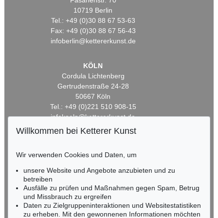
Fasanenstr. 70
10719 Berlin
Tel.: +49 (0)30 88 67 53-63
Fax: +49 (0)30 88 67 56-43
infoberlin@kettererkunst.de
KÖLN
Cordula Lichtenberg
Gertrudenstraße 24-28
50667 Köln
Tel.: +49 (0)221 510 908-15
infokoeln@kettererkunst.de
Willkommen bei Ketterer Kunst
BADEN-WÜRTTEMBERG
HESSEN
Wir verwenden Cookies und Daten, um
RHEINLAND-PFALZ
unsere Website und Angebote anzubieten und zu
Miriam Heß
betreiben
Tel.: +49 (0)62 21 58 80-038
Ausfälle zu prüfen und Maßnahmen gegen Spam, Betrug
Fax: +49 (0)62 21 58 80-595
und Missbrauch zu ergreifen
infoheidelberg@kettererkunst.de
Daten zu Zielgruppeninteraktionen und Websitestatistiken
zu erheben. Mit den gewonnenen Informationen möchten