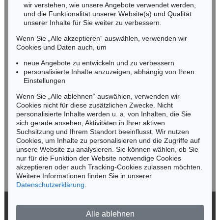
wir verstehen, wie unsere Angebote verwendet werden,
NORDDEUTSCHLAND
und die Funktionalität unserer Website(s) und Qualität
Nico Kassel, M.A.
unserer Inhalte für Sie weiter zu verbessern.
Tel.: +49 (0)89 55244-164
Wenn Sie „Alle akzeptieren“ auswählen, verwenden wir
Mobil: +49 (0)171 8618661
Cookies und Daten auch, um
n.kassel@kettererkunst.de
neue Angebote zu entwickeln und zu verbessern
personalisierte Inhalte anzuzeigen, abhängig von Ihren
Einstellungen
Keine Auktion mehr verpassen!
Wenn Sie „Alle ablehnen“ auswählen, verwenden wir
Wir informieren Sie rechtzeitig.
Cookies nicht für diese zusätzlichen Zwecke. Nicht
personalisierte Inhalte werden u. a. von Inhalten, die Sie
sich gerade ansehen, Aktivitäten in Ihrer aktiven
Suchsitzung und Ihrem Standort beeinflusst. Wir nutzen
Cookies, um Inhalte zu personalisieren und die Zugriffe auf
Jetzt zum Newsletter anmelden >
unsere Website zu analysieren. Sie können wählen, ob Sie
nur für die Funktion der Website notwendige Cookies
akzeptieren oder auch Tracking-Cookies zulassen möchten.
Weitere Informationen finden Sie in unserer
Datenschutzerklärung
.
© 2026 Ketterer Kunst GmbH & Co. KG
Alle ablehnen