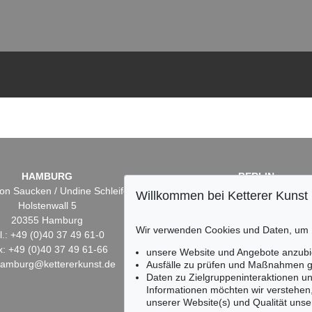
HAMBURG
BERLIN
on Saucken / Undine Schleifer
Dr. Simone Wiechers
Willkommen bei Ketterer Kunst
Holstenwall 5
Fasanenstr. 70
20355 Hamburg
10719 Berlin
Wir verwenden Cookies und Daten, um
l.: +49 (0)40 37 49 61-0
Tel.: +49 (0)30 88 67 53-6
x: +49 (0)40 37 49 61-66
Fax: +49 (0)30 88 67 56-
unsere Website und Angebote anzubi
hamburg@kettererkunst.de
infoberlin@kettererkunst.
Ausfälle zu prüfen und Maßnahmen g
Daten zu Zielgruppeninteraktionen u
Informationen möchten wir verstehen
unserer Website(s) und Qualität unser