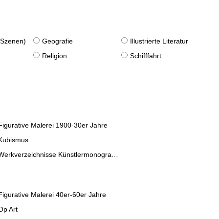
. Szenen)
Geografie
Illustrierte Literatur
Religion
Schifffahrt
Figurative Malerei 1900-30er Jahre
Kubismus
Werkverzeichnisse Künstlermonographien
Figurative Malerei 40er-60er Jahre
Op Art