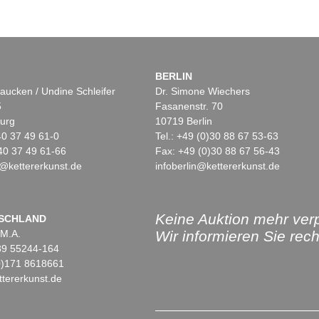
BERLIN
aucken / Undine Schleifer
Dr. Simone Wiechers
5
Fasanenstr. 70
urg
10719 Berlin
)40 37 49 61-0
Tel.: +49 (0)30 88 67 53-63
40 37 49 61-66
Fax: +49 (0)30 88 67 56-43
@kettererkunst.de
infoberlin@kettererkunst.de
Keine Auktion mehr ver
SCHLAND
 M.A.
Wir informieren Sie recht
)89 55244-164
(0)171 8618661
tererkunst.de