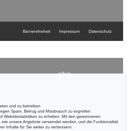
Barrierefreiheit
Impressum
Datenschutz
KÖLN
Cordula Lichtenberg
Gertrudenstraße 24-28
50667 Köln
3
Tel.: +49 (0)221 510 908-15
43
infokoeln@kettererkunst.de
eten und zu betreiben
de
egen Spam, Betrug und Missbrauch zu ergreifen
nd Websitestatistiken zu erheben. Mit den gewonnenen
, wie unsere Angebote verwendet werden, und die Funktionalität
er Inhalte für Sie weiter zu verbessern.