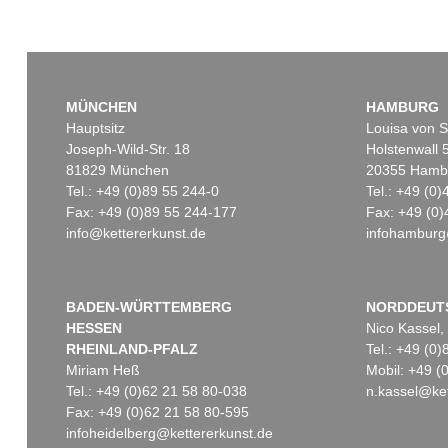
MÜNCHEN
HAMBURG
Hauptsitz
Louisa von S
Joseph-Wild-Str. 18
Holstenwall 
81829 München
20355 Hamb
Tel.: +49 (0)89 55 244-0
Tel.: +49 (0
Fax: +49 (0)89 55 244-177
Fax: +49 (0)
info@kettererkunst.de
infohamburg
BADEN-WÜRTTEMBERG
NORDDEUT
HESSEN
Nico Kassel,
RHEINLAND-PFALZ
Tel.: +49 (0
Miriam Heß
Mobil: +49 
Tel.: +49 (0)62 21 58 80-038
n.kassel@ket
Fax: +49 (0)62 21 58 80-595
infoheidelberg@kettererkunst.de