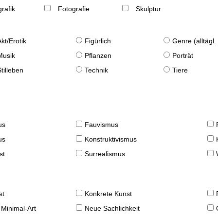
rafik
Fotografie
Skulptur
Akt/Erotik
Figürlich
Genre (alltägl
Musik
Pflanzen
Porträt
Stilleben
Technik
Tiere
us
Fauvismus
us
Konstruktivismus
st
Surrealismus
st
Konkrete Kunst
 Minimal-Art
Neue Sachlichkeit