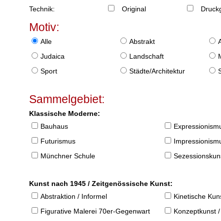
Technik:
Original
Druckg
Motiv:
Alle
Abstrakt
Judaica
Landschaft
Sport
Städte/Architektur
Sammelgebiet:
Klassische Moderne:
Bauhaus
Expressionism
Futurismus
Impressionism
Münchner Schule
Sezessionskun
Kunst nach 1945 / Zeitgenössische Kunst:
Abstraktion / Informel
Kinetische Kun
Figurative Malerei 70er-Gegenwart
Konzeptkunst /