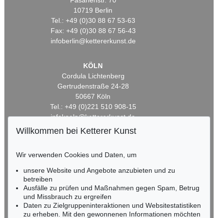
Fasanenstr. 70
10719 Berlin
Tel.: +49 (0)30 88 67 53-63
Fax: +49 (0)30 88 67 56-43
infoberlin@kettererkunst.de
KÖLN
Cordula Lichtenberg
Gertrudenstraße 24-28
50667 Köln
Tel.: +49 (0)221 510 908-15
infokoeln@kettererkunst.de
Willkommen bei Ketterer Kunst
BADEN-WÜRTTEMBERG
HESSEN
Wir verwenden Cookies und Daten, um
RHEINLAND-PFALZ
unsere Website und Angebote anzubieten und zu
Miriam Heß
betreiben
Tel.: +49 (0)62 21 58 80-038
Ausfälle zu prüfen und Maßnahmen gegen Spam, Betrug
Fax: +49 (0)62 21 58 80-595
und Missbrauch zu ergreifen
infoheidelberg@kettererkunst.de
Daten zu Zielgruppeninteraktionen und Websitestatistiken
zu erheben. Mit den gewonnenen Informationen möchten