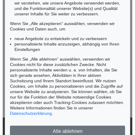
wir verstehen, wie unsere Angebote verwendet werden,
NORDDEUTSCHLAND
und die Funktionalität unserer Website(s) und Qualität
Nico Kassel, M.A.
unserer Inhalte für Sie weiter zu verbessern.
Tel.: +49 (0)89 55244-164
Wenn Sie „Alle akzeptieren“ auswählen, verwenden wir
Mobil: +49 (0)171 8618661
Cookies und Daten auch, um
n.kassel@kettererkunst.de
neue Angebote zu entwickeln und zu verbessern
personalisierte Inhalte anzuzeigen, abhängig von Ihren
Einstellungen
Keine Auktion mehr verpassen!
Wenn Sie „Alle ablehnen“ auswählen, verwenden wir
Wir informieren Sie rechtzeitig.
Cookies nicht für diese zusätzlichen Zwecke. Nicht
personalisierte Inhalte werden u. a. von Inhalten, die Sie
sich gerade ansehen, Aktivitäten in Ihrer aktiven
Suchsitzung und Ihrem Standort beeinflusst. Wir nutzen
Cookies, um Inhalte zu personalisieren und die Zugriffe auf
Jetzt zum Newsletter anmelden >
unsere Website zu analysieren. Sie können wählen, ob Sie
nur für die Funktion der Website notwendige Cookies
akzeptieren oder auch Tracking-Cookies zulassen möchten.
Weitere Informationen finden Sie in unserer
Datenschutzerklärung
.
© 2026 Ketterer Kunst GmbH & Co. KG
Alle ablehnen