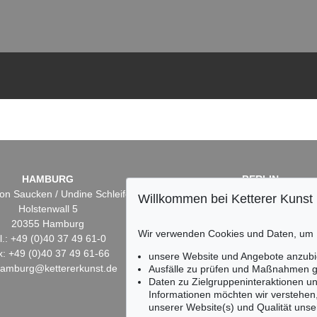
HAMBURG
BERLIN
on Saucken / Undine Schleifer
Dr. Simone Wiechers
Willkommen bei Ketterer Kunst
Holstenwall 5
Fasanenstr. 70
20355 Hamburg
10719 Berlin
Wir verwenden Cookies und Daten, um
l.: +49 (0)40 37 49 61-0
Tel.: +49 (0)30 88 67 53-6
x: +49 (0)40 37 49 61-66
Fax: +49 (0)30 88 67 56-
unsere Website und Angebote anzubi
hamburg@kettererkunst.de
infoberlin@kettererkunst.
Ausfälle zu prüfen und Maßnahmen g
Daten zu Zielgruppeninteraktionen u
Informationen möchten wir verstehen
unserer Website(s) und Qualität unser