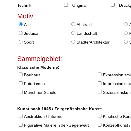
Technik:
Original
Druckg
Motiv:
Alle
Abstrakt
Judaica
Landschaft
Sport
Städte/Architektur
Sammelgebiet:
Klassische Moderne:
Bauhaus
Expressionism
Futurismus
Impressionism
Münchner Schule
Sezessionskun
Kunst nach 1945 / Zeitgenössische Kunst:
Abstraktion / Informel
Kinetische Kun
Figurative Malerei 70er-Gegenwart
Konzeptkunst /