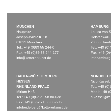
MÜNCHEN
HAMBURG
Hauptsitz
Louisa von S
Joseph-Wild-Str. 18
Holstenwall 
81829 München
20355 Hamb
Tel.: +49 (0)89 55 244-0
Tel.: +49 (0
Fax: +49 (0)89 55 244-177
Fax: +49 (0)
info@kettererkunst.de
infohamburg
BADEN-WÜRTTEMBERG
NORDDEUT
HESSEN
Nico Kassel,
RHEINLAND-PFALZ
Tel.: +49 (0
Miriam Heß
Mobil: +49 
Tel.: +49 (0)62 21 58 80-038
n.kassel@ket
Fax: +49 (0)62 21 58 80-595
infoheidelberg@kettererkunst.de