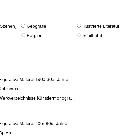
. Szenen)
Geografie
Illustrierte Literatur
Religion
Schifffahrt
Figurative Malerei 1900-30er Jahre
Kubismus
Werkverzeichnisse Künstlermonographien
Figurative Malerei 40er-60er Jahre
Op Art