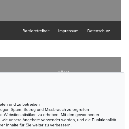
Barrierefreiheit
Impressum
Datenschutz
KÖLN
Cordula Lichtenberg
Gertrudenstraße 24-28
50667 Köln
3
Tel.: +49 (0)221 510 908-15
43
infokoeln@kettererkunst.de
eten und zu betreiben
de
egen Spam, Betrug und Missbrauch zu ergreifen
nd Websitestatistiken zu erheben. Mit den gewonnenen
, wie unsere Angebote verwendet werden, und die Funktionalität
er Inhalte für Sie weiter zu verbessern.