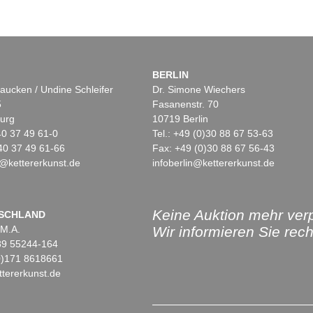
BERLIN
aucken / Undine Schleifer
Dr. Simone Wiechers
5
Fasanenstr. 70
urg
10719 Berlin
)40 37 49 61-0
Tel.: +49 (0)30 88 67 53-63
40 37 49 61-66
Fax: +49 (0)30 88 67 56-43
@kettererkunst.de
infoberlin@kettererkunst.de
Keine Auktion mehr ver
SCHLAND
 M.A.
Wir informieren Sie recht
)89 55244-164
(0)171 8618661
tererkunst.de