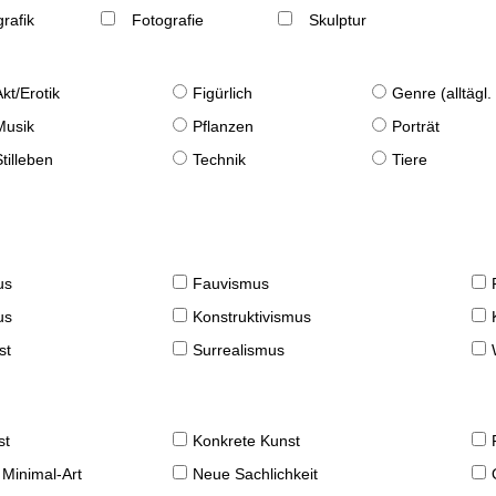
rafik
Fotografie
Skulptur
Akt/Erotik
Figürlich
Genre (alltägl
Musik
Pflanzen
Porträt
Stilleben
Technik
Tiere
us
Fauvismus
us
Konstruktivismus
st
Surrealismus
st
Konkrete Kunst
 Minimal-Art
Neue Sachlichkeit