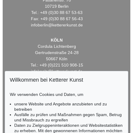
Fasanenstr. 70
10719 Berlin
Tel.: +49 (0)30 88 67 53-63
Fax: +49 (0)30 88 67 56-43
infoberlin@kettererkunst.de
KÖLN
Cordula Lichtenberg
Gertrudenstraße 24-28
50667 Köln
Tel.: +49 (0)221 510 908-15
infokoeln@kettererkunst.de
Willkommen bei Ketterer Kunst
BADEN-WÜRTTEMBERG
HESSEN
Wir verwenden Cookies und Daten, um
RHEINLAND-PFALZ
unsere Website und Angebote anzubieten und zu
Miriam Heß
betreiben
Tel.: +49 (0)62 21 58 80-038
Ausfälle zu prüfen und Maßnahmen gegen Spam, Betrug
Fax: +49 (0)62 21 58 80-595
und Missbrauch zu ergreifen
infoheidelberg@kettererkunst.de
Daten zu Zielgruppeninteraktionen und Websitestatistiken
zu erheben. Mit den gewonnenen Informationen möchten