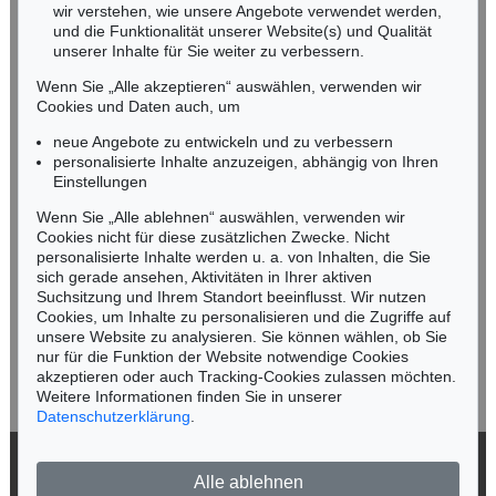
wir verstehen, wie unsere Angebote verwendet werden,
NORDDEUTSCHLAND
und die Funktionalität unserer Website(s) und Qualität
Nico Kassel, M.A.
unserer Inhalte für Sie weiter zu verbessern.
Tel.: +49 (0)89 55244-164
Wenn Sie „Alle akzeptieren“ auswählen, verwenden wir
Mobil: +49 (0)171 8618661
Cookies und Daten auch, um
n.kassel@kettererkunst.de
neue Angebote zu entwickeln und zu verbessern
personalisierte Inhalte anzuzeigen, abhängig von Ihren
Einstellungen
Keine Auktion mehr verpassen!
Wenn Sie „Alle ablehnen“ auswählen, verwenden wir
Wir informieren Sie rechtzeitig.
Cookies nicht für diese zusätzlichen Zwecke. Nicht
personalisierte Inhalte werden u. a. von Inhalten, die Sie
sich gerade ansehen, Aktivitäten in Ihrer aktiven
Suchsitzung und Ihrem Standort beeinflusst. Wir nutzen
Cookies, um Inhalte zu personalisieren und die Zugriffe auf
Jetzt zum Newsletter anmelden >
unsere Website zu analysieren. Sie können wählen, ob Sie
nur für die Funktion der Website notwendige Cookies
akzeptieren oder auch Tracking-Cookies zulassen möchten.
Weitere Informationen finden Sie in unserer
Datenschutzerklärung
.
© 2026 Ketterer Kunst GmbH & Co. KG
Alle ablehnen