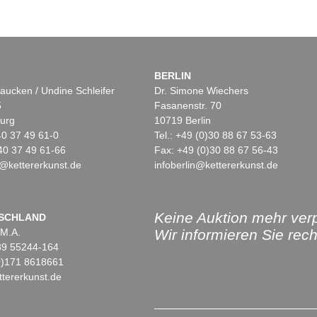
BERLIN
aucken / Undine Schleifer
Dr. Simone Wiechers
5
Fasanenstr. 70
urg
10719 Berlin
)40 37 49 61-0
Tel.: +49 (0)30 88 67 53-63
40 37 49 61-66
Fax: +49 (0)30 88 67 56-43
@kettererkunst.de
infoberlin@kettererkunst.de
Keine Auktion mehr ver
SCHLAND
 M.A.
Wir informieren Sie recht
)89 55244-164
(0)171 8618661
tererkunst.de