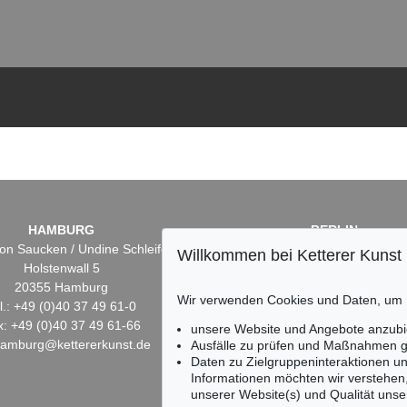
HAMBURG
BERLIN
on Saucken / Undine Schleifer
Dr. Simone Wiechers
Willkommen bei Ketterer Kunst
Holstenwall 5
Fasanenstr. 70
20355 Hamburg
10719 Berlin
Wir verwenden Cookies und Daten, um
l.: +49 (0)40 37 49 61-0
Tel.: +49 (0)30 88 67 53-6
x: +49 (0)40 37 49 61-66
Fax: +49 (0)30 88 67 56-
unsere Website und Angebote anzubi
hamburg@kettererkunst.de
infoberlin@kettererkunst.
Ausfälle zu prüfen und Maßnahmen g
Daten zu Zielgruppeninteraktionen u
Informationen möchten wir verstehen
unserer Website(s) und Qualität unser