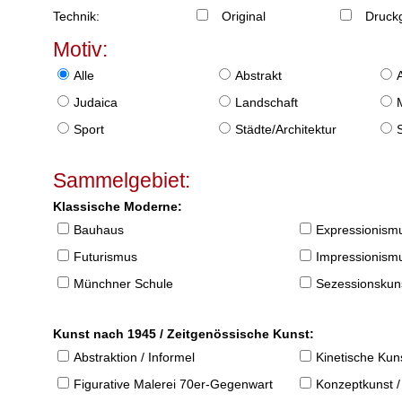
Technik:
Original
Druckg
Motiv:
Alle
Abstrakt
Judaica
Landschaft
Sport
Städte/Architektur
Sammelgebiet:
Klassische Moderne:
Bauhaus
Expressionism
Futurismus
Impressionism
Münchner Schule
Sezessionskun
Kunst nach 1945 / Zeitgenössische Kunst:
Abstraktion / Informel
Kinetische Kun
Figurative Malerei 70er-Gegenwart
Konzeptkunst /