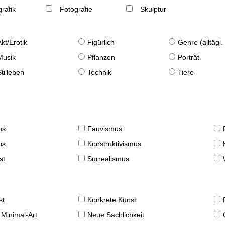
rafik
Fotografie
Skulptur
Akt/Erotik
Figürlich
Genre (alltägl
Musik
Pflanzen
Porträt
Stilleben
Technik
Tiere
us
Fauvismus
us
Konstruktivismus
st
Surrealismus
st
Konkrete Kunst
 Minimal-Art
Neue Sachlichkeit