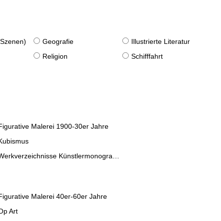
. Szenen)
Geografie
Illustrierte Literatur
Religion
Schifffahrt
Figurative Malerei 1900-30er Jahre
Kubismus
Werkverzeichnisse Künstlermonographien
Figurative Malerei 40er-60er Jahre
Op Art