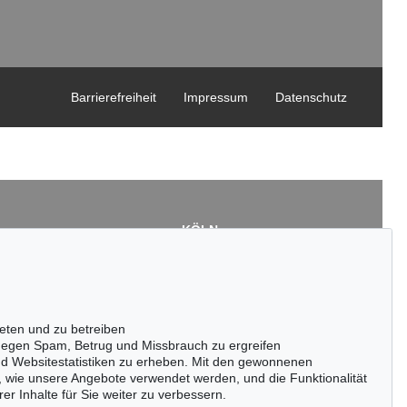
Barrierefreiheit
Impressum
Datenschutz
KÖLN
Cordula Lichtenberg
Gertrudenstraße 24-28
50667 Köln
3
Tel.: +49 (0)221 510 908-15
43
infokoeln@kettererkunst.de
eten und zu betreiben
de
egen Spam, Betrug und Missbrauch zu ergreifen
nd Websitestatistiken zu erheben. Mit den gewonnenen
, wie unsere Angebote verwendet werden, und die Funktionalität
er Inhalte für Sie weiter zu verbessern.