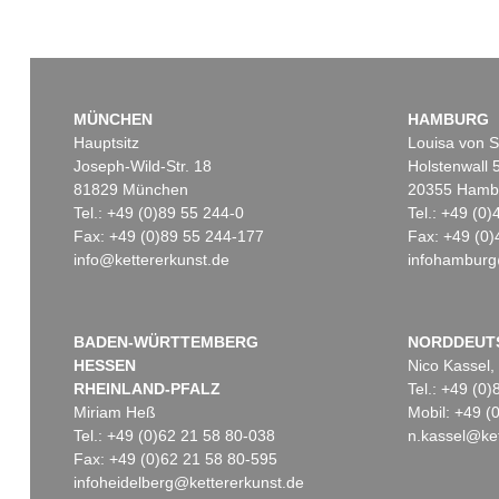
MÜNCHEN
HAMBURG
Hauptsitz
Louisa von S
Joseph-Wild-Str. 18
Holstenwall 
81829 München
20355 Hamb
Tel.: +49 (0)89 55 244-0
Tel.: +49 (0
Fax: +49 (0)89 55 244-177
Fax: +49 (0)
info@kettererkunst.de
infohamburg
BADEN-WÜRTTEMBERG
NORDDEUT
HESSEN
Nico Kassel,
RHEINLAND-PFALZ
Tel.: +49 (0
Miriam Heß
Mobil: +49 
Tel.: +49 (0)62 21 58 80-038
n.kassel@ket
Fax: +49 (0)62 21 58 80-595
infoheidelberg@kettererkunst.de