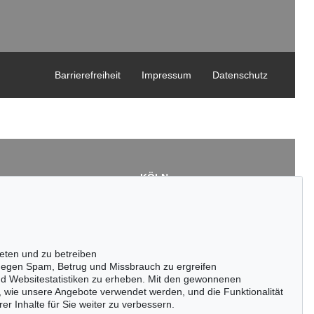
Barrierefreiheit
Impressum
Datenschutz
KÖLN
Cordula Lichtenberg
Gertrudenstraße 24-28
50667 Köln
3
Tel.: +49 (0)221 510 908-15
43
infokoeln@kettererkunst.de
eten und zu betreiben
de
egen Spam, Betrug und Missbrauch zu ergreifen
nd Websitestatistiken zu erheben. Mit den gewonnenen
, wie unsere Angebote verwendet werden, und die Funktionalität
er Inhalte für Sie weiter zu verbessern.