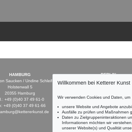
HAMBURG
BERLIN
on Saucken / Undine Schleifer
Dr. Simone Wiechers
Willkommen bei Ketterer Kunst
Holstenwall 5
Fasanenstr. 70
20355 Hamburg
10719 Berlin
Wir verwenden Cookies und Daten, um
l.: +49 (0)40 37 49 61-0
Tel.: +49 (0)30 88 67 53-6
x: +49 (0)40 37 49 61-66
Fax: +49 (0)30 88 67 56-
unsere Website und Angebote anzubi
hamburg@kettererkunst.de
infoberlin@kettererkunst.
Ausfälle zu prüfen und Maßnahmen g
Daten zu Zielgruppeninteraktionen u
Informationen möchten wir verstehen
unserer Website(s) und Qualität unser