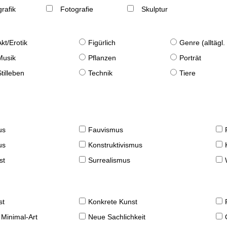
rafik
Fotografie
Skulptur
Akt/Erotik
Figürlich
Genre (alltägl
Musik
Pflanzen
Porträt
Stilleben
Technik
Tiere
us
Fauvismus
us
Konstruktivismus
st
Surrealismus
st
Konkrete Kunst
 Minimal-Art
Neue Sachlichkeit