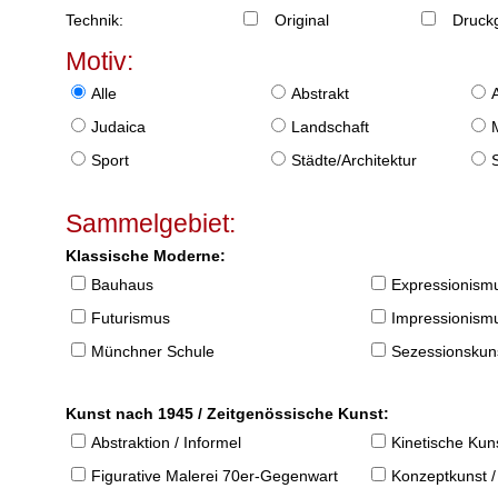
Technik:
Original
Druckg
Motiv:
Alle
Abstrakt
Judaica
Landschaft
Sport
Städte/Architektur
Sammelgebiet:
Klassische Moderne:
Bauhaus
Expressionism
Futurismus
Impressionism
Münchner Schule
Sezessionskun
Kunst nach 1945 / Zeitgenössische Kunst:
Abstraktion / Informel
Kinetische Kun
Figurative Malerei 70er-Gegenwart
Konzeptkunst /