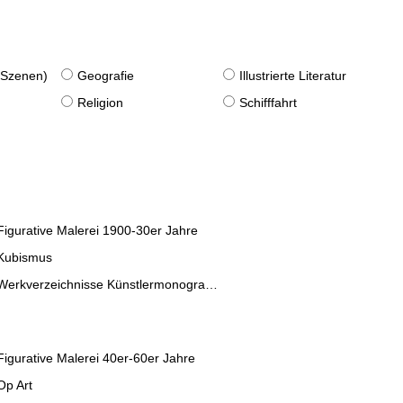
. Szenen)
Geografie
Illustrierte Literatur
Religion
Schifffahrt
Figurative Malerei 1900-30er Jahre
Kubismus
Werkverzeichnisse Künstlermonographien
Figurative Malerei 40er-60er Jahre
Op Art