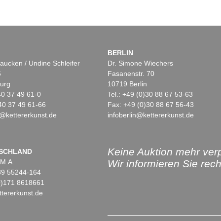
BERLIN
aucken / Undine Schleifer
Dr. Simone Wiechers
5
Fasanenstr. 70
urg
10719 Berlin
)40 37 49 61-0
Tel.: +49 (0)30 88 67 53-63
40 37 49 61-66
Fax: +49 (0)30 88 67 56-43
@kettererkunst.de
infoberlin@kettererkunst.de
Keine Auktion mehr ver
SCHLAND
 M.A.
Wir informieren Sie recht
)89 55244-164
(0)171 8618661
tererkunst.de