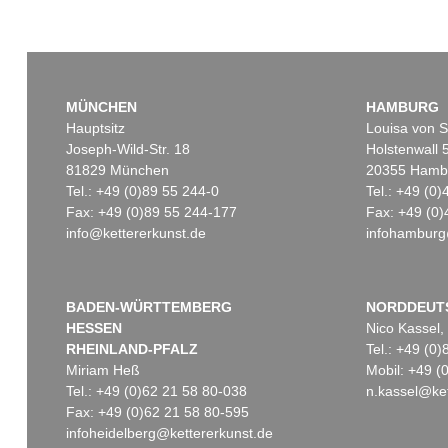
MÜNCHEN
HAMBURG
Hauptsitz
Louisa von S
Joseph-Wild-Str. 18
Holstenwall 
81829 München
20355 Hamb
Tel.: +49 (0)89 55 244-0
Tel.: +49 (0
Fax: +49 (0)89 55 244-177
Fax: +49 (0)
info@kettererkunst.de
infohamburg
BADEN-WÜRTTEMBERG
NORDDEUT
HESSEN
Nico Kassel,
RHEINLAND-PFALZ
Tel.: +49 (0
Miriam Heß
Mobil: +49 
Tel.: +49 (0)62 21 58 80-038
n.kassel@ket
Fax: +49 (0)62 21 58 80-595
infoheidelberg@kettererkunst.de