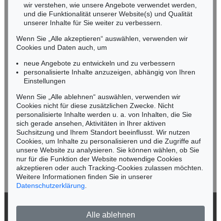
wir verstehen, wie unsere Angebote verwendet werden,
NORDDEUTSCHLAND
und die Funktionalität unserer Website(s) und Qualität
Nico Kassel, M.A.
unserer Inhalte für Sie weiter zu verbessern.
Tel.: +49 (0)89 55244-164
Wenn Sie „Alle akzeptieren“ auswählen, verwenden wir
Mobil: +49 (0)171 8618661
Cookies und Daten auch, um
n.kassel@kettererkunst.de
neue Angebote zu entwickeln und zu verbessern
personalisierte Inhalte anzuzeigen, abhängig von Ihren
Einstellungen
Keine Auktion mehr verpassen!
Wenn Sie „Alle ablehnen“ auswählen, verwenden wir
Wir informieren Sie rechtzeitig.
Cookies nicht für diese zusätzlichen Zwecke. Nicht
personalisierte Inhalte werden u. a. von Inhalten, die Sie
sich gerade ansehen, Aktivitäten in Ihrer aktiven
Suchsitzung und Ihrem Standort beeinflusst. Wir nutzen
Cookies, um Inhalte zu personalisieren und die Zugriffe auf
Jetzt zum Newsletter anmelden >
unsere Website zu analysieren. Sie können wählen, ob Sie
nur für die Funktion der Website notwendige Cookies
akzeptieren oder auch Tracking-Cookies zulassen möchten.
Weitere Informationen finden Sie in unserer
Datenschutzerklärung
.
© 2026 Ketterer Kunst GmbH & Co. KG
Alle ablehnen