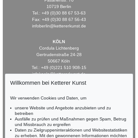
Fasanenstr. 70
10719 Berlin
Tel.: +49 (0)30 88 67 53-63
Fax: +49 (0)30 88 67 56-43
infoberlin@kettererkunst.de
KÖLN
Cordula Lichtenberg
Gertrudenstraße 24-28
50667 Köln
Tel.: +49 (0)221 510 908-15
infokoeln@kettererkunst.de
Willkommen bei Ketterer Kunst
BADEN-WÜRTTEMBERG
HESSEN
Wir verwenden Cookies und Daten, um
RHEINLAND-PFALZ
unsere Website und Angebote anzubieten und zu
Miriam Heß
betreiben
Tel.: +49 (0)62 21 58 80-038
Ausfälle zu prüfen und Maßnahmen gegen Spam, Betrug
Fax: +49 (0)62 21 58 80-595
und Missbrauch zu ergreifen
infoheidelberg@kettererkunst.de
Daten zu Zielgruppeninteraktionen und Websitestatistiken
zu erheben. Mit den gewonnenen Informationen möchten