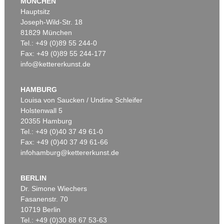
MÜNCHEN
Hauptsitz
Joseph-Wild-Str. 18
81829 München
Tel.: +49 (0)89 55 244-0
Fax: +49 (0)89 55 244-177
info@kettererkunst.de
Auktion 535 - Lot 10
Auktion 535 - Lot 6
E. KIRCHNER
E. KIRCHNER
Das blaue Mädchen in der Sonne
, 1910
Hockende
, 1910
HAMBURG
Ergebnis:
€ 4.750.000
Ergebnis:
€ 4.290.000
Louisa von Saucken / Undine Schleifer
Holstenwall 5
20355 Hamburg
Tel.: +49 (0)40 37 49 61-0
Fax: +49 (0)40 37 49 61-66
infohamburg@kettererkunst.de
BERLIN
Dr. Simone Wiechers
Fasanenstr. 70
Auktion 406 - Lot 30
Auktion 374 - Lot 26
10719 Berlin
E. KIRCHNER
E. KIRCHNER
Zwei mit Katzen spielende Mädchen. 1907. Frauen- und Männerkopf
, 1924
Kinderköpfchen
, 1906
Tel.: +49 (0)30 88 67 53-63