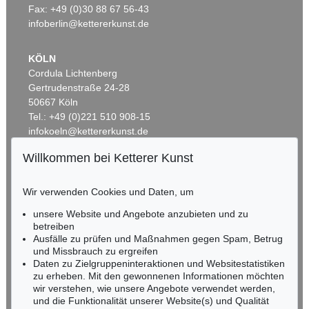
Ergebnis:
€ 1.740.000
Ergebnis:
€ 1.740.000
Fax: +49 (0)30 88 67 56-43
infoberlin@kettererkunst.de
KÖLN
Cordula Lichtenberg
Gertrudenstraße 24-28
50667 Köln
Tel.: +49 (0)221 510 908-15
infokoeln@kettererkunst.de
Willkommen bei Ketterer Kunst
Auktion 514 - Lot 236
BADEN-WÜRTTEMBERG
ERNST LUDWIG KIRCHNER
HESSEN
Unser Haus
, 1918
Wir verwenden Cookies und Daten, um
Ergebnis:
€ 1.645.000
RHEINLAND-PFALZ
Miriam Heß
unsere Website und Angebote anzubieten und zu
Tel.: +49 (0)62 21 58 80-038
betreiben
Fax: +49 (0)62 21 58 80-595
Ausfälle zu prüfen und Maßnahmen gegen Spam, Betrug
und Missbrauch zu ergreifen
infoheidelberg@kettererkunst.de
Daten zu Zielgruppeninteraktionen und Websitestatistiken
zu erheben. Mit den gewonnenen Informationen möchten
NORDDEUTSCHLAND
wir verstehen, wie unsere Angebote verwendet werden,
und die Funktionalität unserer Website(s) und Qualität
Nico Kassel, M.A.