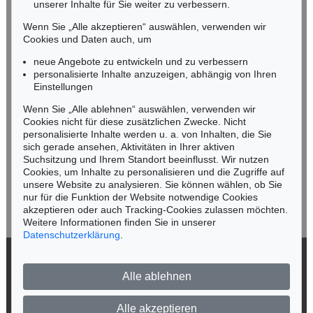
unserer Inhalte für Sie weiter zu verbessern.
Tel.: +49 (0)89 55244-164
Mobil: +49 (0)171 8618661
Wenn Sie „Alle akzeptieren“ auswählen, verwenden wir
n.kassel@kettererkunst.de
Cookies und Daten auch, um
Auktion 496 - Lot 133
Auktion 520 - Lot 320
E. KIRCHNER
E. KIRCHNER
neue Angebote zu entwickeln und zu verbessern
Heimkehrende Ziegenherde
, 1920
Sertigweg
, 1937
personalisierte Inhalte anzuzeigen, abhängig von Ihren
Ergebnis:
€ 1.525.000
Ergebnis:
€ 1.465.000
Keine Auktion mehr verpassen!
Einstellungen
Wir informieren Sie rechtzeitig.
Wenn Sie „Alle ablehnen“ auswählen, verwenden wir
Cookies nicht für diese zusätzlichen Zwecke. Nicht
personalisierte Inhalte werden u. a. von Inhalten, die Sie
sich gerade ansehen, Aktivitäten in Ihrer aktiven
Suchsitzung und Ihrem Standort beeinflusst. Wir nutzen
Jetzt zum Newsletter anmelden >
Cookies, um Inhalte zu personalisieren und die Zugriffe auf
unsere Website zu analysieren. Sie können wählen, ob Sie
nur für die Funktion der Website notwendige Cookies
akzeptieren oder auch Tracking-Cookies zulassen möchten.
Weitere Informationen finden Sie in unserer
Auktion 535 - Lot 45
Datenschutzerklärung
.
ERNST LUDWIG KIRCHNER
Fehmarnküste mit Leuchtturm
, 1913
© 2026 Ketterer Kunst GmbH & Co. KG
Ergebnis:
€ 1.225.000
Alle ablehnen
Datenschutz
Impressum
Barrierefreiheit
Alle akzeptieren