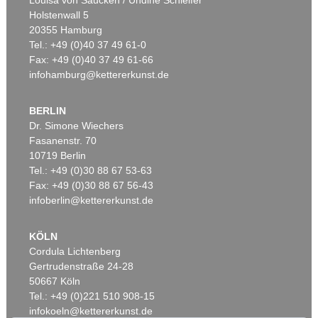
Louisa von Saucken / Undine Schleifer
Holstenwall 5
20355 Hamburg
Auktion 610 - Lot 426000315
Tel.: +49 (0)40 37 49 61-0
MARC CHAGALL
Fax: +49 (0)40 37 49 61-66
Le Coq rouge
, 1957
infohamburg@kettererkunst.de
Schätzpreis:
€ 1.800
BERLIN
Dr. Simone Wiechers
Fasanenstr. 70
Auktion 600 - Lot 61
Auktion 489 - Lot 128
10719 Berlin
WASSILY KANDINSKY
W. KANDINSKY
Behauptend
, 1926
Treppe zum Schloss (Murnau)
, 1909
Tel.: +49 (0)30 88 67 53-63
Ergebnis:
€ 3.135.000
Ergebnis:
€ 2.425.000
Fax: +49 (0)30 88 67 56-43
infoberlin@kettererkunst.de
Auktion 610 - Lot 426000372
KÖLN
HERMANN MAX PECHSTEIN
Cordula Lichtenberg
Reisebilder
, 1919
Gertrudenstraße 24-28
Schätzpreis:
€ 1.600
50667 Köln
Tel.: +49 (0)221 510 908-15
infokoeln@kettererkunst.de