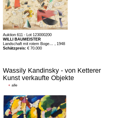
Auktion 611 - Lot 123000200
WILLI BAUMEISTER
Landschaft mit rotem Bogen (Sommerfest)
, 1948
Schätzpreis:
€ 70.000
Wassily Kandinsky - von Ketterer
Kunst verkaufte Objekte
+
alle
Auktion 610 - Lot 426000268
MARC CHAGALL
Chagall Lithographe. Mit Orig.-Zeichnung von Chagall
, 1963