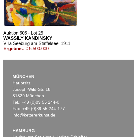
Schätzpreis:
€ 3.000
Auktion 606 - Lot 25
WASSILY KANDINSKY
Villa Seeburg am Staffelsee
, 1911
Ergebnis:
€ 5.500.000
Auktion 610 - Lot 126000483
LYONEL FEININGER
MÜNCHEN
Alte Seebären
, 1919
Hauptsitz
Schätzpreis:
€ 2.500
Joseph-Wild-Str. 18
81829 München
Tel.: +49 (0)89 55 244-0
Fax: +49 (0)89 55 244-177
info@kettererkunst.de
Auktion 545 - Lot 43
WASSILY KANDINSKY
Murnau
, 1908
HAMBURG
Ergebnis:
€ 3.920.000