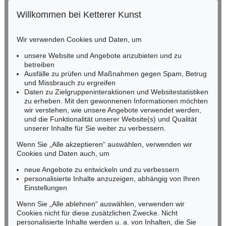
Willkommen bei Ketterer Kunst
Auktion 415 - Lot 347
Auktion 520 - Lot 376
BADEN-WÜRTTEMBERG
W. KANDINSKY
W. KANDINSKY
HESSEN
Gewebe
, 1923
Gebogene Spitzen
, 1927
Wir verwenden Cookies und Daten, um
Ergebnis:
€ 1.320.000
Ergebnis:
€ 1.105.000
RHEINLAND-PFALZ
Miriam Heß
unsere Website und Angebote anzubieten und zu
Tel.: +49 (0)62 21 58 80-038
betreiben
Ausfälle zu prüfen und Maßnahmen gegen Spam, Betrug
Fax: +49 (0)62 21 58 80-595
Auktion 610 - Lot 426000322
und Missbrauch zu ergreifen
infoheidelberg@kettererkunst.de
MARC CHAGALL
Daten zu Zielgruppeninteraktionen und Websitestatistiken
Chagall Lithographe. Bde. 1-3
, 1960
zu erheben. Mit den gewonnenen Informationen möchten
Schätzpreis:
€ 1.000
wir verstehen, wie unsere Angebote verwendet werden,
NORDDEUTSCHLAND
und die Funktionalität unserer Website(s) und Qualität
Nico Kassel, M.A.
unserer Inhalte für Sie weiter zu verbessern.
Tel.: +49 (0)89 55244-164
Mobil: +49 (0)171 8618661
Wenn Sie „Alle akzeptieren“ auswählen, verwenden wir
n.kassel@kettererkunst.de
Cookies und Daten auch, um
Auktion 560 - Lot 8
W. KANDINSKY
neue Angebote zu entwickeln und zu verbessern
Friedlich
, 1930
personalisierte Inhalte anzuzeigen, abhängig von Ihren
Ergebnis:
€ 787.400
Keine Auktion mehr verpassen!
Einstellungen
Wir informieren Sie rechtzeitig.
Wenn Sie „Alle ablehnen“ auswählen, verwenden wir
Cookies nicht für diese zusätzlichen Zwecke. Nicht
personalisierte Inhalte werden u. a. von Inhalten, die Sie