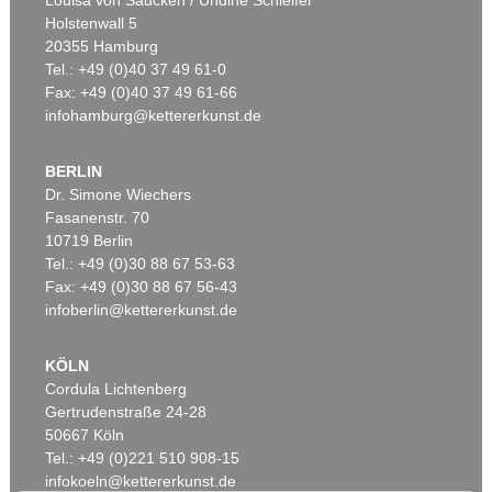
Louisa von Saucken / Undine Schleifer
Holstenwall 5
20355 Hamburg
Auktion 610 - Lot 426000315
Tel.: +49 (0)40 37 49 61-0
MARC CHAGALL
Fax: +49 (0)40 37 49 61-66
Le Coq rouge
, 1957
infohamburg@kettererkunst.de
Schätzpreis:
€ 1.800
BERLIN
Dr. Simone Wiechers
Fasanenstr. 70
Auktion 600 - Lot 61
Auktion 489 - Lot 128
10719 Berlin
WASSILY KANDINSKY
W. KANDINSKY
Behauptend
, 1926
Treppe zum Schloss (Murnau)
, 1909
Tel.: +49 (0)30 88 67 53-63
Ergebnis:
€ 3.135.000
Ergebnis:
€ 2.425.000
Fax: +49 (0)30 88 67 56-43
infoberlin@kettererkunst.de
Auktion 610 - Lot 426000372
KÖLN
HERMANN MAX PECHSTEIN
Cordula Lichtenberg
Reisebilder
, 1919
Gertrudenstraße 24-28
Schätzpreis:
€ 1.600
50667 Köln
Tel.: +49 (0)221 510 908-15
infokoeln@kettererkunst.de