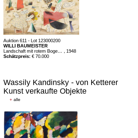
Auktion 611 - Lot 123000200
WILLI BAUMEISTER
Landschaft mit rotem Bogen (Sommerfest)
, 1948
Schätzpreis:
€ 70.000
Wassily Kandinsky - von Ketterer
Kunst verkaufte Objekte
+
alle
Auktion 610 - Lot 426000268
MARC CHAGALL
Chagall Lithographe. Mit Orig.-Zeichnung von Chagall
, 1963