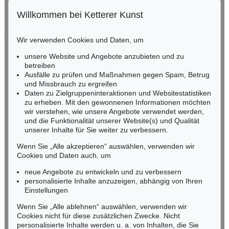
Willkommen bei Ketterer Kunst
Auktion 415 - Lot 347
Auktion 520 - Lot 376
BADEN-WÜRTTEMBERG
W. KANDINSKY
W. KANDINSKY
HESSEN
Gewebe
, 1923
Gebogene Spitzen
, 1927
Wir verwenden Cookies und Daten, um
Ergebnis:
€ 1.320.000
Ergebnis:
€ 1.105.000
RHEINLAND-PFALZ
Miriam Heß
unsere Website und Angebote anzubieten und zu
Tel.: +49 (0)62 21 58 80-038
betreiben
Ausfälle zu prüfen und Maßnahmen gegen Spam, Betrug
Fax: +49 (0)62 21 58 80-595
Auktion 610 - Lot 426000322
und Missbrauch zu ergreifen
infoheidelberg@kettererkunst.de
MARC CHAGALL
Daten zu Zielgruppeninteraktionen und Websitestatistiken
Chagall Lithographe. Bde. 1-3
, 1960
zu erheben. Mit den gewonnenen Informationen möchten
Schätzpreis:
€ 1.000
wir verstehen, wie unsere Angebote verwendet werden,
NORDDEUTSCHLAND
und die Funktionalität unserer Website(s) und Qualität
Nico Kassel, M.A.
unserer Inhalte für Sie weiter zu verbessern.
Tel.: +49 (0)89 55244-164
Mobil: +49 (0)171 8618661
Wenn Sie „Alle akzeptieren“ auswählen, verwenden wir
n.kassel@kettererkunst.de
Cookies und Daten auch, um
Auktion 560 - Lot 8
W. KANDINSKY
neue Angebote zu entwickeln und zu verbessern
Friedlich
, 1930
personalisierte Inhalte anzuzeigen, abhängig von Ihren
Ergebnis:
€ 787.400
Keine Auktion mehr verpassen!
Einstellungen
Wir informieren Sie rechtzeitig.
Wenn Sie „Alle ablehnen“ auswählen, verwenden wir
Cookies nicht für diese zusätzlichen Zwecke. Nicht
personalisierte Inhalte werden u. a. von Inhalten, die Sie