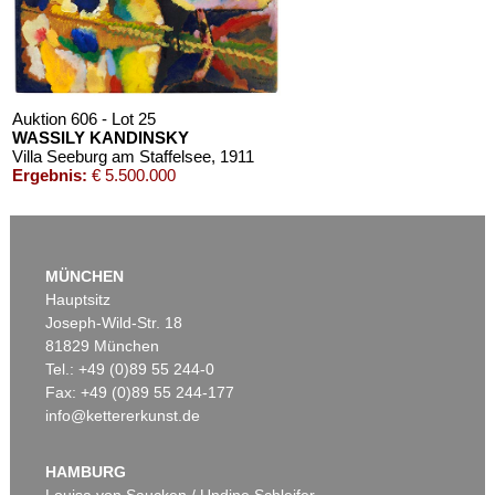
Schätzpreis:
€ 3.000
Auktion 606 - Lot 25
WASSILY KANDINSKY
Villa Seeburg am Staffelsee
, 1911
Ergebnis:
€ 5.500.000
Auktion 610 - Lot 126000483
LYONEL FEININGER
MÜNCHEN
Alte Seebären
, 1919
Hauptsitz
Schätzpreis:
€ 2.500
Joseph-Wild-Str. 18
81829 München
Tel.: +49 (0)89 55 244-0
Fax: +49 (0)89 55 244-177
info@kettererkunst.de
Auktion 545 - Lot 43
WASSILY KANDINSKY
Murnau
, 1908
HAMBURG
Ergebnis:
€ 3.920.000