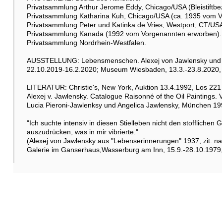
Privatsammlung Arthur Jerome Eddy, Chicago/USA (Bleistiftbez
Privatsammlung Katharina Kuh, Chicago/USA (ca. 1935 vom 
Privatsammlung Peter und Katinka de Vries, Westport, CT/USA 
Privatsammlung Kanada (1992 vom Vorgenannten erworben).
Privatsammlung Nordrhein-Westfalen.
AUSSTELLUNG: Lebensmenschen. Alexej von Jawlensky und 
22.10.2019-16.2.2020; Museum Wiesbaden, 13.3.-23.8.2020, K
LITERATUR: Christie's, New York, Auktion 13.4.1992, Los 221
Alexej v. Jawlensky. Catalogue Raisonné of the Oil Paintings
Lucia Pieroni-Jawlenksy und Angelica Jawlensky, München 199
"Ich suchte intensiv in diesen Stielleben nicht den stofflich
auszudrücken, was in mir vibrierte."
(Alexej von Jawlensky aus "Lebenserinnerungen" 1937, zit. nac
Galerie im Ganserhaus,Wasserburg am Inn, 15.9.-28.10.1979,