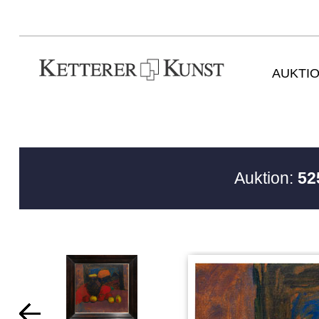
AUKTI
Auktion:
52