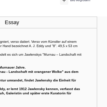
+
Bild vergrößern
Essay
niert, verso datiert. Verso vom Künstler auf einem
mder Hand bezeichnet A. J. Eddy und "8". 49,5 x 53 cm
delt es sich um Jawlenskys "Murnau – Landschaft mit
Murnauer Jahre.
rnau - Landschaft mit orangener Wolke" aus dem
tur umrandet, findet Jawlensky die Einheit für
dy, er lernt 1912 Jawlensky kennen, verfasst das
h, Galeristin und später erste Kuratorin für