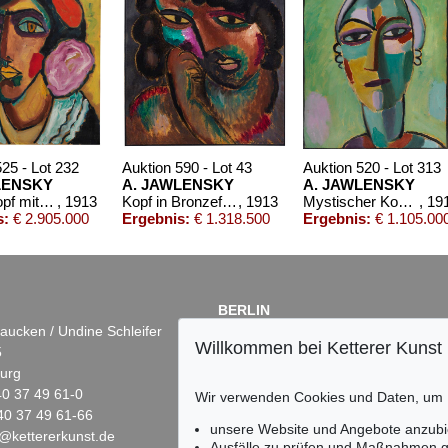
525 - Lot 232
Auktion 590 - Lot 43
Auktion 520 - Lot 313
LENSKY
A. JAWLENSKY
A. JAWLENSKY
Frauenkopf mit Blumen im Haar
, 1913
Kopf in Bronzefarben – Bildnis Sacharoff
, 1913
Mystischer Kopf: Galka Fatum - Fate
, 19
s:
€ 2.905.000
Ergebnis:
€ 1.318.500
Ergebnis:
€ 1.105.00
BERLIN
aucken / Undine Schleifer
Dr. Simone Wiechers
Willkommen bei Ketterer Kunst
5
Fasanenstr. 70
urg
10719 Berlin
)40 37 49 61-0
Tel.: +49 (0)30 88 67 53-63
Wir verwenden Cookies und Daten, um
40 37 49 61-66
Fax: +49 (0)30 88 67 56-43
unsere Website und Angebote anzubi
@kettererkunst.de
infoberlin@kettererkunst.de
ion 606 - Lot 27
Auktion 424 - Lot 214
Auk
Ausfälle zu prüfen und Maßnahmen g