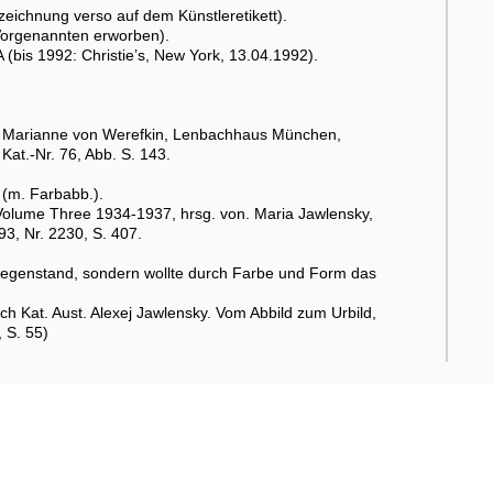
eichnung verso auf dem Künstleretikett).
Vorgenannten erworben).
(bis 1992: Christie’s, New York, 13.04.1992).
Marianne von Werefkin, Lenbachhaus München,
at.-Nr. 76, Abb. S. 143.
 (m. Farbabb.).
. Volume Three 1934-1937, hrsg. von. Maria Jawlensky,
3, Nr. 2230, S. 407.
en Gegenstand, sondern wollte durch Farbe und Form das
h Kat. Aust. Alexej Jawlensky. Vom Abbild zum Urbild,
 S. 55)