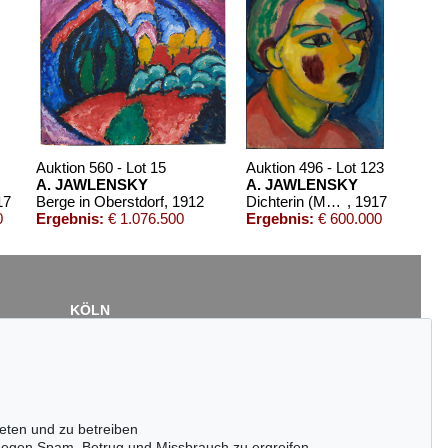
Auktion 560 - Lot 15
Auktion 496 - Lot 123
A. JAWLENSKY
A. JAWLENSKY
17
Berge in Oberstdorf
, 1912
Dichterin (Mystischer Kopf)
, 1917
0
Ergebnis:
€ 1.076.500
Ergebnis:
€ 600.000
KÖLN
Cordula Lichtenberg
Gertrudenstraße 24-28
50667 Köln
Tel.: +49 (0)221 510 908-15
infokoeln@kettererkunst.de
eten und zu betreiben
tion 432 - Lot 324
egen Spam, Betrug und Missbrauch zu ergreifen