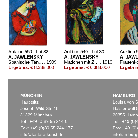
Auktion 550 - Lot 38
Auktion 540 - Lot 33
Auktion 
A. JAWLENSKY
A. JAWLENSKY
A. JAW
Spanische Tänzerin
, 1909
Mädchen mit Zopf
, 1910
Ergebnis:
€ 8.338.000
Ergebnis:
€ 6.383.000
Ergebni
MÜNCHEN
HAMBURG
Hauptsitz
Louisa von S
Joseph-Wild-Str. 18
Holstenwall 
81829 München
20355 Hamb
Tel.: +49 (0)89 55 244-0
Tel.: +49 (0
Fax: +49 (0)89 55 244-177
Fax: +49 (0)
info@kettererkunst.de
infohamburg
Auktion 600 - Lot 71
Auktion 540 - Lot 23
Aukt