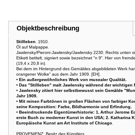
Objektbeschreibung
Stillleben
. 1910.
Öl auf Malpappe.
Jawlensky/Pieroni-Jawlensky/Jawlensky 2230. Rechts unten sig
Etikett betitelt, signiert sowie bezeichnet "n 9". Hier von fre
(19,4 x 20,8 in).
Bei dem im Hintergrund des Gemäldes abgebildeten Werk han
orangener Wolke" aus dem Jahr 1909. [EH].
• Ein außergewöhnliches Werk von musealer Qualität.
• Das "
Stillleben
" malt Jawlensky während der wichtigen 
• Jawlensky zitiert hier selbstbewusst sein Gemälde "Mu
Jahr 1909.
• Mit reinen Farbtönen in großen Flächen von farbiger Kon
seine Komposition: Farbe, Bildharmonie und Erfindung.
• Beeindruckende Eigentümerhistorie: 1. Arthur Jerome Ed
erste Buch zu moderner Kunst in den USA; 2. Katharina Ku
Europäische Kunst am Art Institute of Chicago
.
PROVENIENZ: Besitz des Künstlers.