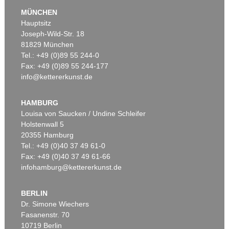
MÜNCHEN
Hauptsitz
Joseph-Wild-Str. 18
81829 München
Tel.: +49 (0)89 55 244-0
Fax: +49 (0)89 55 244-177
info@kettererkunst.de
Auktion 540 - Lot 24
OTTO MUELLER
Mädchen auf dem Kanapee
, 1914
HAMBURG
Ergebnis:
€ 825.500
Louisa von Saucken / Undine Schleifer
Holstenwall 5
20355 Hamburg
Tel.: +49 (0)40 37 49 61-0
Fax: +49 (0)40 37 49 61-66
infohamburg@kettererkunst.de
BERLIN
Dr. Simone Wiechers
Fasanenstr. 70
Auktion 360 - Lot 123
Auktion 545 - Lot 53
10719 Berlin
OTTO MUELLER
OTTO MUELLER