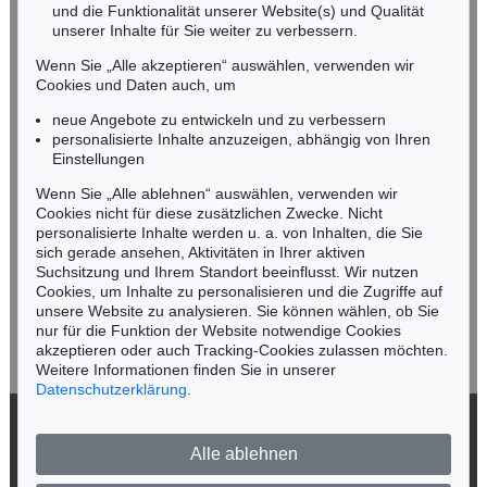
und die Funktionalität unserer Website(s) und Qualität
Nico Kassel, M.A.
unserer Inhalte für Sie weiter zu verbessern.
Tel.: +49 (0)89 55244-164
Mobil: +49 (0)171 8618661
Wenn Sie „Alle akzeptieren“ auswählen, verwenden wir
n.kassel@kettererkunst.de
Cookies und Daten auch, um
Auktion 606 - Lot 68
Auktion 432 - Lot 314
OTTO MUELLER
OTTO MUELLER
neue Angebote zu entwickeln und zu verbessern
Badende am Waldsee
, 1919
Zwei Mädchen auf der Waldwiese/Zwei Akte auf Waldwiese/Im Gras
, 1910
personalisierte Inhalte anzuzeigen, abhängig von Ihren
Ergebnis:
€ 451.500
Ergebnis:
€ 375.000
Keine Auktion mehr verpassen!
Einstellungen
Wir informieren Sie rechtzeitig.
Wenn Sie „Alle ablehnen“ auswählen, verwenden wir
Cookies nicht für diese zusätzlichen Zwecke. Nicht
personalisierte Inhalte werden u. a. von Inhalten, die Sie
sich gerade ansehen, Aktivitäten in Ihrer aktiven
Suchsitzung und Ihrem Standort beeinflusst. Wir nutzen
Jetzt zum Newsletter anmelden >
Cookies, um Inhalte zu personalisieren und die Zugriffe auf
unsere Website zu analysieren. Sie können wählen, ob Sie
nur für die Funktion der Website notwendige Cookies
akzeptieren oder auch Tracking-Cookies zulassen möchten.
Weitere Informationen finden Sie in unserer
Auktion 315 - Lot 177
Auktion 449 - Lot 210
Datenschutzerklärung
.
OTTO MUELLER
OTTO MUELLER
Stehendes Mädchen vor Bäumen
, 1925
Vier Badende (Stehende und liegende weibliche Akte, Badende, Vier lebensgroße Akte auf der Wiese)
, 1910
© 2026 Ketterer Kunst GmbH & Co. KG
Ergebnis:
€ 354.000
Ergebnis:
€ 350.000
Alle ablehnen
Datenschutz
Impressum