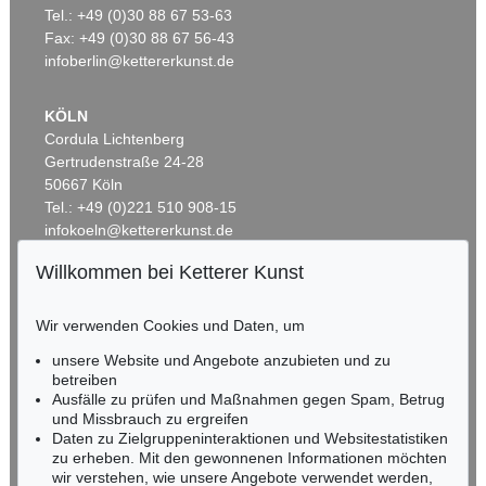
Artistenpaar
, 1910
Badende in Landschaft
, 1920
Tel.: +49 (0)30 88 67 53-63
Ergebnis:
€ 780.000
Ergebnis:
€ 762.000
Fax: +49 (0)30 88 67 56-43
infoberlin@kettererkunst.de
KÖLN
Cordula Lichtenberg
Gertrudenstraße 24-28
50667 Köln
Tel.: +49 (0)221 510 908-15
infokoeln@kettererkunst.de
Willkommen bei Ketterer Kunst
Auktion 415 - Lot 326
Auktion 227 - Lot 14
BADEN-WÜRTTEMBERG
OTTO MUELLER
OTTO MUELLER
HESSEN
Selbstbildnis mit Rückenakt (im Hintergrund Elfriede Timm)
, 1929
Zigeunermappe
, 1927
Wir verwenden Cookies und Daten, um
Ergebnis:
€ 549.000
Ergebnis:
€ 493.151
RHEINLAND-PFALZ
Miriam Heß
unsere Website und Angebote anzubieten und zu
Tel.: +49 (0)62 21 58 80-038
betreiben
Ausfälle zu prüfen und Maßnahmen gegen Spam, Betrug
Fax: +49 (0)62 21 58 80-595
und Missbrauch zu ergreifen
infoheidelberg@kettererkunst.de
Daten zu Zielgruppeninteraktionen und Websitestatistiken
zu erheben. Mit den gewonnenen Informationen möchten
wir verstehen, wie unsere Angebote verwendet werden,
NORDDEUTSCHLAND