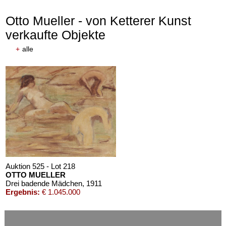
Otto Mueller - von Ketterer Kunst
verkaufte Objekte
+
alle
Auktion 610 - Lot 426000372
HERMANN MAX PECHSTEIN
Reisebilder
, 1919
Schätzpreis:
€ 1.600
Auktion 525 - Lot 218
OTTO MUELLER
Drei badende Mädchen
, 1911
Ergebnis:
€ 1.045.000