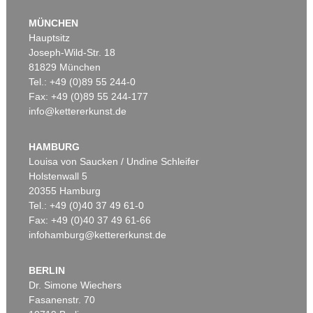
MÜNCHEN
Hauptsitz
Joseph-Wild-Str. 18
81829 München
Tel.: +49 (0)89 55 244-0
Fax: +49 (0)89 55 244-177
info@kettererkunst.de
Auktion 425 - Lot 858
GÜNTHER FÖRG
Washington Square II (3-teilig)
, 2000
HAMBURG
Ergebnis:
€ 450.000
Louisa von Saucken / Undine Schleifer
Holstenwall 5
20355 Hamburg
Tel.: +49 (0)40 37 49 61-0
Fax: +49 (0)40 37 49 61-66
infohamburg@kettererkunst.de
BERLIN
Dr. Simone Wiechers
Fasanenstr. 70
Auktion 590 - Lot 25
Auktion 514 - Lot 254