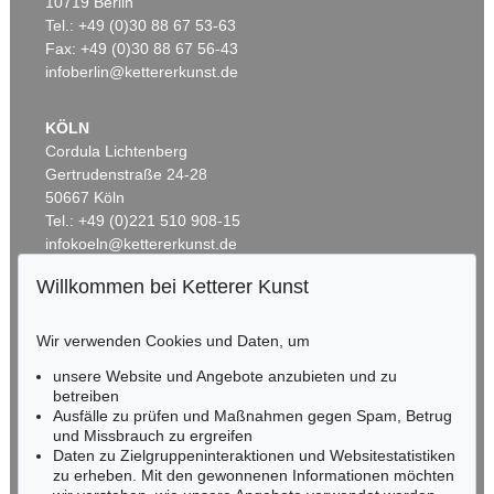
10719 Berlin
G. FÖRG
GÜNTHER FÖRG
Tel.: +49 (0)30 88 67 53-63
Untitled
, 1987
Ohne Titel
, 2003
Ergebnis:
€ 431.800
Ergebnis:
€ 193.750
Fax: +49 (0)30 88 67 56-43
infoberlin@kettererkunst.de
KÖLN
Cordula Lichtenberg
Gertrudenstraße 24-28
50667 Köln
Tel.: +49 (0)221 510 908-15
infokoeln@kettererkunst.de
Willkommen bei Ketterer Kunst
Auktion 470 - Lot 955
BADEN-WÜRTTEMBERG
GÜNTHER FÖRG
HESSEN
Farbfeld
, 1986
Wir verwenden Cookies und Daten, um
RHEINLAND-PFALZ
Ergebnis:
€ 187.500
Miriam Heß
unsere Website und Angebote anzubieten und zu
Tel.: +49 (0)62 21 58 80-038
betreiben
Fax: +49 (0)62 21 58 80-595
Ausfälle zu prüfen und Maßnahmen gegen Spam, Betrug
und Missbrauch zu ergreifen
infoheidelberg@kettererkunst.de
Daten zu Zielgruppeninteraktionen und Websitestatistiken
zu erheben. Mit den gewonnenen Informationen möchten