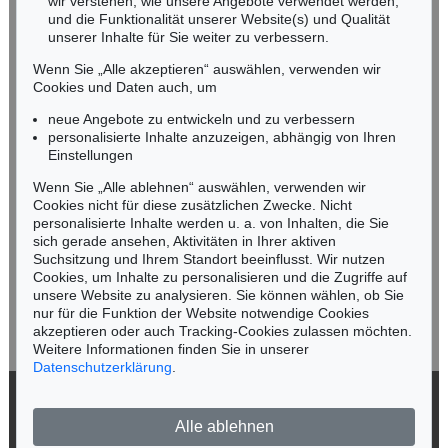
NORDDEUTSCHLAND
wir verstehen, wie unsere Angebote verwendet werden,
und die Funktionalität unserer Website(s) und Qualität
Nico Kassel, M.A.
unserer Inhalte für Sie weiter zu verbessern.
Tel.: +49 (0)89 55244-164
Mobil: +49 (0)171 8618661
Wenn Sie „Alle akzeptieren“ auswählen, verwenden wir
n.kassel@kettererkunst.de
Cookies und Daten auch, um
Auktion 530 - Lot 76
Auktion 535 - Lot 29
GÜNTHER FÖRG
G. FÖRG
neue Angebote zu entwickeln und zu verbessern
Metro 4
, 2001
Untitled
, 1993
personalisierte Inhalte anzuzeigen, abhängig von Ihren
Ergebnis:
€ 175.000
Ergebnis:
€ 162.500
Keine Auktion mehr verpassen!
Einstellungen
Wir informieren Sie rechtzeitig.
Wenn Sie „Alle ablehnen“ auswählen, verwenden wir
Cookies nicht für diese zusätzlichen Zwecke. Nicht
personalisierte Inhalte werden u. a. von Inhalten, die Sie
sich gerade ansehen, Aktivitäten in Ihrer aktiven
Suchsitzung und Ihrem Standort beeinflusst. Wir nutzen
Jetzt zum Newsletter anmelden >
Cookies, um Inhalte zu personalisieren und die Zugriffe auf
unsere Website zu analysieren. Sie können wählen, ob Sie
nur für die Funktion der Website notwendige Cookies
akzeptieren oder auch Tracking-Cookies zulassen möchten.
Weitere Informationen finden Sie in unserer
Datenschutzerklärung
.
Auktion 606 - Lot 12
GÜNTHER FÖRG
Ohne Titel
, 2006
© 2026 Ketterer Kunst GmbH & Co. KG
Ergebnis:
€ 154.800
Alle ablehnen
Datenschutz
Impressum