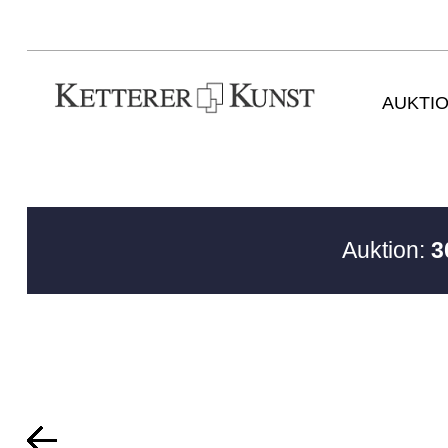
AUKTI
Auktion:
3