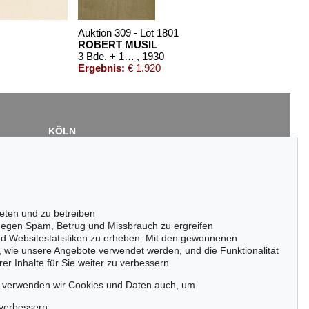
Auktion 309 - Lot 1801
ROBERT MUSIL
3 Bde. + 1 Beig. (1930), 4 Tle.
, 1930
Ergebnis:
€ 1.920
KÖLN
Cordula Lichtenberg
Gertrudenstraße 24-28
50667 Köln
Tel.: +49 (0)221 510 908-15
infokoeln@kettererkunst.de
eten und zu betreiben
01 - Lot 1902
egen Spam, Betrug und Missbrauch zu ergreifen
 MUSIL
nd Websitestatistiken zu erheben. Mit den gewonnenen
, wie unsere Angebote verwendet werden, und die Funktionalität
:
€ 226
er Inhalte für Sie weiter zu verbessern.
passen!
zeitig.
, verwenden wir Cookies und Daten auch, um
 verbessern