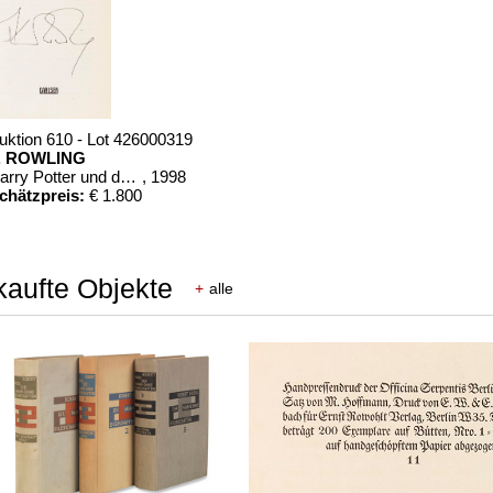
uktion 610 - Lot 426000319
. ROWLING
Harry Potter und der Stein der Weisen. Harry Potter und die Kammer des Schreckens. Signiert.
, 1998
chätzpreis:
€ 1.800
kaufte Objekte
+
alle