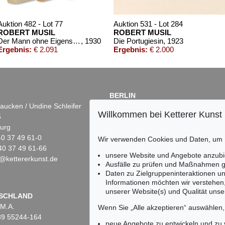
Auktion 482 - Lot 77
Auktion 531 - Lot 284
ROBERT MUSIL
ROBERT MUSIL
Der Mann ohne Eigenschaften. 3 Bände
, 1930
Die Portugiesin
, 1923
Ergebnis:
€ 2.091
Ergebnis:
€ 2.000
BERLIN
aucken / Undine Schleifer
Dr. Simone Wiechers
Willkommen bei Ketterer Kunst
5
Fasanenstr. 70
urg
10719 Berlin
)40 37 49 61-0
Tel.: +49 (0)30 88 67 53-63
Wir verwenden Cookies und Daten, um
40 37 49 61-66
Fax: +49 (0)30 88 67 56-43
unsere Website und Angebote anzubi
@kettererkunst.de
infoberlin@kettererkunst.de
ktion 430 - Lot 983
Auktion 426 - Lot 923
Auktion 3
Ausfälle zu prüfen und Maßnahmen g
. MUSIL
ROBERT MUSIL
ROBERT
Daten zu Zielgruppeninteraktionen u
Die Verwirrungen des Zöglings Törleß
, 1906
Grigia. Novelle.
, 1923
Grigia
Informationen möchten wir verstehen
rgebnis:
€ 996
Ergebnis:
€ 264
Ergebnis
unserer Website(s) und Qualität unser
Keine Auktion mehr ver
SCHLAND
 M.A.
Wir informieren Sie recht
Wenn Sie „Alle akzeptieren“ auswählen
)89 55244-164
neue Angebote zu entwickeln und zu