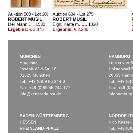
Auktion 509 - Lot 306
Auktion 604 - Lot 275
ROBERT MUSIL
ROBERT MUSIL
Der Mann ohne Eigenschaften. 3 Bände + 1 Beigabe
, 1930
Eigh. Karte m. U.
, 1930
Ergebnis:
€ 2.375
Ergebnis:
€ 2.286
MÜNCHEN
HAMBURG
Hauptsitz
Louisa von S
Joseph-Wild-Str. 18
Holstenwall 
81829 München
20355 Hamb
Tel.: +49 (0)89 55 244-0
Tel.: +49 (0
Fax: +49 (0)89 55 244-177
Fax: +49 (0)
info@kettererkunst.de
infohamburg
Auktion 359 - Lot 994
Auktion 549 - Lot 592
Au
ROBERT MUSIL
ROBERT MUSIL
R
Der Mann ohne Eigenschaften, Bd. 3, 1943.
, 1943
Die Verwirrungen des Zöglings Törless
, 1906
Ergebnis:
€ 1.560
Ergebnis:
€ 1.000
E
BADEN-WÜRTTEMBERG
NORDDEUT
HESSEN
Nico Kassel,
RHEINLAND-PFALZ
Tel.: +49 (0