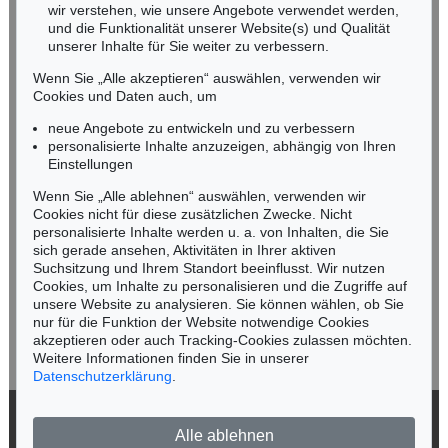
wir verstehen, wie unsere Angebote verwendet werden,
NORDDEUTSCHLAND
und die Funktionalität unserer Website(s) und Qualität
Nico Kassel, M.A.
unserer Inhalte für Sie weiter zu verbessern.
Tel.: +49 (0)89 55244-164
Wenn Sie „Alle akzeptieren“ auswählen, verwenden wir
Mobil: +49 (0)171 8618661
Cookies und Daten auch, um
n.kassel@kettererkunst.de
neue Angebote zu entwickeln und zu verbessern
personalisierte Inhalte anzuzeigen, abhängig von Ihren
Einstellungen
Keine Auktion mehr verpassen!
Wenn Sie „Alle ablehnen“ auswählen, verwenden wir
Wir informieren Sie rechtzeitig.
Cookies nicht für diese zusätzlichen Zwecke. Nicht
personalisierte Inhalte werden u. a. von Inhalten, die Sie
sich gerade ansehen, Aktivitäten in Ihrer aktiven
Suchsitzung und Ihrem Standort beeinflusst. Wir nutzen
Cookies, um Inhalte zu personalisieren und die Zugriffe auf
Jetzt zum Newsletter anmelden >
unsere Website zu analysieren. Sie können wählen, ob Sie
nur für die Funktion der Website notwendige Cookies
akzeptieren oder auch Tracking-Cookies zulassen möchten.
Weitere Informationen finden Sie in unserer
Datenschutzerklärung
.
© 2026 Ketterer Kunst GmbH & Co. KG
Alle ablehnen