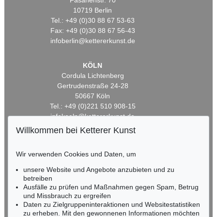
Fasanenstr. 70
10719 Berlin
Tel.: +49 (0)30 88 67 53-63
Fax: +49 (0)30 88 67 56-43
infoberlin@kettererkunst.de
KÖLN
Cordula Lichtenberg
Gertrudenstraße 24-28
50667 Köln
Tel.: +49 (0)221 510 908-15
infokoeln@kettererkunst.de
Willkommen bei Ketterer Kunst
BADEN-WÜRTTEMBERG
HESSEN
Wir verwenden Cookies und Daten, um
RHEINLAND-PFALZ
unsere Website und Angebote anzubieten und zu
Miriam Heß
betreiben
Tel.: +49 (0)62 21 58 80-038
Ausfälle zu prüfen und Maßnahmen gegen Spam, Betrug
Fax: +49 (0)62 21 58 80-595
und Missbrauch zu ergreifen
infoheidelberg@kettererkunst.de
Daten zu Zielgruppeninteraktionen und Websitestatistiken
zu erheben. Mit den gewonnenen Informationen möchten