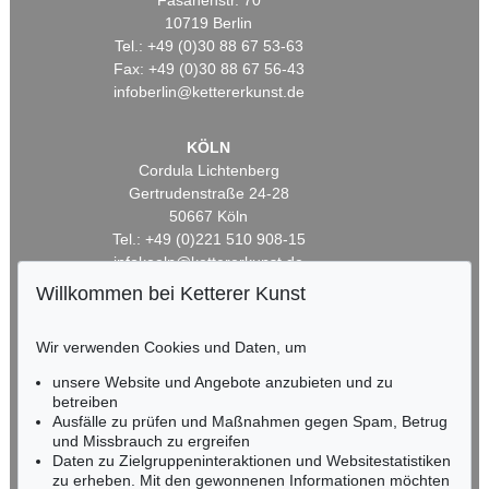
Fasanenstr. 70
10719 Berlin
Tel.: +49 (0)30 88 67 53-63
Fax: +49 (0)30 88 67 56-43
infoberlin@kettererkunst.de
KÖLN
Cordula Lichtenberg
Gertrudenstraße 24-28
50667 Köln
Tel.: +49 (0)221 510 908-15
infokoeln@kettererkunst.de
Willkommen bei Ketterer Kunst
BADEN-WÜRTTEMBERG
HESSEN
Wir verwenden Cookies und Daten, um
RHEINLAND-PFALZ
unsere Website und Angebote anzubieten und zu
Miriam Heß
betreiben
Tel.: +49 (0)62 21 58 80-038
Ausfälle zu prüfen und Maßnahmen gegen Spam, Betrug
Fax: +49 (0)62 21 58 80-595
und Missbrauch zu ergreifen
infoheidelberg@kettererkunst.de
Daten zu Zielgruppeninteraktionen und Websitestatistiken
zu erheben. Mit den gewonnenen Informationen möchten