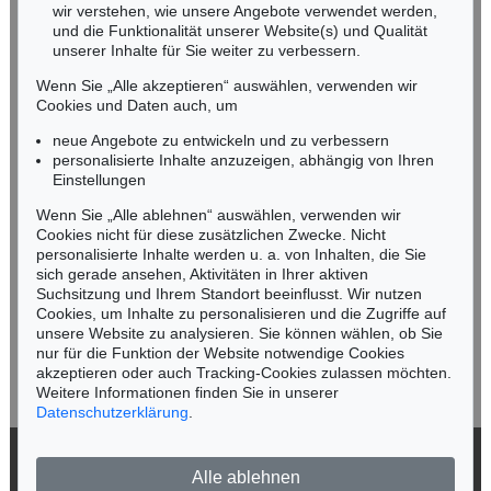
wir verstehen, wie unsere Angebote verwendet werden,
NORDDEUTSCHLAND
und die Funktionalität unserer Website(s) und Qualität
Nico Kassel, M.A.
unserer Inhalte für Sie weiter zu verbessern.
Tel.: +49 (0)89 55244-164
Wenn Sie „Alle akzeptieren“ auswählen, verwenden wir
Mobil: +49 (0)171 8618661
Cookies und Daten auch, um
n.kassel@kettererkunst.de
neue Angebote zu entwickeln und zu verbessern
personalisierte Inhalte anzuzeigen, abhängig von Ihren
Einstellungen
Keine Auktion mehr verpassen!
Wenn Sie „Alle ablehnen“ auswählen, verwenden wir
Wir informieren Sie rechtzeitig.
Cookies nicht für diese zusätzlichen Zwecke. Nicht
personalisierte Inhalte werden u. a. von Inhalten, die Sie
sich gerade ansehen, Aktivitäten in Ihrer aktiven
Suchsitzung und Ihrem Standort beeinflusst. Wir nutzen
Cookies, um Inhalte zu personalisieren und die Zugriffe auf
Jetzt zum Newsletter anmelden >
unsere Website zu analysieren. Sie können wählen, ob Sie
nur für die Funktion der Website notwendige Cookies
akzeptieren oder auch Tracking-Cookies zulassen möchten.
Weitere Informationen finden Sie in unserer
Datenschutzerklärung
.
© 2026 Ketterer Kunst GmbH & Co. KG
Alle ablehnen