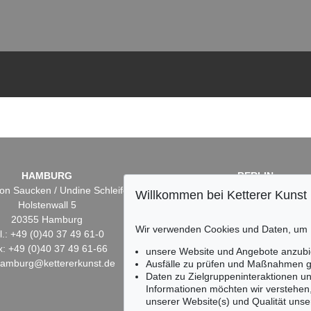
HAMBURG
BERLIN
on Saucken / Undine Schleifer
Dr. Simone Wiechers
Willkommen bei Ketterer Kunst
Holstenwall 5
Fasanenstr. 70
20355 Hamburg
10719 Berlin
Wir verwenden Cookies und Daten, um
l.: +49 (0)40 37 49 61-0
Tel.: +49 (0)30 88 67 53-6
x: +49 (0)40 37 49 61-66
Fax: +49 (0)30 88 67 56-
unsere Website und Angebote anzubi
hamburg@kettererkunst.de
infoberlin@kettererkunst.
Ausfälle zu prüfen und Maßnahmen g
Daten zu Zielgruppeninteraktionen u
Informationen möchten wir verstehen
unserer Website(s) und Qualität unser