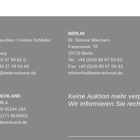
BERLIN
aucken / Undine Schleifer
Dr. Simone Wiechers
5
Fasanenstr. 70
urg
10719 Berlin
)40 37 49 61-0
Tel.: +49 (0)30 88 67 53-63
40 37 49 61-66
Fax: +49 (0)30 88 67 56-43
@kettererkunst.de
infoberlin@kettererkunst.de
Keine Auktion mehr ver
SCHLAND
 M.A.
Wir informieren Sie recht
)89 55244-164
(0)171 8618661
tererkunst.de