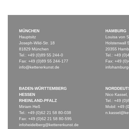
MÜNCHEN
HAMBURG
Hauptsitz
Louisa von S
Joseph-Wild-Str. 18
Holstenwall 
81829 München
20355 Hamb
Tel.: +49 (0)89 55 244-0
Tel.: +49 (0
Fax: +49 (0)89 55 244-177
Fax: +49 (0)
info@kettererkunst.de
infohamburg
BADEN-WÜRTTEMBERG
NORDDEUT
HESSEN
Nico Kassel,
RHEINLAND-PFALZ
Tel.: +49 (0
Miriam Heß
Mobil: +49 
Tel.: +49 (0)62 21 58 80-038
n.kassel@ket
Fax: +49 (0)62 21 58 80-595
infoheidelberg@kettererkunst.de