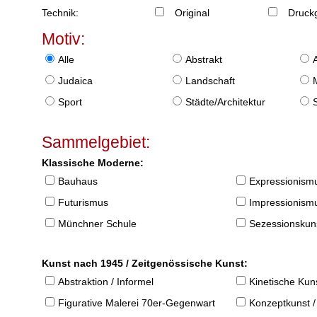
Technik:
Original
Druckg
Motiv:
Alle
Abstrakt
Judaica
Landschaft
Sport
Städte/Architektur
Sammelgebiet:
Klassische Moderne:
Bauhaus
Expressionism
Futurismus
Impressionism
Münchner Schule
Sezessionskun
Kunst nach 1945 / Zeitgenössische Kunst:
Abstraktion / Informel
Kinetische Kun
Figurative Malerei 70er-Gegenwart
Konzeptkunst /