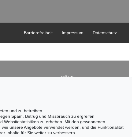
Barrierefreiheit
Impressum
Datenschutz
KÖLN
Cordula Lichtenberg
Gertrudenstraße 24-28
50667 Köln
3
Tel.: +49 (0)221 510 908-15
43
infokoeln@kettererkunst.de
eten und zu betreiben
de
egen Spam, Betrug und Missbrauch zu ergreifen
nd Websitestatistiken zu erheben. Mit den gewonnenen
, wie unsere Angebote verwendet werden, und die Funktionalität
er Inhalte für Sie weiter zu verbessern.