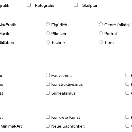
rafik
Fotografie
Skulptur
Akt/Erotik
Figürlich
Genre (alltägl
Musik
Pflanzen
Porträt
Stilleben
Technik
Tiere
us
Fauvismus
us
Konstruktivismus
st
Surrealismus
st
Konkrete Kunst
 Minimal-Art
Neue Sachlichkeit