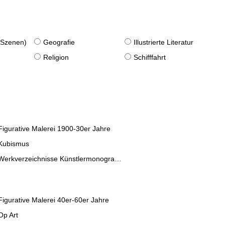
. Szenen)
Geografie
Illustrierte Literatur
Religion
Schifffahrt
Figurative Malerei 1900-30er Jahre
Kubismus
Werkverzeichnisse Künstlermonographien
Figurative Malerei 40er-60er Jahre
Op Art