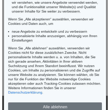
wir verstehen, wie unsere Angebote verwendet werden,
NORDDEUTSCHLAND
und die Funktionalität unserer Website(s) und Qualität
Nico Kassel, M.A.
unserer Inhalte für Sie weiter zu verbessern.
Tel.: +49 (0)89 55244-164
Wenn Sie „Alle akzeptieren“ auswählen, verwenden wir
Mobil: +49 (0)171 8618661
Cookies und Daten auch, um
n.kassel@kettererkunst.de
neue Angebote zu entwickeln und zu verbessern
personalisierte Inhalte anzuzeigen, abhängig von Ihren
Einstellungen
Keine Auktion mehr verpassen!
Wenn Sie „Alle ablehnen“ auswählen, verwenden wir
Wir informieren Sie rechtzeitig.
Cookies nicht für diese zusätzlichen Zwecke. Nicht
personalisierte Inhalte werden u. a. von Inhalten, die Sie
sich gerade ansehen, Aktivitäten in Ihrer aktiven
Suchsitzung und Ihrem Standort beeinflusst. Wir nutzen
Cookies, um Inhalte zu personalisieren und die Zugriffe auf
Jetzt zum Newsletter anmelden >
unsere Website zu analysieren. Sie können wählen, ob Sie
nur für die Funktion der Website notwendige Cookies
akzeptieren oder auch Tracking-Cookies zulassen möchten.
Weitere Informationen finden Sie in unserer
Datenschutzerklärung
.
© 2026 Ketterer Kunst GmbH & Co. KG
Alle ablehnen