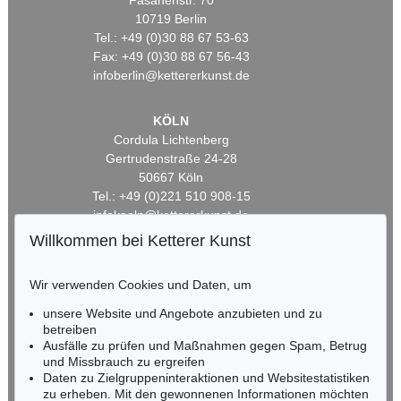
Fasanenstr. 70
10719 Berlin
Tel.: +49 (0)30 88 67 53-63
Fax: +49 (0)30 88 67 56-43
infoberlin@kettererkunst.de
KÖLN
Cordula Lichtenberg
Gertrudenstraße 24-28
50667 Köln
Tel.: +49 (0)221 510 908-15
infokoeln@kettererkunst.de
Willkommen bei Ketterer Kunst
BADEN-WÜRTTEMBERG
HESSEN
Wir verwenden Cookies und Daten, um
RHEINLAND-PFALZ
unsere Website und Angebote anzubieten und zu
Miriam Heß
betreiben
Tel.: +49 (0)62 21 58 80-038
Ausfälle zu prüfen und Maßnahmen gegen Spam, Betrug
Fax: +49 (0)62 21 58 80-595
und Missbrauch zu ergreifen
infoheidelberg@kettererkunst.de
Daten zu Zielgruppeninteraktionen und Websitestatistiken
zu erheben. Mit den gewonnenen Informationen möchten