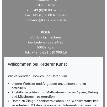
Fasanenstr. 70
10719 Berlin
Tel.: +49 (0)30 88 67 53-63
Fax: +49 (0)30 88 67 56-43
infoberlin@kettererkunst.de
KÖLN
Cordula Lichtenberg
Gertrudenstraße 24-28
50667 Köln
Tel.: +49 (0)221 510 908-15
infokoeln@kettererkunst.de
Willkommen bei Ketterer Kunst
BADEN-WÜRTTEMBERG
HESSEN
Wir verwenden Cookies und Daten, um
RHEINLAND-PFALZ
unsere Website und Angebote anzubieten und zu
Miriam Heß
betreiben
Tel.: +49 (0)62 21 58 80-038
Ausfälle zu prüfen und Maßnahmen gegen Spam, Betrug
Fax: +49 (0)62 21 58 80-595
und Missbrauch zu ergreifen
infoheidelberg@kettererkunst.de
Daten zu Zielgruppeninteraktionen und Websitestatistiken
zu erheben. Mit den gewonnenen Informationen möchten