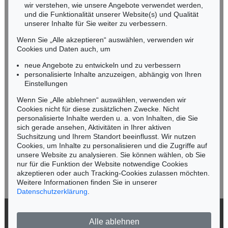
wir verstehen, wie unsere Angebote verwendet werden,
NORDDEUTSCHLAND
und die Funktionalität unserer Website(s) und Qualität
Nico Kassel, M.A.
unserer Inhalte für Sie weiter zu verbessern.
Tel.: +49 (0)89 55244-164
Wenn Sie „Alle akzeptieren“ auswählen, verwenden wir
Mobil: +49 (0)171 8618661
Cookies und Daten auch, um
n.kassel@kettererkunst.de
neue Angebote zu entwickeln und zu verbessern
personalisierte Inhalte anzuzeigen, abhängig von Ihren
Einstellungen
Keine Auktion mehr verpassen!
Wenn Sie „Alle ablehnen“ auswählen, verwenden wir
Wir informieren Sie rechtzeitig.
Cookies nicht für diese zusätzlichen Zwecke. Nicht
personalisierte Inhalte werden u. a. von Inhalten, die Sie
sich gerade ansehen, Aktivitäten in Ihrer aktiven
Suchsitzung und Ihrem Standort beeinflusst. Wir nutzen
Cookies, um Inhalte zu personalisieren und die Zugriffe auf
Jetzt zum Newsletter anmelden >
unsere Website zu analysieren. Sie können wählen, ob Sie
nur für die Funktion der Website notwendige Cookies
akzeptieren oder auch Tracking-Cookies zulassen möchten.
Weitere Informationen finden Sie in unserer
Datenschutzerklärung
.
© 2026 Ketterer Kunst GmbH & Co. KG
Alle ablehnen