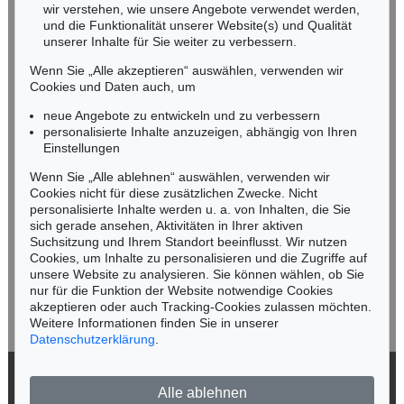
wir verstehen, wie unsere Angebote verwendet werden,
NORDDEUTSCHLAND
und die Funktionalität unserer Website(s) und Qualität
Nico Kassel, M.A.
unserer Inhalte für Sie weiter zu verbessern.
Tel.: +49 (0)89 55244-164
Wenn Sie „Alle akzeptieren“ auswählen, verwenden wir
Mobil: +49 (0)171 8618661
Cookies und Daten auch, um
n.kassel@kettererkunst.de
neue Angebote zu entwickeln und zu verbessern
personalisierte Inhalte anzuzeigen, abhängig von Ihren
Einstellungen
Keine Auktion mehr verpassen!
Wenn Sie „Alle ablehnen“ auswählen, verwenden wir
Wir informieren Sie rechtzeitig.
Cookies nicht für diese zusätzlichen Zwecke. Nicht
personalisierte Inhalte werden u. a. von Inhalten, die Sie
sich gerade ansehen, Aktivitäten in Ihrer aktiven
Suchsitzung und Ihrem Standort beeinflusst. Wir nutzen
Cookies, um Inhalte zu personalisieren und die Zugriffe auf
Jetzt zum Newsletter anmelden >
unsere Website zu analysieren. Sie können wählen, ob Sie
nur für die Funktion der Website notwendige Cookies
akzeptieren oder auch Tracking-Cookies zulassen möchten.
Weitere Informationen finden Sie in unserer
Datenschutzerklärung
.
© 2026 Ketterer Kunst GmbH & Co. KG
Alle ablehnen