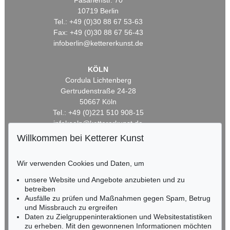
Fasanenstr. 70
10719 Berlin
Tel.: +49 (0)30 88 67 53-63
Fax: +49 (0)30 88 67 56-43
infoberlin@kettererkunst.de
KÖLN
Cordula Lichtenberg
Gertrudenstraße 24-28
50667 Köln
Tel.: +49 (0)221 510 908-15
infokoeln@kettererkunst.de
Willkommen bei Ketterer Kunst
BADEN-WÜRTTEMBERG
HESSEN
Wir verwenden Cookies und Daten, um
RHEINLAND-PFALZ
unsere Website und Angebote anzubieten und zu
Miriam Heß
betreiben
Tel.: +49 (0)62 21 58 80-038
Ausfälle zu prüfen und Maßnahmen gegen Spam, Betrug
Fax: +49 (0)62 21 58 80-595
und Missbrauch zu ergreifen
infoheidelberg@kettererkunst.de
Daten zu Zielgruppeninteraktionen und Websitestatistiken
zu erheben. Mit den gewonnenen Informationen möchten