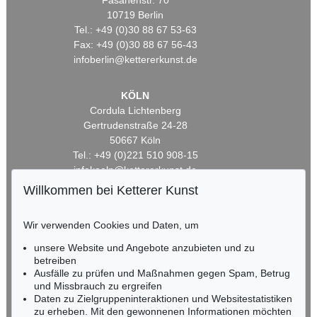
Fasanenstr. 70
10719 Berlin
Tel.: +49 (0)30 88 67 53-63
Fax: +49 (0)30 88 67 56-43
infoberlin@kettererkunst.de
KÖLN
Cordula Lichtenberg
Gertrudenstraße 24-28
50667 Köln
Tel.: +49 (0)221 510 908-15
infokoeln@kettererkunst.de
Willkommen bei Ketterer Kunst
BADEN-WÜRTTEMBERG
HESSEN
Wir verwenden Cookies und Daten, um
RHEINLAND-PFALZ
unsere Website und Angebote anzubieten und zu
Miriam Heß
betreiben
Tel.: +49 (0)62 21 58 80-038
Ausfälle zu prüfen und Maßnahmen gegen Spam, Betrug
Fax: +49 (0)62 21 58 80-595
und Missbrauch zu ergreifen
infoheidelberg@kettererkunst.de
Daten zu Zielgruppeninteraktionen und Websitestatistiken
zu erheben. Mit den gewonnenen Informationen möchten