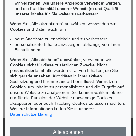
wir verstehen, wie unsere Angebote verwendet werden,
NORDDEUTSCHLAND
und die Funktionalität unserer Website(s) und Qualität
Nico Kassel, M.A.
unserer Inhalte für Sie weiter zu verbessern.
Tel.: +49 (0)89 55244-164
Wenn Sie „Alle akzeptieren“ auswählen, verwenden wir
Mobil: +49 (0)171 8618661
Cookies und Daten auch, um
n.kassel@kettererkunst.de
neue Angebote zu entwickeln und zu verbessern
personalisierte Inhalte anzuzeigen, abhängig von Ihren
Einstellungen
Keine Auktion mehr verpassen!
Wenn Sie „Alle ablehnen“ auswählen, verwenden wir
Wir informieren Sie rechtzeitig.
Cookies nicht für diese zusätzlichen Zwecke. Nicht
personalisierte Inhalte werden u. a. von Inhalten, die Sie
sich gerade ansehen, Aktivitäten in Ihrer aktiven
Suchsitzung und Ihrem Standort beeinflusst. Wir nutzen
Cookies, um Inhalte zu personalisieren und die Zugriffe auf
Jetzt zum Newsletter anmelden >
unsere Website zu analysieren. Sie können wählen, ob Sie
nur für die Funktion der Website notwendige Cookies
akzeptieren oder auch Tracking-Cookies zulassen möchten.
Weitere Informationen finden Sie in unserer
Datenschutzerklärung
.
© 2026 Ketterer Kunst GmbH & Co. KG
Alle ablehnen