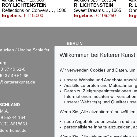
ROY LICHTENSTEIN
R. LICHTENSTEIN
R. 
Reflections on Conversation
, 1990
Sweet Dreams Baby!
, 1965
Ergebnis:
€ 115.000
Ergebnis:
€ 106.250
Erg
BERLIN
aucken / Undine Schleifer
Dr. Simone Wiechers
Willkommen bei Ketterer Kunst
5
Fasanenstr. 70
urg
10719 Berlin
)40 37 49 61-0
Tel.: +49 (0)30 88 67 53-63
Wir verwenden Cookies und Daten, um
40 37 49 61-66
Fax: +49 (0)30 88 67 56-43
unsere Website und Angebote anzubi
@kettererkunst.de
infoberlin@kettererkunst.de
Auktion 605 - Lot 272
Auktion 524 - Lot 69
Auktion 343
Ausfälle zu prüfen und Maßnahmen g
R. LICHTENSTEIN
R. LICHTENSTEIN
R. LICHT
Daten zu Zielgruppeninteraktionen u
Sweet Dreams, Baby!
, 1965
I love liberty
, 1982
Roommate
Informationen möchten wir verstehen
Ergebnis:
€ 77.400
Ergebnis:
€ 62.500
Ergebnis:
unserer Website(s) und Qualität unser
Keine Auktion mehr ver
SCHLAND
 M.A.
Wir informieren Sie recht
Wenn Sie „Alle akzeptieren“ auswählen
)89 55244-164
neue Angebote zu entwickeln und zu
(0)171 8618661
personalisierte Inhalte anzuzeigen, a
tererkunst.de
Wenn Sie „Alle ablehnen“ auswählen, ve