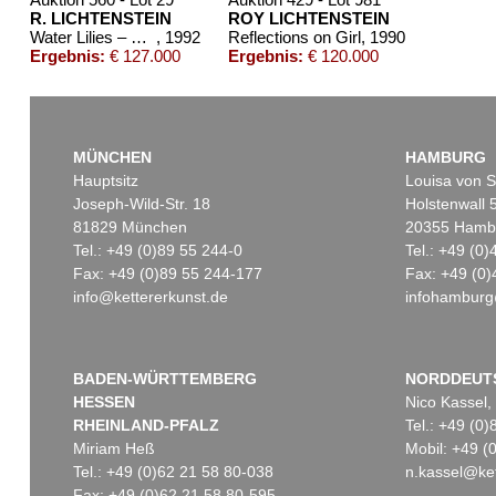
R. LICHTENSTEIN
ROY LICHTENSTEIN
Water Lilies – Blue Lily Pads
, 1992
Reflections on Girl
, 1990
Ergebnis:
€ 127.000
Ergebnis:
€ 120.000
MÜNCHEN
HAMBURG
Hauptsitz
Louisa von S
Joseph-Wild-Str. 18
Holstenwall 
81829 München
20355 Hamb
Tel.: +49 (0)89 55 244-0
Tel.: +49 (0
Fax: +49 (0)89 55 244-177
Fax: +49 (0)
info@kettererkunst.de
infohamburg
Auktion 529 - Lot 161
Auktion 433 - Lot 943
ROY LICHTENSTEIN
R. LICHTENSTEIN
The Oval Office
, 1992
Sweet Dreams Baby!
, 1965
Ergebnis:
€ 87.500
Ergebnis:
€ 85.000
BADEN-WÜRTTEMBERG
NORDDEUT
HESSEN
Nico Kassel,
RHEINLAND-PFALZ
Tel.: +49 (0
Miriam Heß
Mobil: +49 
Tel.: +49 (0)62 21 58 80-038
n.kassel@ket
Fax: +49 (0)62 21 58 80-595