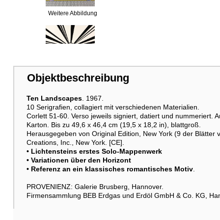
Weitere Abbildung
Weitere Abbildung
Objektbeschreibung
Ten Landscapes
. 1967.
10 Serigrafien, collagiert mit verschiedenen Materialien.
Corlett 51-60. Verso jeweils signiert, datiert und nummeriert.
Karton. Bis zu 49,6 x 46,4 cm (19,5 x 18,2 in), blattgroß.
Herausgegeben von Original Edition, New York (9 der Blätter 
Creations, Inc., New York. [CE].
• Lichtensteins erstes Solo-Mappenwerk
• Variationen über den Horizont
Weitere Abbildung
• Referenz an ein klassisches romantisches Motiv
.
PROVENIENZ: Galerie Brusberg, Hannover.
Firmensammlung BEB Erdgas und Erdöl GmbH & Co. KG, Han