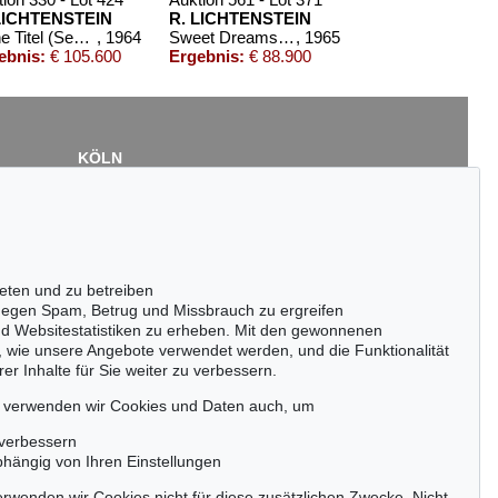
LICHTENSTEIN
R. LICHTENSTEIN
Ohne Titel (Seascape)
, 1964
Sweet Dreams Baby!
, 1965
ebnis:
€ 105.600
Ergebnis:
€ 88.900
KÖLN
Cordula Lichtenberg
Gertrudenstraße 24-28
50667 Köln
Tel.: +49 (0)221 510 908-15
infokoeln@kettererkunst.de
eten und zu betreiben
 - Lot 747
Auktion 393 - Lot 317
egen Spam, Betrug und Missbrauch zu ergreifen
ENSTEIN
ROY LICHTENSTEIN
nd Websitestatistiken zu erheben. Mit den gewonnenen
s
, 1994
Crying Girl
, 1963
, wie unsere Angebote verwendet werden, und die Funktionalität
€ 61.000
Ergebnis:
€ 42.700
er Inhalte für Sie weiter zu verbessern.
passen!
zeitig.
, verwenden wir Cookies und Daten auch, um
 verbessern
bhängig von Ihren Einstellungen
rwenden wir Cookies nicht für diese zusätzlichen Zwecke. Nicht