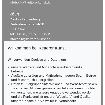
infoberlin@kettererkunst.de
KÖLN
Cordula Lichtenberg
Gertrudenstraße 24-28
50667 Köln
Tel.: +49 (0)221 510 908-15
infokoeln@kettererkunst.de
Willkommen bei Ketterer Kunst
Auktion 535 - Lot 44
BADEN-WÜRTTEMBERG
EMIL NOLDE
HESSEN
Meer (D)
, 1930
Wir verwenden Cookies und Daten, um
RHEINLAND-PFALZ
Ergebnis:
€ 985.000
Miriam Heß
unsere Website und Angebote anzubieten und zu
Tel.: +49 (0)62 21 58 80-038
betreiben
Ausfälle zu prüfen und Maßnahmen gegen Spam, Betrug
Fax: +49 (0)62 21 58 80-595
und Missbrauch zu ergreifen
infoheidelberg@kettererkunst.de
Daten zu Zielgruppeninteraktionen und Websitestatistiken
zu erheben. Mit den gewonnenen Informationen möchten
wir verstehen, wie unsere Angebote verwendet werden,
NORDDEUTSCHLAND
und die Funktionalität unserer Website(s) und Qualität
Nico Kassel, M.A.
unserer Inhalte für Sie weiter zu verbessern.
Tel.: +49 (0)89 55244-164