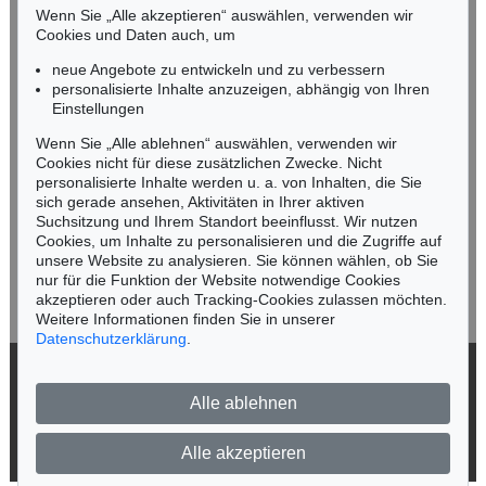
Mobil: +49 (0)171 8618661
Wenn Sie „Alle akzeptieren“ auswählen, verwenden wir
n.kassel@kettererkunst.de
Cookies und Daten auch, um
Auktion 560 - Lot 32
EMIL NOLDE
neue Angebote zu entwickeln und zu verbessern
Landschaft mit Seebüllhof
, 1930
personalisierte Inhalte anzuzeigen, abhängig von Ihren
Ergebnis:
€ 914.400
Keine Auktion mehr verpassen!
Einstellungen
Wir informieren Sie rechtzeitig.
Wenn Sie „Alle ablehnen“ auswählen, verwenden wir
Cookies nicht für diese zusätzlichen Zwecke. Nicht
personalisierte Inhalte werden u. a. von Inhalten, die Sie
sich gerade ansehen, Aktivitäten in Ihrer aktiven
Suchsitzung und Ihrem Standort beeinflusst. Wir nutzen
Jetzt zum Newsletter anmelden >
Cookies, um Inhalte zu personalisieren und die Zugriffe auf
unsere Website zu analysieren. Sie können wählen, ob Sie
nur für die Funktion der Website notwendige Cookies
akzeptieren oder auch Tracking-Cookies zulassen möchten.
Weitere Informationen finden Sie in unserer
Datenschutzerklärung
.
Auktion 342 - Lot 233
Auktion 560 - Lot 44
EMIL NOLDE
EMIL NOLDE
Landschaft
, 1909
Vera
, 1919
© 2026 Ketterer Kunst GmbH & Co. KG
Ergebnis:
€ 900.000
Ergebnis:
€ 825.500
Alle ablehnen
Datenschutz
Impressum
Barrierefreiheit
Alle akzeptieren