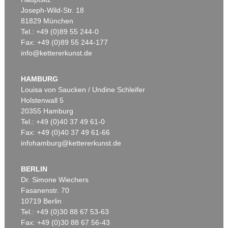
Joseph-Wild-Str. 18
81829 München
Tel.: +49 (0)89 55 244-0
Fax: +49 (0)89 55 244-177
info@kettererkunst.de
Auktion 479 - Lot 822
EMIL NOLDE
Herbstwolken, Friesland
, 1929
HAMBURG
Ergebnis:
€ 1.645.000
Louisa von Saucken / Undine Schleifer
Holstenwall 5
20355 Hamburg
Tel.: +49 (0)40 37 49 61-0
Fax: +49 (0)40 37 49 61-66
infohamburg@kettererkunst.de
BERLIN
Dr. Simone Wiechers
Fasanenstr. 70
Auktion 530 - Lot 81
10719 Berlin
EMIL NOLDE
Tel.: +49 (0)30 88 67 53-63
Rittersporn und Silberpappeln
, 1929
Ergebnis:
€ 1.165.000
Fax: +49 (0)30 88 67 56-43