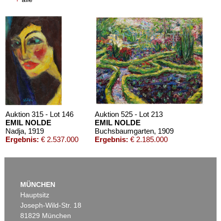
Auktion 610 - Lot 426000372
HERMANN MAX PECHSTEIN
Reisebilder
, 1919
Schätzpreis:
€ 1.600
Auktion 315 - Lot 146
Auktion 525 - Lot 213
EMIL NOLDE
EMIL NOLDE
Nadja
, 1919
Buchsbaumgarten
, 1909
Ergebnis:
€ 2.537.000
Ergebnis:
€ 2.185.000
MÜNCHEN
Hauptsitz
Joseph-Wild-Str. 18
81829 München