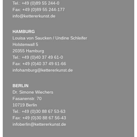
Tel.: +49 (0)89 55 244-0
Fax: +49 (0)89 55 244-177
info@kettererkunst.de
Auktion 479 - Lot 822
EMIL NOLDE
Herbstwolken, Friesland
, 1929
HAMBURG
Ergebnis:
€ 1.645.000
Louisa von Saucken / Undine Schleifer
Holstenwall 5
20355 Hamburg
Tel.: +49 (0)40 37 49 61-0
Fax: +49 (0)40 37 49 61-66
infohamburg@kettererkunst.de
BERLIN
Dr. Simone Wiechers
Fasanenstr. 70
Auktion 530 - Lot 81
10719 Berlin
EMIL NOLDE
Tel.: +49 (0)30 88 67 53-63
Rittersporn und Silberpappeln
, 1929
Ergebnis:
€ 1.165.000
Fax: +49 (0)30 88 67 56-43
infoberlin@kettererkunst.de