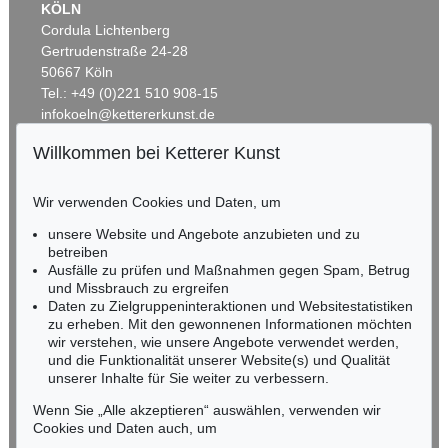
KÖLN
Cordula Lichtenberg
Gertrudenstraße 24-28
50667 Köln
Tel.: +49 (0)221 510 908-15
infokoeln@kettererkunst.de
Willkommen bei Ketterer Kunst
Auktion 535 - Lot 44
BADEN-WÜRTTEMBERG
EMIL NOLDE
HESSEN
Meer (D)
, 1930
Wir verwenden Cookies und Daten, um
RHEINLAND-PFALZ
Ergebnis:
€ 985.000
Miriam Heß
unsere Website und Angebote anzubieten und zu
Tel.: +49 (0)62 21 58 80-038
betreiben
Ausfälle zu prüfen und Maßnahmen gegen Spam, Betrug
Fax: +49 (0)62 21 58 80-595
und Missbrauch zu ergreifen
infoheidelberg@kettererkunst.de
Daten zu Zielgruppeninteraktionen und Websitestatistiken
zu erheben. Mit den gewonnenen Informationen möchten
wir verstehen, wie unsere Angebote verwendet werden,
NORDDEUTSCHLAND
und die Funktionalität unserer Website(s) und Qualität
Nico Kassel, M.A.
unserer Inhalte für Sie weiter zu verbessern.
Tel.: +49 (0)89 55244-164
Mobil: +49 (0)171 8618661
Wenn Sie „Alle akzeptieren“ auswählen, verwenden wir
n.kassel@kettererkunst.de
Cookies und Daten auch, um
Auktion 560 - Lot 32