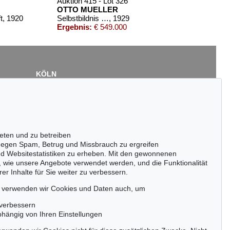
Auktion 415 - Lot 326
OTTO MUELLER
t
, 1920
Selbstbildnis mit Rückenakt (im Hintergrund Elfriede Timm)
, 1929
Ergebnis:
€ 549.000
KÖLN
Cordula Lichtenberg
Gertrudenstraße 24-28
50667 Köln
Tel.: +49 (0)221 510 908-15
infokoeln@kettererkunst.de
eten und zu betreiben
210
Auktion 285 - Lot 40
egen Spam, Betrug und Missbrauch zu ergreifen
OTTO MUELLER
nd Websitestatistiken zu erheben. Mit den gewonnenen
910
Tänzerin mit Schleier
, 1903
, wie unsere Angebote verwendet werden, und die Funktionalität
00
Ergebnis:
€ 322.000
er Inhalte für Sie weiter zu verbessern.
passen!
zeitig.
, verwenden wir Cookies und Daten auch, um
 verbessern
bhängig von Ihren Einstellungen