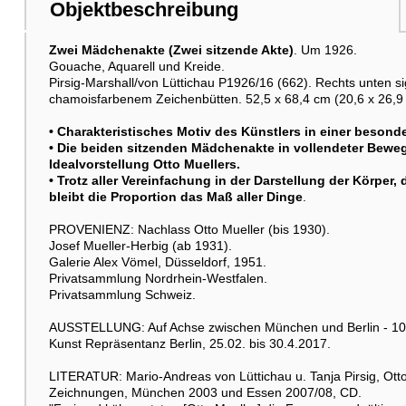
Objektbeschreibung
Zwei Mädchenakte (Zwei sitzende Akte)
. Um 1926.
Gouache, Aquarell und Kreide.
Pirsig-Marshall/von Lüttichau P1926/16 (662). Rechts unten sig
chamoisfarbenem Zeichenbütten. 52,5 x 68,4 cm (20,6 x 26,9 i
• Charakteristisches Motiv des Künstlers in einer beso
• Die beiden sitzenden Mädchenakte in vollendeter Bew
Idealvorstellung Otto Muellers.
• Trotz aller Vereinfachung in der Darstellung der Körper
bleibt die Proportion das Maß aller Dinge
.
PROVENIENZ: Nachlass Otto Mueller (bis 1930).
Josef Mueller-Herbig (ab 1931).
Galerie Alex Vömel, Düsseldorf, 1951.
Privatsammlung Nordrhein-Westfalen.
Privatsammlung Schweiz.
AUSSTELLUNG: Auf Achse zwischen München und Berlin - 10 J
Kunst Repräsentanz Berlin, 25.02. bis 30.4.2017.
LITERATUR: Mario-Andreas von Lüttichau u. Tanja Pirsig, Ott
Zeichnungen, München 2003 und Essen 2007/08, CD.