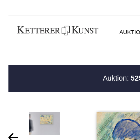
AUKTI
Auktion:
52