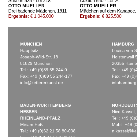
Auktion 525 - Lot 218
Auktion 540 - Lot 24
OTTO MUELLER
OTTO MUELLER
Drei badende Mädchen
, 1911
Mädchen auf dem Kanapee
,
Ergebnis:
€ 1.045.000
Ergebnis:
€ 825.500
MÜNCHEN
HAMBURG
Hauptsitz
Louisa von S
Joseph-Wild-Str. 18
Holstenwall 
81829 München
20355 Hamb
Tel.: +49 (0)89 55 244-0
Tel.: +49 (0
Fax: +49 (0)89 55 244-177
Fax: +49 (0)
info@kettererkunst.de
infohamburg
Auktion 227 - Lot 14
Auktion 606 - Lot 68
Auktion 432
OTTO MUELLER
OTTO MUELLER
OTTO MU
Zigeunermappe
, 1927
Badende am Waldsee
, 1919
Ergebnis:
€ 493.151
Ergebnis:
€ 451.500
Ergebnis:
BADEN-WÜRTTEMBERG
NORDDEUT
HESSEN
Nico Kassel,
RHEINLAND-PFALZ
Tel.: +49 (0
Miriam Heß
Mobil: +49 
Tel.: +49 (0)62 21 58 80-038
n.kassel@ket