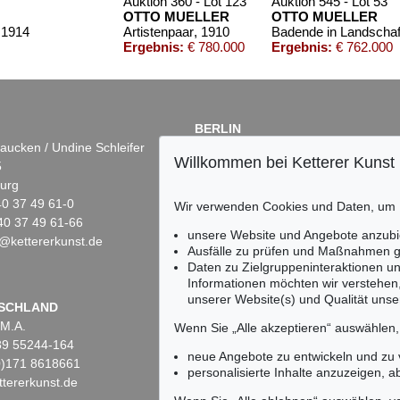
Auktion 360 - Lot 123
Auktion 545 - Lot 53
OTTO MUELLER
OTTO MUELLER
 1914
Artistenpaar
, 1910
Badende in Landschaf
Ergebnis:
€ 780.000
Ergebnis:
€ 762.000
BERLIN
aucken / Undine Schleifer
Dr. Simone Wiechers
Willkommen bei Ketterer Kunst
5
Fasanenstr. 70
urg
10719 Berlin
)40 37 49 61-0
Tel.: +49 (0)30 88 67 53-63
Wir verwenden Cookies und Daten, um
40 37 49 61-66
Fax: +49 (0)30 88 67 56-43
unsere Website und Angebote anzubi
@kettererkunst.de
infoberlin@kettererkunst.de
 - Lot 314
Auktion 315 - Lot 177
Auktion 449 - Lot 
Ausfälle zu prüfen und Maßnahmen g
ELLER
OTTO MUELLER
OTTO MUELLER
Daten zu Zielgruppeninteraktionen u
Zwei Mädchen auf der Waldwiese/Zwei Akte auf Waldwiese/Im Gras
, 1910
Stehendes Mädchen vor Bäumen
, 1925
Vier Badende (Stehende und liegende weibliche Akte, Badende, Vier lebensgroße Akte auf der Wiese)
, 1
Informationen möchten wir verstehen
€ 375.000
Ergebnis:
€ 354.000
Ergebnis:
€ 350.0
unserer Website(s) und Qualität unser
Keine Auktion mehr ver
SCHLAND
 M.A.
Wir informieren Sie recht
Wenn Sie „Alle akzeptieren“ auswählen
)89 55244-164
neue Angebote zu entwickeln und zu
(0)171 8618661
personalisierte Inhalte anzuzeigen, a
tererkunst.de