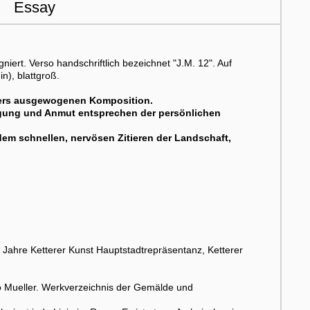
Essay
niert. Verso handschriftlich bezeichnet "J.M. 12". Auf
n), blattgroß.
nders ausgewogenen Komposition.
egung und Anmut entsprechen der persönlichen
, dem schnellen, nervösen Zitieren der Landschaft,
ahre Ketterer Kunst Hauptstadtrepräsentanz, Ketterer
o Mueller. Werkverzeichnis der Gemälde und