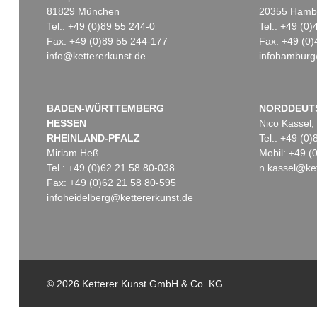
81829 München
20355 Hamb
Tel.: +49 (0)89 55 244-0
Tel.: +49 (0
Fax: +49 (0)89 55 244-177
Fax: +49 (0)
info@kettererkunst.de
infohamburg
Auktion 600 - Lot 28
Auktion 605 - Lot 163
RAINER FETTING
RAINER FETTING
Kuss IV
, 1981
Konzert in der Waldbühne
Ergebnis:
€ 103.200
Ergebnis:
€ 92.880
BADEN-WÜRTTEMBERG
NORDDEUT
HESSEN
Nico Kassel,
RHEINLAND-PFALZ
Tel.: +49 (0
Miriam Heß
Mobil: +49 
Tel.: +49 (0)62 21 58 80-038
n.kassel@ket
Fax: +49 (0)62 21 58 80-595
infoheidelberg@kettererkunst.de
© 2026 Ketterer Kunst GmbH & Co. KG