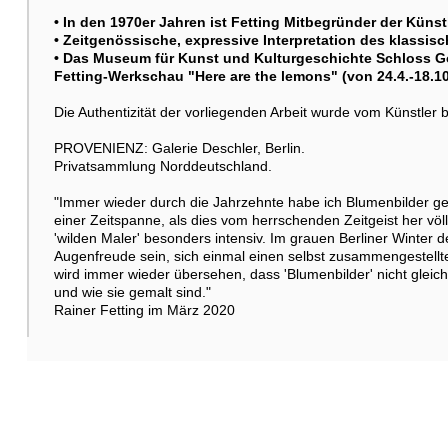
• In den 1970er Jahren ist Fetting Mitbegründer der Kün
• Zeitgenössische, expressive Interpretation des klassis
• Das Museum für Kunst und Kulturgeschichte Schloss Got
Fetting-Werkschau "Here are the lemons" (von 24.4.-18.10
Die Authentizität der vorliegenden Arbeit wurde vom Künstler b
PROVENIENZ: Galerie Deschler, Berlin.
Privatsammlung Norddeutschland.
"Immer wieder durch die Jahrzehnte habe ich Blumenbilder g
einer Zeitspanne, als dies vom herrschenden Zeitgeist her völ
'wilden Maler' besonders intensiv. Im grauen Berliner Winter 
Augenfreude sein, sich einmal einen selbst zusammengestellte
wird immer wieder übersehen, dass 'Blumenbilder' nicht gleich
und wie sie gemalt sind."
Rainer Fetting im März 2020