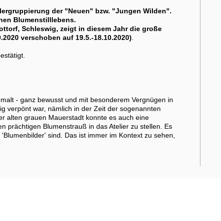
stlergruppierung der "Neuen" bzw. "Jungen Wilden".
chen Blumenstilllebens.
torf, Schleswig, zeigt in diesem Jahr die große
.2020 verschoben auf 19.5.-18.10.2020)
.
estätigt.
emalt - ganz bewusst und mit besonderem Vergnügen in
lig verpönt war, nämlich in der Zeit der sogenannten
der alten grauen Mauerstadt konnte es auch eine
n prächtigen Blumenstrauß in das Atelier zu stellen. Es
 'Blumenbilder' sind. Das ist immer im Kontext zu sehen,