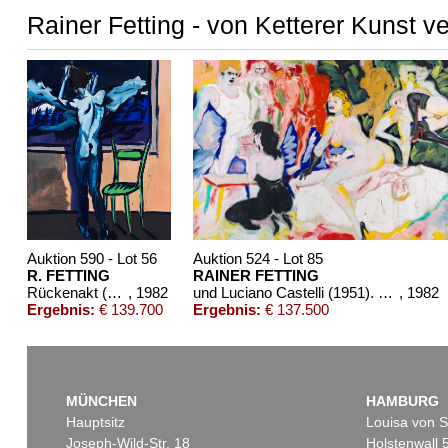
Rainer Fetting - von Ketterer Kunst v
Auktion 590 - Lot 56
Auktion 524 - Lot 85
R. FETTING
RAINER FETTING
Rückenakt (Ausblick)
, 1982
und Luciano Castelli (1951). Bordell II
, 1982
Ergebnis:
€ 139.700
Ergebnis:
€ 137.500
MÜNCHEN
HAMBURG
Hauptsitz
Louisa von S
Joseph-Wild-Str. 18
Holstenwall 