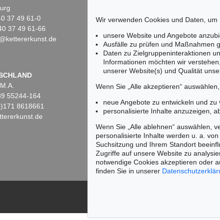
urg
10719 Berlin
)40 37 49 61-0
Tel.: +49 (0)30 88 67 53-63
Wir verwenden Cookies und Daten, um
40 37 49 61-66
Fax: +49 (0)30 88 67 56-43
unsere Website und Angebote anzubi
@kettererkunst.de
infoberlin@kettererkunst.de
Auktion 529 - Lot 205
Auktion 534 - Lot 170
Ausfälle zu prüfen und Maßnahmen g
RAINER FETTING
R. FETTING
Daten zu Zielgruppeninteraktionen u
, 1988
Mann und Eule (Dawn)
, 1984
Selbst mit Kaktus
, 1982
Informationen möchten wir verstehen
Ergebnis:
€ 92.500
Ergebnis:
€ 87.500
unserer Website(s) und Qualität unser
Keine Auktion mehr ver
SCHLAND
 M.A.
Wir informieren Sie recht
Wenn Sie „Alle akzeptieren“ auswählen
)89 55244-164
neue Angebote zu entwickeln und zu
(0)171 8618661
personalisierte Inhalte anzuzeigen, a
tererkunst.de
Wenn Sie „Alle ablehnen“ auswählen, ve
personalisierte Inhalte werden u. a. von 
Suchsitzung und Ihrem Standort beeinflu
Zugriffe auf unsere Website zu analysie
notwendige Cookies akzeptieren oder a
finden Sie in unserer
Datenschutzerklä