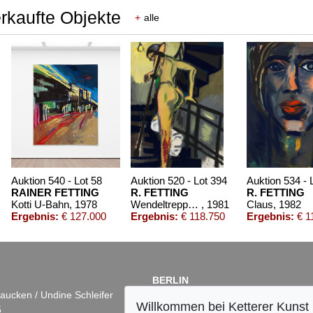
erkaufte Objekte
+
alle
Auktion 540 - Lot 58
Auktion 520 - Lot 394
Auktion 534 - 
RAINER FETTING
R. FETTING
R. FETTING
Kotti U-Bahn
, 1978
Wendeltreppe Gelb (Susanne)
, 1981
Claus
, 1982
Ergebnis:
€ 127.000
Ergebnis:
€ 118.750
Ergebnis:
€ 1
BERLIN
aucken / Undine Schleifer
Dr. Simone Wiechers
Willkommen bei Ketterer Kunst
5
Fasanenstr. 70