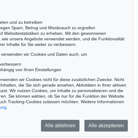
50667 Köln
Tel.: +49 (0)221 510 908-15
infokoeln@kettererkunst.de
eten und zu betreiben
Auktion 440 - Lot 709
Auktion 561 - Lot 351
egen Spam, Betrug und Missbrauch zu ergreifen
R. FETTING
R. FETTING
nd Websitestatistiken zu erheben. Mit den gewonnenen
Iris
, 1989
Selbstportrait mit Blumen III
, 1981
, wie unsere Angebote verwendet werden, und die Funktionalität
Ergebnis:
€ 82.500
Ergebnis:
€ 76.200
er Inhalte für Sie weiter zu verbessern.
passen!
zeitig.
, verwenden wir Cookies und Daten auch, um
 verbessern
bhängig von Ihren Einstellungen
rwenden wir Cookies nicht für diese zusätzlichen Zwecke. Nicht
Jetzt zum Newsletter anmelden >
Inhalten, die Sie sich gerade ansehen, Aktivitäten in Ihrer aktiven
sst. Wir nutzen Cookies, um Inhalte zu personalisieren und die
ren. Sie können wählen, ob Sie nur für die Funktion der Website
uch Tracking-Cookies zulassen möchten. Weitere Informationen
rung
.
Barrierefreiheit
Impressum
Datenschutz
Alle ablehnen
Alle akzeptieren