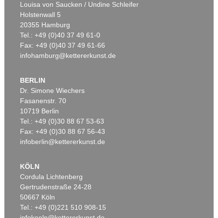
Louisa von Saucken / Undine Schleifer
Holstenwall 5
20355 Hamburg
Tel.: +49 (0)40 37 49 61-0
Fax: +49 (0)40 37 49 61-66
infohamburg@kettererkunst.de
BERLIN
Dr. Simone Wiechers
Fasanenstr. 70
Auktion 422 - Lot 40
10719 Berlin
FRIEDRICH VOLTZ
Rinder am Seeufer
, 1882
Tel.: +49 (0)30 88 67 53-63
Ergebnis:
€ 7.250
Fax: +49 (0)30 88 67 56-43
infoberlin@kettererkunst.de
KÖLN
Cordula Lichtenberg
Gertrudenstraße 24-28
50667 Köln
Tel.: +49 (0)221 510 908-15
infokoeln@kettererkunst.de