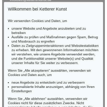
Willkommen bei Ketterer Kunst
Auktion 293 - Lot 1
BADEN-WÜRTTEMBERG
J. VOLTZ
HESSEN
Hirte mit Kühen und Ziegen
, 1840
Wir verwenden Cookies und Daten, um
Ergebnis:
€ 7.020
RHEINLAND-PFALZ
Miriam Heß
unsere Website und Angebote anzubieten und zu
Tel.: +49 (0)62 21 58 80-038
betreiben
Fax: +49 (0)62 21 58 80-595
Ausfälle zu prüfen und Maßnahmen gegen Spam, Betrug
und Missbrauch zu ergreifen
infoheidelberg@kettererkunst.de
Daten zu Zielgruppeninteraktionen und Websitestatistiken
zu erheben. Mit den gewonnenen Informationen möchten
NORDDEUTSCHLAND
wir verstehen, wie unsere Angebote verwendet werden,
und die Funktionalität unserer Website(s) und Qualität
Nico Kassel, M.A.
unserer Inhalte für Sie weiter zu verbessern.
Tel.: +49 (0)89 55244-164
Mobil: +49 (0)171 8618661
Wenn Sie „Alle akzeptieren“ auswählen, verwenden wir
n.kassel@kettererkunst.de
Cookies und Daten auch, um
Auktion 417 - Lot 339
FRIEDRICH VOLTZ
neue Angebote zu entwickeln und zu verbessern
Mittagsrast des Viehhirten am Seeufer
, 1870
personalisierte Inhalte anzuzeigen, abhängig von Ihren
Ergebnis:
€ 6.875
Keine Auktion mehr verpassen!
Einstellungen
Wir informieren Sie rechtzeitig.
Wenn Sie „Alle ablehnen“ auswählen, verwenden wir
Cookies nicht für diese zusätzlichen Zwecke. Nicht