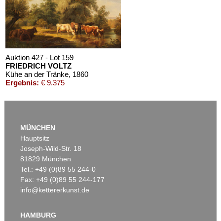
Auktion 427 - Lot 159
FRIEDRICH VOLTZ
Kühe an der Tränke
, 1860
Ergebnis:
€ 9.375
MÜNCHEN
Hauptsitz
Joseph-Wild-Str. 18
81829 München
Tel.: +49 (0)89 55 244-0
Fax: +49 (0)89 55 244-177
info@kettererkunst.de
Auktion 422 - Lot 22
FRIEDRICH VOLTZ
Rinderherde an der Tränke
, 1870
HAMBURG
Ergebnis:
€ 8.000