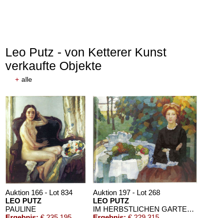
Leo Putz - von Ketterer Kunst
verkaufte Objekte
+
alle
Auktion 166 - Lot 834
Auktion 197 - Lot 268
LEO PUTZ
LEO PUTZ
PAULINE
IM HERBSTLICHEN GARTENFRAU PUTZ
Ergebnis:
€ 235.195
Ergebnis:
€ 229.315