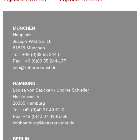
MÜNCHEN
Hauptsitz
Joseph-Wild-Str. 18
81829 München
Tel.: +49 (0)89 55 244-0
Fax: +49 (0)89 55 244-177
info@kettererkunst.de
Auktion 172 - Lot 1041
LEO PUTZ
GARTENTISCHSTILLEBEN 1908
HAMBURG
Ergebnis:
€ 188.155
Louisa von Saucken / Undine Schleifer
Holstenwall 5
20355 Hamburg
Tel.: +49 (0)40 37 49 61-0
Fax: +49 (0)40 37 49 61-66
infohamburg@kettererkunst.de
BERLIN