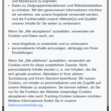
und Missbrauch zu ergreifen
infoheidelberg@kettererkunst.de
Daten zu Zielgruppeninteraktionen und Websitestatistiken
zu erheben. Mit den gewonnenen Informationen möchten
NORDDEUTSCHLAND
wir verstehen, wie unsere Angebote verwendet werden,
und die Funktionalität unserer Website(s) und Qualität
Nico Kassel, M.A.
unserer Inhalte für Sie weiter zu verbessern.
Tel.: +49 (0)89 55244-164
Mobil: +49 (0)171 8618661
Wenn Sie „Alle akzeptieren“ auswählen, verwenden wir
n.kassel@kettererkunst.de
Cookies und Daten auch, um
Auktion 345 - Lot 120
Auktion 406 - Lot 18
LEO PUTZ
LEO PUTZ
neue Angebote zu entwickeln und zu verbessern
Porträt Veronika Kirmair im Schleissheimer Garten
, 1903
In der Badewanne II
, 1911
personalisierte Inhalte anzuzeigen, abhängig von Ihren
Ergebnis:
€ 84.000
Ergebnis:
€ 79.300
Keine Auktion mehr verpassen!
Einstellungen
Wir informieren Sie rechtzeitig.
Wenn Sie „Alle ablehnen“ auswählen, verwenden wir
Cookies nicht für diese zusätzlichen Zwecke. Nicht
personalisierte Inhalte werden u. a. von Inhalten, die Sie
sich gerade ansehen, Aktivitäten in Ihrer aktiven
Suchsitzung und Ihrem Standort beeinflusst. Wir nutzen
Jetzt zum Newsletter anmelden >
Cookies, um Inhalte zu personalisieren und die Zugriffe auf
unsere Website zu analysieren. Sie können wählen, ob Sie
nur für die Funktion der Website notwendige Cookies
akzeptieren oder auch Tracking-Cookies zulassen möchten.
Weitere Informationen finden Sie in unserer
Datenschutzerklärung
.
Auktion 360 - Lot 104
Auktion 261 - Lot 27
LEO PUTZ
LEO PUTZ