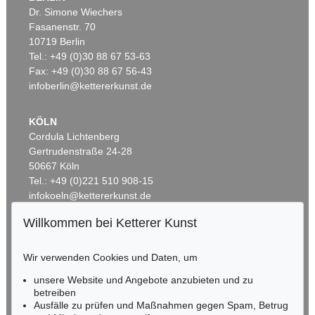
Dr. Simone Wiechers
Fasanenstr. 70
Auktion 514 - Lot 239
Auktion 300 - Lot 307
10719 Berlin
LEO PUTZ
LEO PUTZ
Tel.: +49 (0)30 88 67 53-63
Ein Sommertag
, 1925
Damenbildnis
, 1922
Ergebnis:
€ 187.500
Ergebnis:
€ 187.200
Fax: +49 (0)30 88 67 56-43
infoberlin@kettererkunst.de
KÖLN
Cordula Lichtenberg
Gertrudenstraße 24-28
50667 Köln
Tel.: +49 (0)221 510 908-15
infokoeln@kettererkunst.de
Willkommen bei Ketterer Kunst
Auktion 380 - Lot 2
Auktion 269 - Lot 22
BADEN-WÜRTTEMBERG
LEO PUTZ
LEO PUTZ
HESSEN
Spiegelbild
, 1908
Auf dem Kahn
, 1912
Wir verwenden Cookies und Daten, um
RHEINLAND-PFALZ
Ergebnis:
€ 97.600
Ergebnis:
€ 94.300
Miriam Heß
unsere Website und Angebote anzubieten und zu
Tel.: +49 (0)62 21 58 80-038
betreiben
Fax: +49 (0)62 21 58 80-595
Ausfälle zu prüfen und Maßnahmen gegen Spam, Betrug