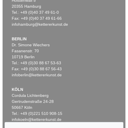
Holstenwall 5
20355 Hamburg
Tel.: +49 (0)40 37 49 61-0
Fax: +49 (0)40 37 49 61-66
infohamburg@kettererkunst.de
BERLIN
Dr. Simone Wiechers
Fasanenstr. 70
Auktion 414 - Lot 23
Auktion 296 - Lot 245
10719 Berlin
CONRAD GESNER
CONRAD GESNER
Tel.: +49 (0)30 88 67 53-63
Vogel-, Thier-, Fisch- und Schlangenbuch, 1575-89.
, 1575
Thierbuch/Vogelbuch/Fischbuch
, 1563
Ergebnis:
€ 17.400
Ergebnis:
€ 13.090
Fax: +49 (0)30 88 67 56-43
infoberlin@kettererkunst.de
KÖLN
Cordula Lichtenberg
Gertrudenstraße 24-28
50667 Köln
Tel.: +49 (0)221 510 908-15
infokoeln@kettererkunst.de