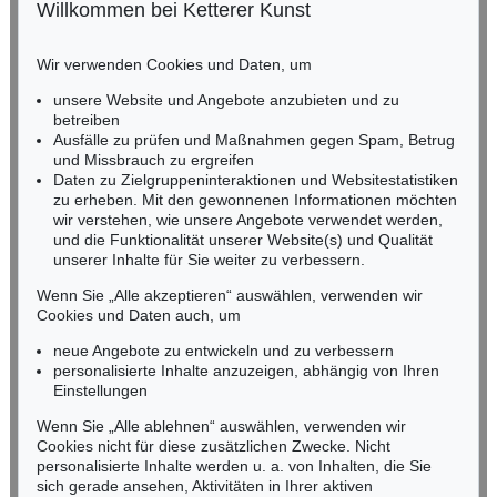
Willkommen bei Ketterer Kunst
Auktion 445 - Lot 484
BADEN-WÜRTTEMBERG
CONRAD GESNER
HESSEN
Vogelbuch - Fischbuch. 2 in 1 Bd.
, 1582
Wir verwenden Cookies und Daten, um
RHEINLAND-PFALZ
Ergebnis:
€ 9.600
Miriam Heß
unsere Website und Angebote anzubieten und zu
Tel.: +49 (0)62 21 58 80-038
betreiben
Fax: +49 (0)62 21 58 80-595
Ausfälle zu prüfen und Maßnahmen gegen Spam, Betrug
und Missbrauch zu ergreifen
infoheidelberg@kettererkunst.de
Daten zu Zielgruppeninteraktionen und Websitestatistiken
zu erheben. Mit den gewonnenen Informationen möchten
NORDDEUTSCHLAND
wir verstehen, wie unsere Angebote verwendet werden,
und die Funktionalität unserer Website(s) und Qualität
Nico Kassel, M.A.
unserer Inhalte für Sie weiter zu verbessern.
Tel.: +49 (0)89 55244-164
Mobil: +49 (0)171 8618661
Wenn Sie „Alle akzeptieren“ auswählen, verwenden wir
n.kassel@kettererkunst.de
Cookies und Daten auch, um
Auktion 491 - Lot 120
CONRAD GESNER
neue Angebote zu entwickeln und zu verbessern
Tierbuch, Vogelbuch, Fischbuch. 3 Tle. in 1 Band
, 1563
personalisierte Inhalte anzuzeigen, abhängig von Ihren
Ergebnis:
€ 8.750
Keine Auktion mehr verpassen!
Einstellungen
Wir informieren Sie rechtzeitig.
Wenn Sie „Alle ablehnen“ auswählen, verwenden wir
Cookies nicht für diese zusätzlichen Zwecke. Nicht
personalisierte Inhalte werden u. a. von Inhalten, die Sie
sich gerade ansehen, Aktivitäten in Ihrer aktiven