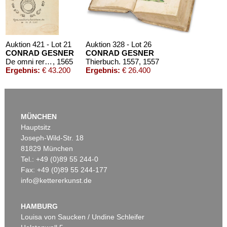
Auktion 421 - Lot 21
Auktion 328 - Lot 26
CONRAD GESNER
CONRAD GESNER
De omni rerum fossilium genere. 1565.
, 1565
Thierbuch. 1557
, 1557
Ergebnis:
€ 43.200
Ergebnis:
€ 26.400
MÜNCHEN
Hauptsitz
Joseph-Wild-Str. 18
81829 München
Tel.: +49 (0)89 55 244-0
Fax: +49 (0)89 55 244-177
info@kettererkunst.de
Auktion 405 - Lot 42
Auktion 434 - Lot 32
CONRAD GESNER
CONRAD GESNER
Thierbuch. 3 Teile in 1 Bd. 1563.
, 1563
Vogel-, Thier-, Fisch- und Schlangenbuch
, 1575
HAMBURG
Ergebnis:
€ 25.200
Ergebnis:
€ 18.000
Louisa von Saucken / Undine Schleifer