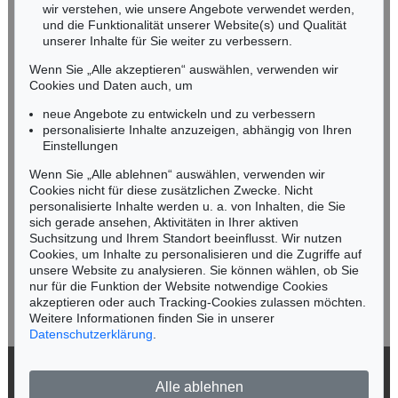
wir verstehen, wie unsere Angebote verwendet werden,
NORDDEUTSCHLAND
und die Funktionalität unserer Website(s) und Qualität
Nico Kassel, M.A.
unserer Inhalte für Sie weiter zu verbessern.
Tel.: +49 (0)89 55244-164
Wenn Sie „Alle akzeptieren“ auswählen, verwenden wir
Mobil: +49 (0)171 8618661
Cookies und Daten auch, um
n.kassel@kettererkunst.de
neue Angebote zu entwickeln und zu verbessern
personalisierte Inhalte anzuzeigen, abhängig von Ihren
Einstellungen
Keine Auktion mehr verpassen!
Wenn Sie „Alle ablehnen“ auswählen, verwenden wir
Wir informieren Sie rechtzeitig.
Cookies nicht für diese zusätzlichen Zwecke. Nicht
personalisierte Inhalte werden u. a. von Inhalten, die Sie
sich gerade ansehen, Aktivitäten in Ihrer aktiven
Suchsitzung und Ihrem Standort beeinflusst. Wir nutzen
Cookies, um Inhalte zu personalisieren und die Zugriffe auf
Jetzt zum Newsletter anmelden >
unsere Website zu analysieren. Sie können wählen, ob Sie
nur für die Funktion der Website notwendige Cookies
akzeptieren oder auch Tracking-Cookies zulassen möchten.
Weitere Informationen finden Sie in unserer
Datenschutzerklärung
.
© 2026 Ketterer Kunst GmbH & Co. KG
Alle ablehnen