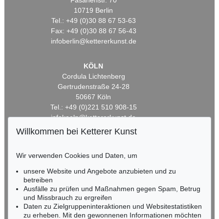
Fasanenstr. 70
10719 Berlin
Tel.: +49 (0)30 88 67 53-63
Fax: +49 (0)30 88 67 56-43
infoberlin@kettererkunst.de
KÖLN
Cordula Lichtenberg
Gertrudenstraße 24-28
50667 Köln
Tel.: +49 (0)221 510 908-15
infokoeln@kettererkunst.de
Willkommen bei Ketterer Kunst
BADEN-WÜRTTEMBERG
HESSEN
Wir verwenden Cookies und Daten, um
RHEINLAND-PFALZ
unsere Website und Angebote anzubieten und zu
Miriam Heß
betreiben
Tel.: +49 (0)62 21 58 80-038
Ausfälle zu prüfen und Maßnahmen gegen Spam, Betrug
Fax: +49 (0)62 21 58 80-595
und Missbrauch zu ergreifen
infoheidelberg@kettererkunst.de
Daten zu Zielgruppeninteraktionen und Websitestatistiken
zu erheben. Mit den gewonnenen Informationen möchten