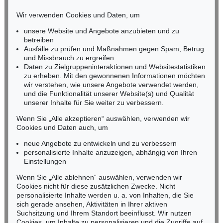
GUSTAV KLIMT
GUSTAV KLIMT
HESSEN
Das Werk
, 1914
Sitzender Halbakt von vorn, um 1910
Wir verwenden Cookies und Daten, um
Ergebnis:
€ 65.000
Ergebnis:
€ 59.800
RHEINLAND-PFALZ
Miriam Heß
unsere Website und Angebote anzubieten und zu
Tel.: +49 (0)62 21 58 80-038
betreiben
Fax: +49 (0)62 21 58 80-595
Ausfälle zu prüfen und Maßnahmen gegen Spam, Betrug
und Missbrauch zu ergreifen
infoheidelberg@kettererkunst.de
Daten zu Zielgruppeninteraktionen und Websitestatistiken
zu erheben. Mit den gewonnenen Informationen möchten
NORDDEUTSCHLAND
wir verstehen, wie unsere Angebote verwendet werden,
und die Funktionalität unserer Website(s) und Qualität
Nico Kassel, M.A.
unserer Inhalte für Sie weiter zu verbessern.
Tel.: +49 (0)89 55244-164
Mobil: +49 (0)171 8618661
Wenn Sie „Alle akzeptieren“ auswählen, verwenden wir
n.kassel@kettererkunst.de
Cookies und Daten auch, um
Auktion 522 - Lot 404
Auktion 392 - Lot 16
GUSTAV KLIMT
GUSTAV KLIMT
neue Angebote zu entwickeln und zu verbessern
Im Lehnstuhl Sitzende von vorne
, 1904
Liebespaar
, 1908
personalisierte Inhalte anzuzeigen, abhängig von Ihren
Ergebnis:
€ 50.000
Ergebnis:
€ 48.800
Keine Auktion mehr verpassen!
Einstellungen
Wir informieren Sie rechtzeitig.
Wenn Sie „Alle ablehnen“ auswählen, verwenden wir
Cookies nicht für diese zusätzlichen Zwecke. Nicht
personalisierte Inhalte werden u. a. von Inhalten, die Sie
sich gerade ansehen, Aktivitäten in Ihrer aktiven
Suchsitzung und Ihrem Standort beeinflusst. Wir nutzen
Jetzt zum Newsletter anmelden >
Cookies, um Inhalte zu personalisieren und die Zugriffe auf