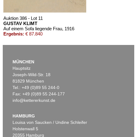
Auktion 386 - Lot 11
GUSTAV KLIMT
Auf einem Sofa liegende Frau
, 1916
Ergebnis:
€ 87.840
MÜNCHEN
Hauptsitz
Joseph-Wild-Str. 18
81829 München
Tel.: +49 (0)89 55 244-0
Fax: +49 (0)89 55 244-177
info@kettererkunst.de
Auktion 392 - Lot 23
Auktion 563 - Lot 210
GUSTAV KLIMT
GUSTAV KLIMT
Brustbild eines Mädchens im Profil nach rechts - Kniestück im Profil nach rechts
, 1916
Mit gesenktem Blick
, 1916
HAMBURG
Ergebnis:
€ 79.300
Ergebnis:
€ 76.200
Louisa von Saucken / Undine Schleifer
Holstenwall 5
20355 Hamburg