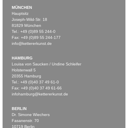
MÜNCHEN
Hauptsitz
Joseph-Wild-Str. 18
81829 München
Tel.: +49 (0)89 55 244-0
Fax: +49 (0)89 55 244-177
info@kettererkunst.de
Auktion 535 - Lot 50
Auktion 606 - Lot 37
GEORG BASELITZ
G. BASELITZ
Hofteich
, 1975
Enddesign
, 2011
HAMBURG
Ergebnis:
€ 1.045.000
Ergebnis:
€ 967.500
Louisa von Saucken / Undine Schleifer
Holstenwall 5
20355 Hamburg
Tel.: +49 (0)40 37 49 61-0
Fax: +49 (0)40 37 49 61-66
infohamburg@kettererkunst.de
BERLIN
Dr. Simone Wiechers
Fasanenstr. 70
Auktion 451 - Lot 830
Auktion 479 - Lot 854
10719 Berlin