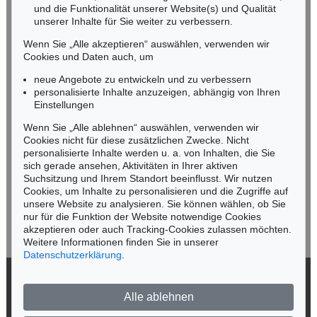
und die Funktionalität unserer Website(s) und Qualität
Nico Kassel, M.A.
unserer Inhalte für Sie weiter zu verbessern.
Tel.: +49 (0)89 55244-164
Mobil: +49 (0)171 8618661
Wenn Sie „Alle akzeptieren“ auswählen, verwenden wir
n.kassel@kettererkunst.de
Cookies und Daten auch, um
Auktion 410 - Lot 1246
Auktion 461 - Lot 867
G. BASELITZ
G. BASELITZ
neue Angebote zu entwickeln und zu verbessern
Der Abgarkopf
, 1984
Das Abgarbild
, 1984
personalisierte Inhalte anzuzeigen, abhängig von Ihren
Ergebnis:
€ 451.400
Ergebnis:
€ 425.000
Keine Auktion mehr verpassen!
Einstellungen
Wir informieren Sie rechtzeitig.
Wenn Sie „Alle ablehnen“ auswählen, verwenden wir
Cookies nicht für diese zusätzlichen Zwecke. Nicht
personalisierte Inhalte werden u. a. von Inhalten, die Sie
sich gerade ansehen, Aktivitäten in Ihrer aktiven
Suchsitzung und Ihrem Standort beeinflusst. Wir nutzen
Jetzt zum Newsletter anmelden >
Cookies, um Inhalte zu personalisieren und die Zugriffe auf
unsere Website zu analysieren. Sie können wählen, ob Sie
nur für die Funktion der Website notwendige Cookies
akzeptieren oder auch Tracking-Cookies zulassen möchten.
Weitere Informationen finden Sie in unserer
Datenschutzerklärung
.
Auktion 590 - Lot 14
Auktion 590 - Lot 8
G. BASELITZ
G. BASELITZ
Sujet point (Remix)
, 2007
Apotheke - PiN
, 2000
© 2026 Ketterer Kunst GmbH & Co. KG
Ergebnis:
€ 419.100
Ergebnis:
€ 406.400
Alle ablehnen
Datenschutz
Impressum