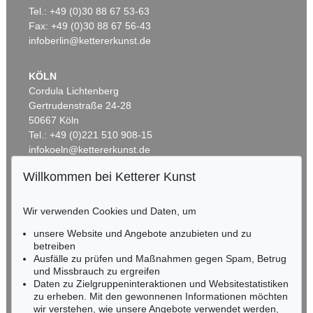
GEORG BASELITZ
G. BASELITZ
Tel.: +49 (0)30 88 67 53-63
Zwei halbe Kühe
, 1968
Mäanderlied (28.VII.91/2.VIII.91)
, 1991
Ergebnis:
€ 889.000
Ergebnis:
€ 661.000
Fax: +49 (0)30 88 67 56-43
infoberlin@kettererkunst.de
KÖLN
Cordula Lichtenberg
Gertrudenstraße 24-28
50667 Köln
Tel.: +49 (0)221 510 908-15
infokoeln@kettererkunst.de
Willkommen bei Ketterer Kunst
Auktion 550 - Lot 59
Auktion 606 - Lot 35
BADEN-WÜRTTEMBERG
GEORG BASELITZ
GEORG BASELITZ
HESSEN
Dix besucht Goya
, 2008
Adler (Künstlerbuch mit 87 Adlern)
, 1977
Wir verwenden Cookies und Daten, um
RHEINLAND-PFALZ
Ergebnis:
€ 508.000
Ergebnis:
€ 464.400
Miriam Heß
unsere Website und Angebote anzubieten und zu
Tel.: +49 (0)62 21 58 80-038
betreiben
Fax: +49 (0)62 21 58 80-595
Ausfälle zu prüfen und Maßnahmen gegen Spam, Betrug
und Missbrauch zu ergreifen
infoheidelberg@kettererkunst.de
Daten zu Zielgruppeninteraktionen und Websitestatistiken
zu erheben. Mit den gewonnenen Informationen möchten
NORDDEUTSCHLAND
wir verstehen, wie unsere Angebote verwendet werden,