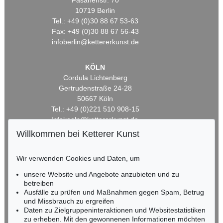
Fasanenstr. 70
10719 Berlin
Tel.: +49 (0)30 88 67 53-63
Fax: +49 (0)30 88 67 56-43
infoberlin@kettererkunst.de
KÖLN
Cordula Lichtenberg
Gertrudenstraße 24-28
50667 Köln
Tel.: +49 (0)221 510 908-15
infokoeln@kettererkunst.de
Willkommen bei Ketterer Kunst
BADEN-WÜRTTEMBERG
HESSEN
Wir verwenden Cookies und Daten, um
RHEINLAND-PFALZ
unsere Website und Angebote anzubieten und zu
Miriam Heß
betreiben
Tel.: +49 (0)62 21 58 80-038
Ausfälle zu prüfen und Maßnahmen gegen Spam, Betrug
Fax: +49 (0)62 21 58 80-595
und Missbrauch zu ergreifen
infoheidelberg@kettererkunst.de
Daten zu Zielgruppeninteraktionen und Websitestatistiken
zu erheben. Mit den gewonnenen Informationen möchten