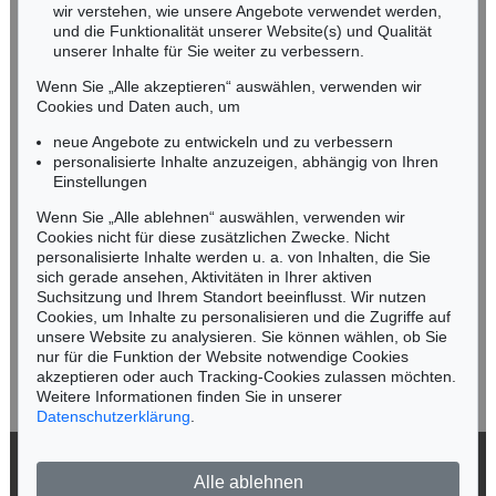
wir verstehen, wie unsere Angebote verwendet werden,
NORDDEUTSCHLAND
und die Funktionalität unserer Website(s) und Qualität
Nico Kassel, M.A.
unserer Inhalte für Sie weiter zu verbessern.
Tel.: +49 (0)89 55244-164
Wenn Sie „Alle akzeptieren“ auswählen, verwenden wir
Mobil: +49 (0)171 8618661
Cookies und Daten auch, um
n.kassel@kettererkunst.de
neue Angebote zu entwickeln und zu verbessern
personalisierte Inhalte anzuzeigen, abhängig von Ihren
Einstellungen
Keine Auktion mehr verpassen!
Wenn Sie „Alle ablehnen“ auswählen, verwenden wir
Wir informieren Sie rechtzeitig.
Cookies nicht für diese zusätzlichen Zwecke. Nicht
personalisierte Inhalte werden u. a. von Inhalten, die Sie
sich gerade ansehen, Aktivitäten in Ihrer aktiven
Suchsitzung und Ihrem Standort beeinflusst. Wir nutzen
Cookies, um Inhalte zu personalisieren und die Zugriffe auf
Jetzt zum Newsletter anmelden >
unsere Website zu analysieren. Sie können wählen, ob Sie
nur für die Funktion der Website notwendige Cookies
akzeptieren oder auch Tracking-Cookies zulassen möchten.
Weitere Informationen finden Sie in unserer
Datenschutzerklärung
.
© 2026 Ketterer Kunst GmbH & Co. KG
Alle ablehnen