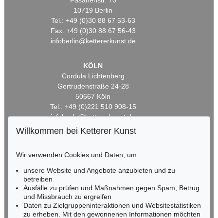
Fasanenstr. 70
10719 Berlin
Tel.: +49 (0)30 88 67 53-63
Fax: +49 (0)30 88 67 56-43
infoberlin@kettererkunst.de
KÖLN
Cordula Lichtenberg
Gertrudenstraße 24-28
50667 Köln
Tel.: +49 (0)221 510 908-15
infokoeln@kettererkunst.de
Willkommen bei Ketterer Kunst
BADEN-WÜRTTEMBERG
HESSEN
Wir verwenden Cookies und Daten, um
RHEINLAND-PFALZ
unsere Website und Angebote anzubieten und zu
Miriam Heß
betreiben
Tel.: +49 (0)62 21 58 80-038
Ausfälle zu prüfen und Maßnahmen gegen Spam, Betrug
Fax: +49 (0)62 21 58 80-595
und Missbrauch zu ergreifen
infoheidelberg@kettererkunst.de
Daten zu Zielgruppeninteraktionen und Websitestatistiken
zu erheben. Mit den gewonnenen Informationen möchten