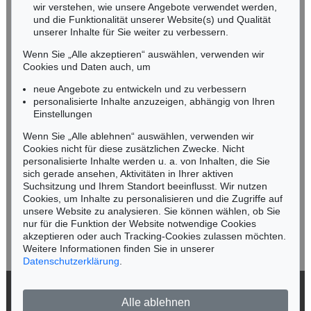
wir verstehen, wie unsere Angebote verwendet werden,
NORDDEUTSCHLAND
und die Funktionalität unserer Website(s) und Qualität
Nico Kassel, M.A.
unserer Inhalte für Sie weiter zu verbessern.
Tel.: +49 (0)89 55244-164
Wenn Sie „Alle akzeptieren“ auswählen, verwenden wir
Mobil: +49 (0)171 8618661
Cookies und Daten auch, um
n.kassel@kettererkunst.de
neue Angebote zu entwickeln und zu verbessern
personalisierte Inhalte anzuzeigen, abhängig von Ihren
Einstellungen
Keine Auktion mehr verpassen!
Wenn Sie „Alle ablehnen“ auswählen, verwenden wir
Wir informieren Sie rechtzeitig.
Cookies nicht für diese zusätzlichen Zwecke. Nicht
personalisierte Inhalte werden u. a. von Inhalten, die Sie
sich gerade ansehen, Aktivitäten in Ihrer aktiven
Suchsitzung und Ihrem Standort beeinflusst. Wir nutzen
Cookies, um Inhalte zu personalisieren und die Zugriffe auf
Jetzt zum Newsletter anmelden >
unsere Website zu analysieren. Sie können wählen, ob Sie
nur für die Funktion der Website notwendige Cookies
akzeptieren oder auch Tracking-Cookies zulassen möchten.
Weitere Informationen finden Sie in unserer
Datenschutzerklärung
.
© 2026 Ketterer Kunst GmbH & Co. KG
Alle ablehnen