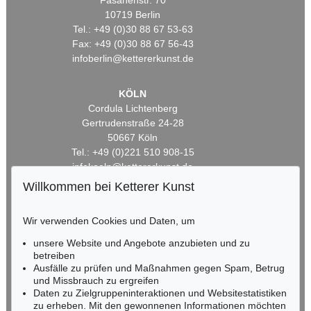
Fasanenstr. 70
10719 Berlin
Tel.: +49 (0)30 88 67 53-63
Fax: +49 (0)30 88 67 56-43
infoberlin@kettererkunst.de
KÖLN
Cordula Lichtenberg
Gertrudenstraße 24-28
50667 Köln
Tel.: +49 (0)221 510 908-15
infokoeln@kettererkunst.de
Willkommen bei Ketterer Kunst
BADEN-WÜRTTEMBERG
HESSEN
Wir verwenden Cookies und Daten, um
RHEINLAND-PFALZ
unsere Website und Angebote anzubieten und zu
Miriam Heß
betreiben
Tel.: +49 (0)62 21 58 80-038
Ausfälle zu prüfen und Maßnahmen gegen Spam, Betrug
Fax: +49 (0)62 21 58 80-595
und Missbrauch zu ergreifen
infoheidelberg@kettererkunst.de
Daten zu Zielgruppeninteraktionen und Websitestatistiken
zu erheben. Mit den gewonnenen Informationen möchten