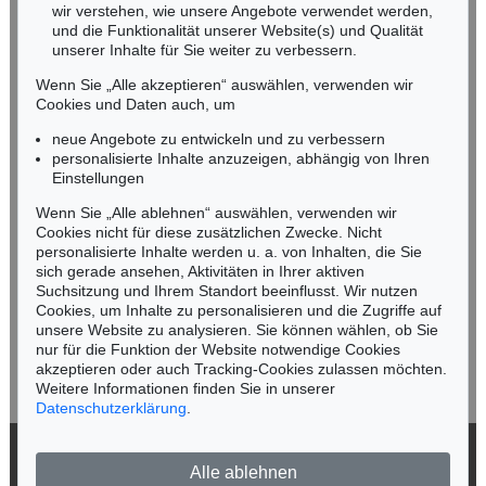
wir verstehen, wie unsere Angebote verwendet werden,
NORDDEUTSCHLAND
und die Funktionalität unserer Website(s) und Qualität
Nico Kassel, M.A.
unserer Inhalte für Sie weiter zu verbessern.
Tel.: +49 (0)89 55244-164
Wenn Sie „Alle akzeptieren“ auswählen, verwenden wir
Mobil: +49 (0)171 8618661
Cookies und Daten auch, um
n.kassel@kettererkunst.de
neue Angebote zu entwickeln und zu verbessern
personalisierte Inhalte anzuzeigen, abhängig von Ihren
Einstellungen
Keine Auktion mehr verpassen!
Wenn Sie „Alle ablehnen“ auswählen, verwenden wir
Wir informieren Sie rechtzeitig.
Cookies nicht für diese zusätzlichen Zwecke. Nicht
personalisierte Inhalte werden u. a. von Inhalten, die Sie
sich gerade ansehen, Aktivitäten in Ihrer aktiven
Suchsitzung und Ihrem Standort beeinflusst. Wir nutzen
Cookies, um Inhalte zu personalisieren und die Zugriffe auf
Jetzt zum Newsletter anmelden >
unsere Website zu analysieren. Sie können wählen, ob Sie
nur für die Funktion der Website notwendige Cookies
akzeptieren oder auch Tracking-Cookies zulassen möchten.
Weitere Informationen finden Sie in unserer
Datenschutzerklärung
.
© 2026 Ketterer Kunst GmbH & Co. KG
Alle ablehnen