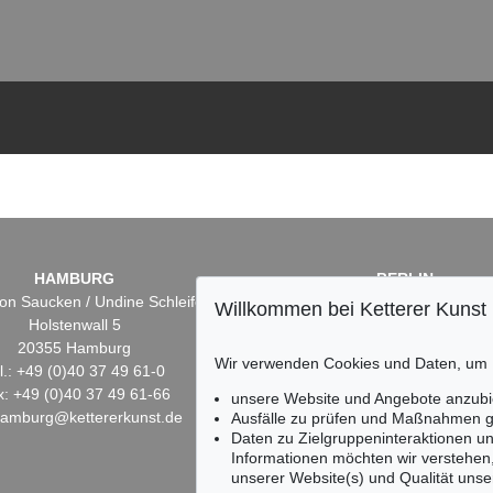
HAMBURG
BERLIN
on Saucken / Undine Schleifer
Dr. Simone Wiechers
Willkommen bei Ketterer Kunst
Holstenwall 5
Fasanenstr. 70
20355 Hamburg
10719 Berlin
Wir verwenden Cookies und Daten, um
l.: +49 (0)40 37 49 61-0
Tel.: +49 (0)30 88 67 53-6
x: +49 (0)40 37 49 61-66
Fax: +49 (0)30 88 67 56-
unsere Website und Angebote anzubi
hamburg@kettererkunst.de
infoberlin@kettererkunst.
Ausfälle zu prüfen und Maßnahmen g
Daten zu Zielgruppeninteraktionen u
Informationen möchten wir verstehen
unserer Website(s) und Qualität unser