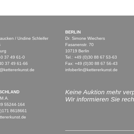
BERLIN
aucken / Undine Schleifer
Dr. Simone Wiechers
5
Fasanenstr. 70
urg
10719 Berlin
)40 37 49 61-0
Tel.: +49 (0)30 88 67 53-63
40 37 49 61-66
Fax: +49 (0)30 88 67 56-43
@kettererkunst.de
infoberlin@kettererkunst.de
Keine Auktion mehr ver
SCHLAND
 M.A.
Wir informieren Sie recht
)89 55244-164
(0)171 8618661
tererkunst.de