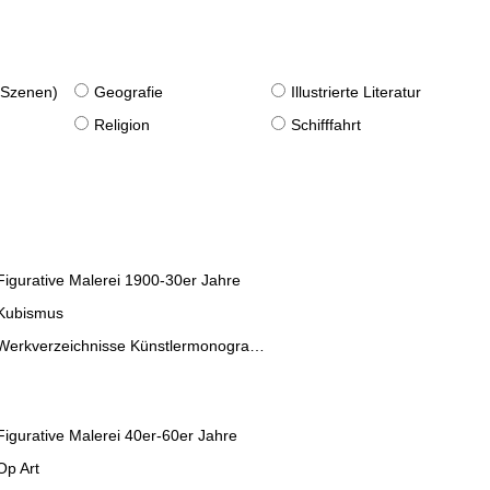
. Szenen)
Geografie
Illustrierte Literatur
Religion
Schifffahrt
Figurative Malerei 1900-30er Jahre
Kubismus
Werkverzeichnisse Künstlermonographien
Figurative Malerei 40er-60er Jahre
Op Art