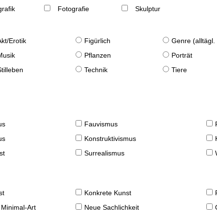
rafik
Fotografie
Skulptur
Akt/Erotik
Figürlich
Genre (alltägl
Musik
Pflanzen
Porträt
Stilleben
Technik
Tiere
us
Fauvismus
us
Konstruktivismus
st
Surrealismus
st
Konkrete Kunst
 Minimal-Art
Neue Sachlichkeit