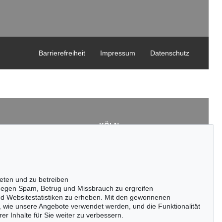
Barrierefreiheit
Impressum
Datenschutz
KÖLN
Cordula Lichtenberg
Gertrudenstraße 24-28
50667 Köln
3
Tel.: +49 (0)221 510 908-15
43
infokoeln@kettererkunst.de
eten und zu betreiben
de
egen Spam, Betrug und Missbrauch zu ergreifen
nd Websitestatistiken zu erheben. Mit den gewonnenen
, wie unsere Angebote verwendet werden, und die Funktionalität
er Inhalte für Sie weiter zu verbessern.