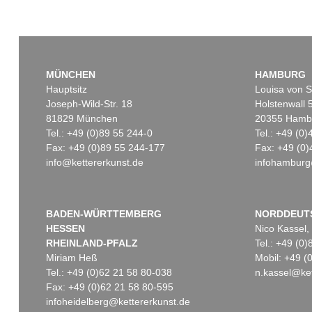
MÜNCHEN
HAMBURG
Hauptsitz
Louisa von S
Joseph-Wild-Str. 18
Holstenwall 
81829 München
20355 Hamb
Tel.: +49 (0)89 55 244-0
Tel.: +49 (0
Fax: +49 (0)89 55 244-177
Fax: +49 (0)
info@kettererkunst.de
infohamburg
BADEN-WÜRTTEMBERG
NORDDEUT
HESSEN
Nico Kassel,
RHEINLAND-PFALZ
Tel.: +49 (0
Miriam Heß
Mobil: +49 
Tel.: +49 (0)62 21 58 80-038
n.kassel@ket
Fax: +49 (0)62 21 58 80-595
infoheidelberg@kettererkunst.de