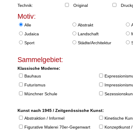
Technik:
Original
Druckg
Motiv:
Alle
Abstrakt
Judaica
Landschaft
Sport
Städte/Architektur
Sammelgebiet:
Klassische Moderne:
Bauhaus
Expressionism
Futurismus
Impressionism
Münchner Schule
Sezessionskun
Kunst nach 1945 / Zeitgenössische Kunst:
Abstraktion / Informel
Kinetische Kun
Figurative Malerei 70er-Gegenwart
Konzeptkunst /