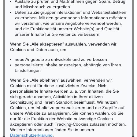
Fax: +49 (0)62 21 58 80-595
Ausfälle zu prüfen und Maßnahmen gegen Spam, Betrug
und Missbrauch zu ergreifen
infoheidelberg@kettererkunst.de
Daten zu Zielgruppeninteraktionen und Websitestatistiken
zu erheben. Mit den gewonnenen Informationen möchten
NORDDEUTSCHLAND
wir verstehen, wie unsere Angebote verwendet werden,
und die Funktionalität unserer Website(s) und Qualität
Nico Kassel, M.A.
unserer Inhalte für Sie weiter zu verbessern.
Tel.: +49 (0)89 55244-164
Mobil: +49 (0)171 8618661
Wenn Sie „Alle akzeptieren“ auswählen, verwenden wir
n.kassel@kettererkunst.de
Cookies und Daten auch, um
Auktion 561 - Lot 380
Auktion 534 - Lot 103
CHRISTO
CHRISTO
neue Angebote zu entwickeln und zu verbessern
Wrapped Statues (Sleeping Fawn) Project for the Glyptothek, Munich
, 1999
Wrapped Walk Ways (Project for J. L. Loose Park, Kansas City, Missouri)
, 1978
personalisierte Inhalte anzuzeigen, abhängig von Ihren
Ergebnis:
€ 38.100
Ergebnis:
€ 37.500
Keine Auktion mehr verpassen!
Einstellungen
Wir informieren Sie rechtzeitig.
Wenn Sie „Alle ablehnen“ auswählen, verwenden wir
Cookies nicht für diese zusätzlichen Zwecke. Nicht
personalisierte Inhalte werden u. a. von Inhalten, die Sie
sich gerade ansehen, Aktivitäten in Ihrer aktiven
Suchsitzung und Ihrem Standort beeinflusst. Wir nutzen
Jetzt zum Newsletter anmelden >
Cookies, um Inhalte zu personalisieren und die Zugriffe auf
unsere Website zu analysieren. Sie können wählen, ob Sie
nur für die Funktion der Website notwendige Cookies
akzeptieren oder auch Tracking-Cookies zulassen möchten.
Weitere Informationen finden Sie in unserer
Datenschutzerklärung
.
Auktion 429 - Lot 914
Auktion 503 - Lot 162