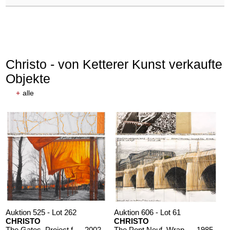
Christo - von Ketterer Kunst verkaufte
Objekte
+
alle
Auktion 525 - Lot 262
Auktion 606 - Lot 61
CHRISTO
CHRISTO
The Gates, Project for Central Park, NY (2-teilig)
, 2002
The Pont Neuf, Wrapped (Project for Paris) (2-teilig)
, 1985