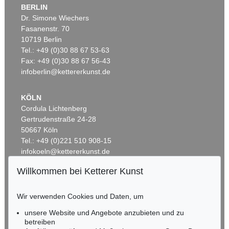
BERLIN
Dr. Simone Wiechers
Fasanenstr. 70
Auktion 496 - Lot 140
10719 Berlin
CHRISTO
Tel.: +49 (0)30 88 67 53-63
Package Teatro Nuovo Spoleto Pianta del Tetto (Project for opening night of the festival of two worlds 27 june 1968)
, 1968
Ergebnis:
€ 62.500
Fax: +49 (0)30 88 67 56-43
infoberlin@kettererkunst.de
KÖLN
Cordula Lichtenberg
Gertrudenstraße 24-28
50667 Köln
Tel.: +49 (0)221 510 908-15
infokoeln@kettererkunst.de
Willkommen bei Ketterer Kunst
Auktion 407 - Lot 292
Auktion 425 - Lot 822
BADEN-WÜRTTEMBERG
CHRISTO
CHRISTO
HESSEN
The Umbrellas. Project for Japan and Western USA
, 1986
Wrapped Magazin McCall´s
, 1962
Wir verwenden Cookies und Daten, um
RHEINLAND-PFALZ
Ergebnis:
€ 46.360
Ergebnis:
€ 43.750
Miriam Heß
unsere Website und Angebote anzubieten und zu
Tel.: +49 (0)62 21 58 80-038
betreiben