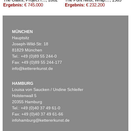
Ergebnis:
€ 745.000
Ergebnis:
€ 232.200
MÜNCHEN
Hauptsitz
Joseph-Wild-Str. 18
81829 München
Tel.: +49 (0)89 55 244-0
Fax: +49 (0)89 55 244-177
info@kettererkunst.de
Auktion 500 - Lot 203
Auktion 600 - Lot 29
CHRISTO
CHRISTO
Wrapped Reichstag (Project for der Deutsche Reichstag - Berlin), 2-teilig
, 1979
Wrapped Reichstag (Project for Berlin) (2-teilig)
, 1979
HAMBURG
Ergebnis:
€ 156.250
Ergebnis:
€ 141.900
Louisa von Saucken / Undine Schleifer
Holstenwall 5
20355 Hamburg
Tel.: +49 (0)40 37 49 61-0
Fax: +49 (0)40 37 49 61-66
infohamburg@kettererkunst.de