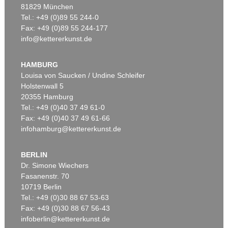
81829 München
Tel.: +49 (0)89 55 244-0
Fax: +49 (0)89 55 244-177
info@kettererkunst.de
Auktion 489 - Lot 135
Auktion 560 - Lot 34
G. GRAUBNER
G. GRAUBNER
Ohne Titel (Kissenbild)
, 1994
Ohne Titel
, 1983
HAMBURG
Ergebnis:
€ 337.500
Ergebnis:
€ 330.200
Louisa von Saucken / Undine Schleifer
Holstenwall 5
20355 Hamburg
Tel.: +49 (0)40 37 49 61-0
Fax: +49 (0)40 37 49 61-66
infohamburg@kettererkunst.de
BERLIN
Dr. Simone Wiechers
Fasanenstr. 70
Auktion 429 - Lot 943
Auktion 550 - Lot 6
10719 Berlin
G. GRAUBNER
G. GRAUBNER
Tel.: +49 (0)30 88 67 53-63
Camelionid
, 1999
Ohne Titel
, 1992
Ergebnis:
€ 312.500
Ergebnis:
€ 266.700
Fax: +49 (0)30 88 67 56-43
infoberlin@kettererkunst.de