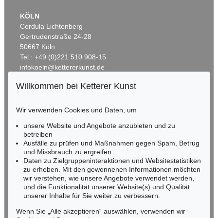
KÖLN
Cordula Lichtenberg
Gertrudenstraße 24-28
50667 Köln
Tel.: +49 (0)221 510 908-15
infokoeln@kettererkunst.de
Willkommen bei Ketterer Kunst
Auktion 429 - Lot 966
Auktion 496 - Lot 107
BADEN-WÜRTTEMBERG
G. GRAUBNER
G. GRAUBNER
HESSEN
Farbraumkörper
, 1998
Ohne Titel (Farbraumkörper)
, 1996
Wir verwenden Cookies und Daten, um
RHEINLAND-PFALZ
Ergebnis:
€ 212.500
Ergebnis:
€ 200.000
Miriam Heß
unsere Website und Angebote anzubieten und zu
Tel.: +49 (0)62 21 58 80-038
betreiben
Fax: +49 (0)62 21 58 80-595
Ausfälle zu prüfen und Maßnahmen gegen Spam, Betrug
und Missbrauch zu ergreifen
infoheidelberg@kettererkunst.de
Daten zu Zielgruppeninteraktionen und Websitestatistiken
zu erheben. Mit den gewonnenen Informationen möchten
NORDDEUTSCHLAND
wir verstehen, wie unsere Angebote verwendet werden,
und die Funktionalität unserer Website(s) und Qualität
Nico Kassel, M.A.
unserer Inhalte für Sie weiter zu verbessern.
Tel.: +49 (0)89 55244-164
Mobil: +49 (0)171 8618661
Wenn Sie „Alle akzeptieren“ auswählen, verwenden wir