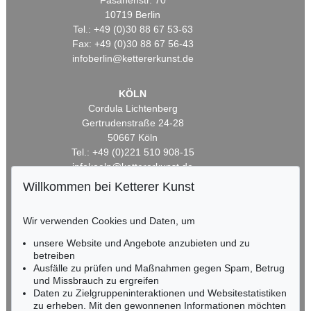
Fasanenstr. 70
10719 Berlin
Tel.: +49 (0)30 88 67 53-63
Fax: +49 (0)30 88 67 56-43
infoberlin@kettererkunst.de
KÖLN
Cordula Lichtenberg
Gertrudenstraße 24-28
50667 Köln
Tel.: +49 (0)221 510 908-15
infokoeln@kettererkunst.de
Willkommen bei Ketterer Kunst
BADEN-WÜRTTEMBERG
HESSEN
Wir verwenden Cookies und Daten, um
RHEINLAND-PFALZ
unsere Website und Angebote anzubieten und zu
Miriam Heß
betreiben
Tel.: +49 (0)62 21 58 80-038
Ausfälle zu prüfen und Maßnahmen gegen Spam, Betrug
Fax: +49 (0)62 21 58 80-595
und Missbrauch zu ergreifen
infoheidelberg@kettererkunst.de
Daten zu Zielgruppeninteraktionen und Websitestatistiken
zu erheben. Mit den gewonnenen Informationen möchten