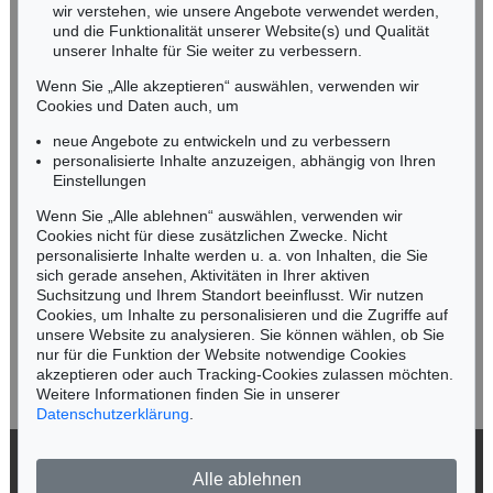
wir verstehen, wie unsere Angebote verwendet werden,
NORDDEUTSCHLAND
und die Funktionalität unserer Website(s) und Qualität
Nico Kassel, M.A.
unserer Inhalte für Sie weiter zu verbessern.
Tel.: +49 (0)89 55244-164
Wenn Sie „Alle akzeptieren“ auswählen, verwenden wir
Mobil: +49 (0)171 8618661
Cookies und Daten auch, um
n.kassel@kettererkunst.de
neue Angebote zu entwickeln und zu verbessern
personalisierte Inhalte anzuzeigen, abhängig von Ihren
Einstellungen
Keine Auktion mehr verpassen!
Wenn Sie „Alle ablehnen“ auswählen, verwenden wir
Wir informieren Sie rechtzeitig.
Cookies nicht für diese zusätzlichen Zwecke. Nicht
personalisierte Inhalte werden u. a. von Inhalten, die Sie
sich gerade ansehen, Aktivitäten in Ihrer aktiven
Suchsitzung und Ihrem Standort beeinflusst. Wir nutzen
Cookies, um Inhalte zu personalisieren und die Zugriffe auf
Jetzt zum Newsletter anmelden >
unsere Website zu analysieren. Sie können wählen, ob Sie
nur für die Funktion der Website notwendige Cookies
akzeptieren oder auch Tracking-Cookies zulassen möchten.
Weitere Informationen finden Sie in unserer
Datenschutzerklärung
.
© 2026 Ketterer Kunst GmbH & Co. KG
Alle ablehnen