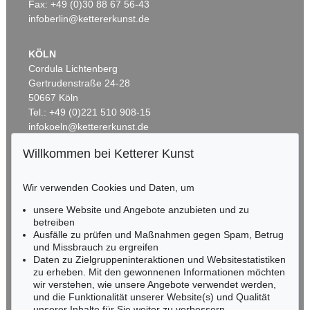
Ergebnis:
€ 300.000
Ergebnis:
€ 162.500
Fax: +49 (0)30 88 67 56-43
infoberlin@kettererkunst.de
KÖLN
Cordula Lichtenberg
Gertrudenstraße 24-28
50667 Köln
Tel.: +49 (0)221 510 908-15
infokoeln@kettererkunst.de
Willkommen bei Ketterer Kunst
Auktion 538 - Lot 643
BADEN-WÜRTTEMBERG
F. STUCK
HESSEN
Franz und Mary Stuck – Künstlerfest
, 1898
Wir verwenden Cookies und Daten, um
Ergebnis:
€ 139.700
RHEINLAND-PFALZ
Miriam Heß
unsere Website und Angebote anzubieten und zu
Tel.: +49 (0)62 21 58 80-038
betreiben
Fax: +49 (0)62 21 58 80-595
Ausfälle zu prüfen und Maßnahmen gegen Spam, Betrug
und Missbrauch zu ergreifen
infoheidelberg@kettererkunst.de
Daten zu Zielgruppeninteraktionen und Websitestatistiken
zu erheben. Mit den gewonnenen Informationen möchten
NORDDEUTSCHLAND
wir verstehen, wie unsere Angebote verwendet werden,
und die Funktionalität unserer Website(s) und Qualität
Nico Kassel, M.A.
unserer Inhalte für Sie weiter zu verbessern.