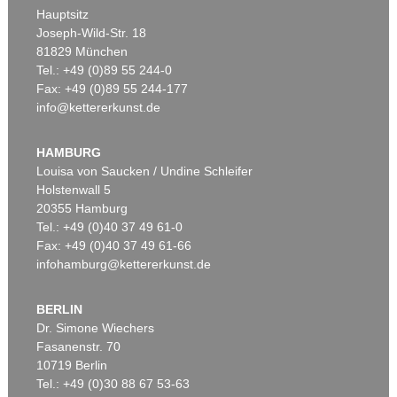
Hauptsitz
Joseph-Wild-Str. 18
81829 München
Tel.: +49 (0)89 55 244-0
Fax: +49 (0)89 55 244-177
info@kettererkunst.de
Auktion 446 - Lot 20
Auktion 590 - Lot 5
F. STUCK
FRANZ VON STUCK
Susanna im Bade
, 1913
Urteil des Paris
, 1922
HAMBURG
Ergebnis:
€ 375.000
Ergebnis:
€ 304.800
Louisa von Saucken / Undine Schleifer
Holstenwall 5
20355 Hamburg
Tel.: +49 (0)40 37 49 61-0
Fax: +49 (0)40 37 49 61-66
infohamburg@kettererkunst.de
BERLIN
Dr. Simone Wiechers
Fasanenstr. 70
Auktion 431 - Lot 92
Auktion 498 - Lot 555
10719 Berlin
F. STUCK
FRANZ VON STUCK
Frühling
, 1900
Porträt Gemma Bierbaum
, 1902
Tel.: +49 (0)30 88 67 53-63