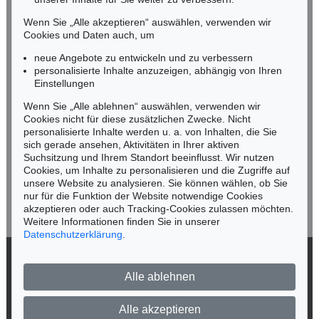
Tel.: +49 (0)89 55244-164
Mobil: +49 (0)171 8618661
Wenn Sie „Alle akzeptieren“ auswählen, verwenden wir
n.kassel@kettererkunst.de
Cookies und Daten auch, um
Auktion 523 - Lot 361
FRANZ VON STUCK
neue Angebote zu entwickeln und zu verbessern
Meerweibchen
, 1891
personalisierte Inhalte anzuzeigen, abhängig von Ihren
Ergebnis:
€ 137.500
Keine Auktion mehr verpassen!
Einstellungen
Wir informieren Sie rechtzeitig.
Wenn Sie „Alle ablehnen“ auswählen, verwenden wir
Cookies nicht für diese zusätzlichen Zwecke. Nicht
personalisierte Inhalte werden u. a. von Inhalten, die Sie
sich gerade ansehen, Aktivitäten in Ihrer aktiven
Suchsitzung und Ihrem Standort beeinflusst. Wir nutzen
Jetzt zum Newsletter anmelden >
Cookies, um Inhalte zu personalisieren und die Zugriffe auf
unsere Website zu analysieren. Sie können wählen, ob Sie
nur für die Funktion der Website notwendige Cookies
akzeptieren oder auch Tracking-Cookies zulassen möchten.
Weitere Informationen finden Sie in unserer
Auktion 446 - Lot 19
Auktion 555 - Lot 356
Datenschutzerklärung
.
F. STUCK
FRANZ VON STUCK
Aschenbrödel
, 1899
Der Engel des Gerichts
, 1922
© 2026 Ketterer Kunst GmbH & Co. KG
Ergebnis:
€ 131.250
Ergebnis:
€ 127.000
Alle ablehnen
Datenschutz
Impressum
Barrierefreiheit
Alle akzeptieren