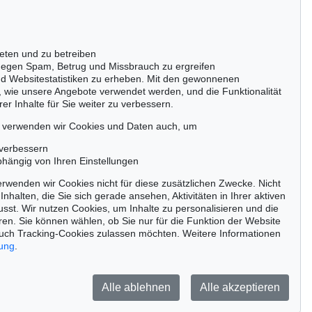
Gertrudenstraße 24-28
50667 Köln
Tel.: +49 (0)221 510 908-15
infokoeln@kettererkunst.de
eten und zu betreiben
03 - Lot 34
egen Spam, Betrug und Missbrauch zu ergreifen
O
nd Websitestatistiken zu erheben. Mit den gewonnenen
Wrapped Bridge (Pont Alexandre III)
, 1973
, wie unsere Angebote verwendet werden, und die Funktionalität
:
€ 29.480
er Inhalte für Sie weiter zu verbessern.
passen!
zeitig.
, verwenden wir Cookies und Daten auch, um
 verbessern
bhängig von Ihren Einstellungen
rwenden wir Cookies nicht für diese zusätzlichen Zwecke. Nicht
Jetzt zum Newsletter anmelden >
Inhalten, die Sie sich gerade ansehen, Aktivitäten in Ihrer aktiven
sst. Wir nutzen Cookies, um Inhalte zu personalisieren und die
ren. Sie können wählen, ob Sie nur für die Funktion der Website
uch Tracking-Cookies zulassen möchten. Weitere Informationen
rung
.
Barrierefreiheit
Impressum
Datenschutz
Alle ablehnen
Alle akzeptieren