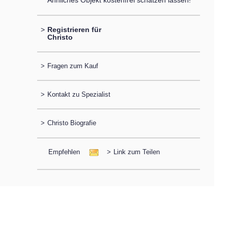
Ähnliches Objekt kostenfrei schätzen lassen!
>
Registrieren für
Christo
>
Fragen zum Kauf
>
Kontakt zu Spezialist
>
Christo Biografie
Empfehlen
>
Link zum Teilen