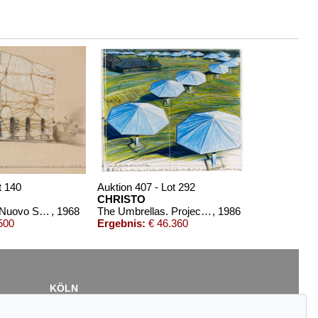
t 140
Auktion 407 - Lot 292
CHRISTO
Package Teatro Nuovo Spoleto Pianta del Tetto (Project for opening night of the festival of two worlds 27 june 1968)
, 1968
The Umbrellas. Project for Japan and Western USA
, 1986
500
Ergebnis:
€ 46.360
KÖLN
Cordula Lichtenberg