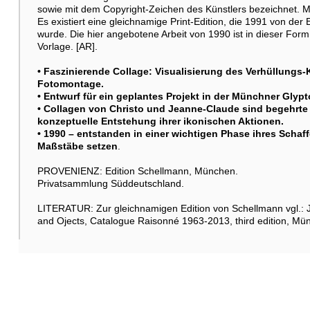
sowie mit dem Copyright-Zeichen des Künstlers bezeichnet. Mi
Es existiert eine gleichnamige Print-Edition, die 1991 von d
wurde. Die hier angebotene Arbeit von 1990 ist in dieser Form 
Vorlage. [AR].
• Faszinierende Collage: Visualisierung des Verhüllungs
Fotomontage.
• Entwurf für ein geplantes Projekt in der Münchner Glypt
• Collagen von
Christo
und Jeanne-Claude sind begehrte 
konzeptuelle Entstehung ihrer ikonischen Aktionen.
• 1990 – entstanden in einer wichtigen Phase ihres Schaff
Maßstäbe setzen
.
PROVENIENZ: Edition Schellmann, München.
Privatsammlung Süddeutschland.
LITERATUR: Zur gleichnamigen Edition von Schellmann vgl.:
and Ojects, Catalogue Raisonné 1963-2013, third edition, Mü