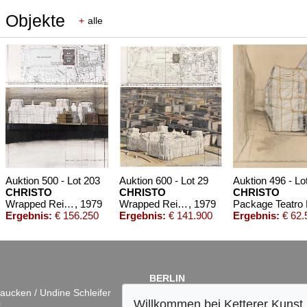
e Objekte
+
alle
Auktion 500 - Lot 203
Auktion 600 - Lot 29
Auktion 496 - Lo
CHRISTO
CHRISTO
CHRISTO
Wrapped Reichstag (Project for der Deutsche Reichstag - Berlin), 2-teilig
, 1979
Wrapped Reichstag (Project for Berlin) (2-teilig)
, 1979
Ergebnis:
€ 156.250
Ergebnis:
€ 141.900
Ergebnis:
€ 62.
BERLIN
aucken / Undine Schleifer
Dr. Simone Wiechers
Willkommen bei Ketterer Kunst