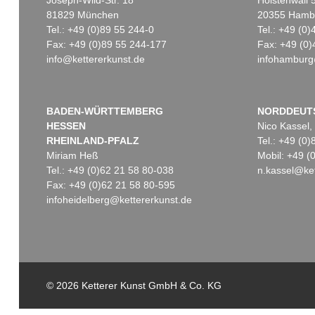
Joseph-Wild-Str. 18
Holstenwall 
81829 München
20355 Hamb
Tel.: +49 (0)89 55 244-0
Tel.: +49 (0
Fax: +49 (0)89 55 244-177
Fax: +49 (0)
info@kettererkunst.de
infohamburg
Auktion 425 - Lot 822
Auktion 561 - Lot 380
Auktion 534 -
CHRISTO
CHRISTO
CHRISTO
Wrapped Magazin McCall´s
, 1962
Wrapped Statues (Sleeping Fawn) Project for the Glyptothek, Munich
, 1999
Wrapped Walk Ways (Project for J. L. Loose Park, Kansas City, Miss
Ergebnis:
€ 43.750
Ergebnis:
€ 38.100
Ergebnis:
€ 
BADEN-WÜRTTEMBERG
NORDDEUT
HESSEN
Nico Kassel,
RHEINLAND-PFALZ
Tel.: +49 (0
Miriam Heß
Mobil: +49 
Tel.: +49 (0)62 21 58 80-038
n.kassel@ket
Fax: +49 (0)62 21 58 80-595
infoheidelberg@kettererkunst.de
© 2026 Ketterer Kunst GmbH & Co. KG