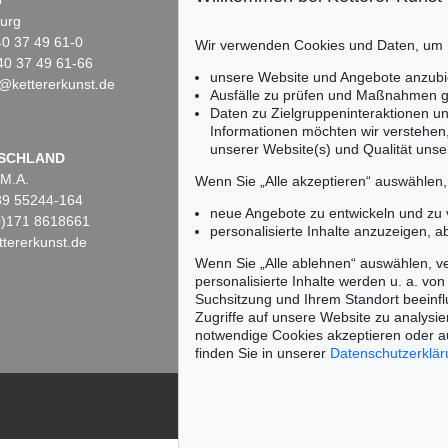
5
Fasanenstr. 70
urg
10719 Berlin
)40 37 49 61-0
Tel.: +49 (0)30 88 67 53-63
Wir verwenden Cookies und Daten, um
40 37 49 61-66
Fax: +49 (0)30 88 67 56-43
unsere Website und Angebote anzubi
@kettererkunst.de
infoberlin@kettererkunst.de
 Lot 103
Auktion 429 - Lot 914
Auktion 503 - Lot 162
Auktion 6
Ausfälle zu prüfen und Maßnahmen g
CHRISTO
CHRISTO
CHRIST
Daten zu Zielgruppeninteraktionen u
ouri)
, 1978
Corridor Store Front, Project
, 1966
Floating Piers
, 2016
Informationen möchten wir verstehen
37.500
Ergebnis:
€ 37.500
Ergebnis:
€ 30.000
Ergebnis
unserer Website(s) und Qualität unser
Keine Auktion mehr ver
SCHLAND
 M.A.
Wir informieren Sie recht
Wenn Sie „Alle akzeptieren“ auswählen
)89 55244-164
neue Angebote zu entwickeln und zu
(0)171 8618661
personalisierte Inhalte anzuzeigen, a
tererkunst.de
Wenn Sie „Alle ablehnen“ auswählen, ve
personalisierte Inhalte werden u. a. von 
Suchsitzung und Ihrem Standort beeinflu
Zugriffe auf unsere Website zu analysie
notwendige Cookies akzeptieren oder a
finden Sie in unserer
Datenschutzerklä