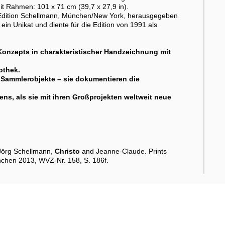
t Rahmen: 101 x 71 cm (39,7 x 27,9 in).
er Edition Schellmann, München/New York, herausgegeben
ein Unikat und diente für die Edition von 1991 als
-Konzepts in charakteristischer Handzeichnung mit
othek.
Sammlerobjekte – sie dokumentieren die
ens, als sie mit ihren Großprojekten weltweit neue
 Jörg Schellmann,
Christo
and Jeanne-Claude. Prints
nchen 2013, WVZ-Nr. 158, S. 186f.