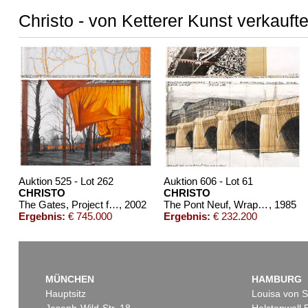
Christo - von Ketterer Kunst verkauft
Auktion 525 - Lot 262
Auktion 606 - Lot 61
CHRISTO
CHRISTO
The Gates, Project for Central Park, NY (2-teilig)
, 2002
The Pont Neuf, Wrapped (Project for Paris) (2-teilig)
, 1985
Ergebnis:
€ 745.000
Ergebnis:
€ 232.200
MÜNCHEN
HAMBURG
Hauptsitz
Louisa von S