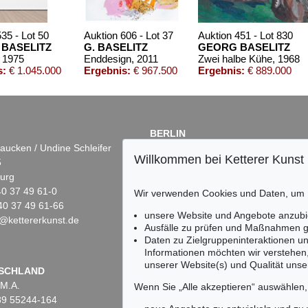
35 - Lot 50
Auktion 606 - Lot 37
Auktion 451 - Lot 830
BASELITZ
G. BASELITZ
GEORG BASELITZ
, 1975
Enddesign
, 2011
Zwei halbe Kühe
, 1968
s:
€ 1.045.000
Ergebnis:
€ 967.500
Ergebnis:
€ 889.000
BERLIN
aucken / Undine Schleifer
Dr. Simone Wiechers
Willkommen bei Ketterer Kunst
5
Fasanenstr. 70
urg
10719 Berlin
)40 37 49 61-0
Tel.: +49 (0)30 88 67 53-63
Wir verwenden Cookies und Daten, um
40 37 49 61-66
Fax: +49 (0)30 88 67 56-43
unsere Website und Angebote anzubi
@kettererkunst.de
infoberlin@kettererkunst.de
Auktion 461 - Lot 867
Auktion 590 - Lot 14
Auktion 590 - Lo
Ausfälle zu prüfen und Maßnahmen g
G. BASELITZ
G. BASELITZ
G. BASELITZ
Daten zu Zielgruppeninteraktionen u
Das Abgarbild
, 1984
Sujet point (Remix)
, 2007
Apotheke - PiN
,
Informationen möchten wir verstehen
Ergebnis:
€ 425.000
Ergebnis:
€ 419.100
Ergebnis:
€ 406
unserer Website(s) und Qualität unser
Keine Auktion mehr ver
SCHLAND
 M.A.
Wir informieren Sie recht
Wenn Sie „Alle akzeptieren“ auswählen
)89 55244-164