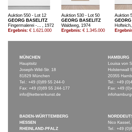
Auktion 550 - Lot 12
Auktion 530 - Lot 50
Auktion 5
GEORG BASELITZ
GEORG BASELITZ
GEORG 
Fingermalerei - Birke
, 1972
Waldweg
, 1974
Hofteich
Ergebnis:
€ 1.621.000
Ergebnis:
€ 1.345.000
Ergebni
MÜNCHEN
HAMBURG
Hauptsitz
Louisa von S
Joseph-Wild-Str. 18
Holstenwall 
81829 München
20355 Hamb
Tel.: +49 (0)89 55 244-0
Tel.: +49 (0
Fax: +49 (0)89 55 244-177
Fax: +49 (0)
info@kettererkunst.de
infohamburg
Auktion 606 - Lot 35
Auktion 410 - Lot 1246
GEORG BASELITZ
G. BASELITZ
Adler (Künstlerbuch mit 87 Adlern)
, 1977
Der Abgarkopf
, 1984
Ergebnis:
€ 464.400
Ergebnis:
€ 451.400
BADEN-WÜRTTEMBERG
NORDDEUT
HESSEN
Nico Kassel,
RHEINLAND-PFALZ
Tel.: +49 (0