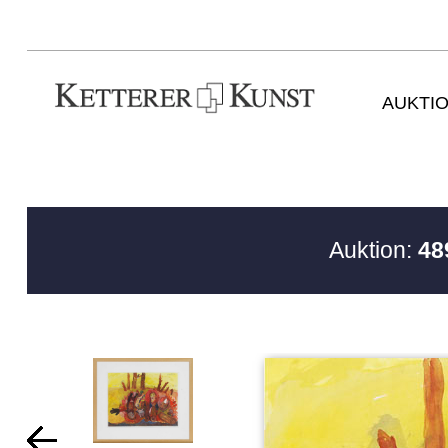
AUKTI
Auktion:
48