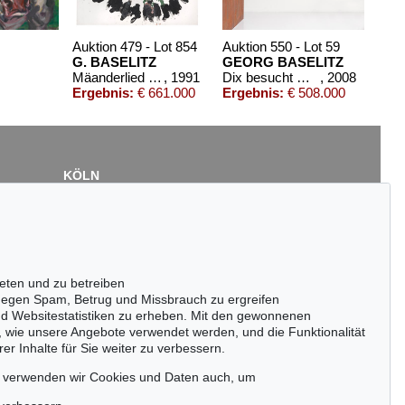
Auktion 479 - Lot 854
Auktion 550 - Lot 59
G. BASELITZ
GEORG BASELITZ
Mäanderlied (28.VII.91/2.VIII.91)
, 1991
Dix besucht Goya
, 2008
Ergebnis:
€ 661.000
Ergebnis:
€ 508.000
KÖLN
Cordula Lichtenberg
Gertrudenstraße 24-28
50667 Köln
Tel.: +49 (0)221 510 908-15
infokoeln@kettererkunst.de
eten und zu betreiben
t 8
egen Spam, Betrug und Missbrauch zu ergreifen
nd Websitestatistiken zu erheben. Mit den gewonnenen
 2000
, wie unsere Angebote verwendet werden, und die Funktionalität
.400
er Inhalte für Sie weiter zu verbessern.
passen!
zeitig.
, verwenden wir Cookies und Daten auch, um