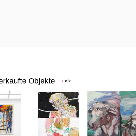
erkaufte Objekte
+
alle