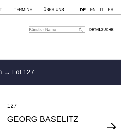
T
TERMINE
ÜBER UNS
DE
EN
IT
FR
DETAILSUCHE
en
→ Lot 127
127
GEORG BASELITZ