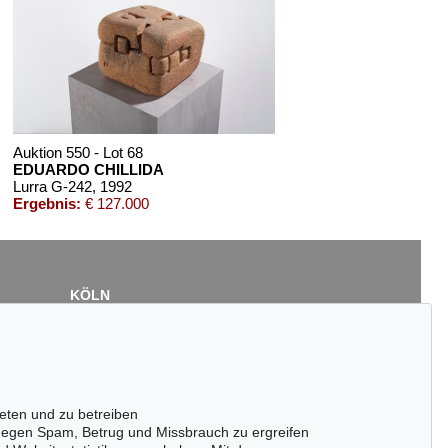
Auktion 550 - Lot 68
EDUARDO CHILLIDA
Lurra G-242
, 1992
Ergebnis:
€ 127.000
KÖLN
Cordula Lichtenberg
Gertrudenstraße 24-28
50667 Köln
Tel.: +49 (0)221 510 908-15
infokoeln@kettererkunst.de
eten und zu betreiben
ktion 591 - Lot 145
Auktion 381 - Lot 227
egen Spam, Betrug und Missbrauch zu ergreifen
DUARDO CHILLIDA
E. CHILLIDA