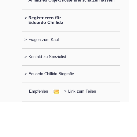
Ähnliches Objekt kostenfrei schätzen lassen!
>
Registrieren für
Eduardo Chillida
>
Fragen zum Kauf
>
Kontakt zu Spezialist
>
Eduardo Chillida Biografie
Empfehlen
>
Link zum Teilen