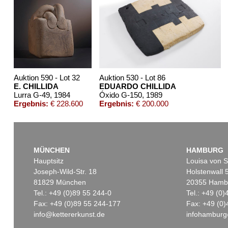
Auktion 590 - Lot 32
Auktion 530 - Lot 86
E. CHILLIDA
EDUARDO CHILLIDA
Lurra G-49
, 1984
Óxido G-150
, 1989
Ergebnis:
€ 228.600
Ergebnis:
€ 200.000
MÜNCHEN
HAMBURG
Hauptsitz
Louisa von S
Joseph-Wild-Str. 18
Holstenwall 
81829 München
20355 Hamb
Tel.: +49 (0)89 55 244-0
Tel.: +49 (0
Fax: +49 (0)89 55 244-177
Fax: +49 (0)
info@kettererkunst.de
infohamburg
Auktion 601 - Lot 111
Auktion 451 - Lot 881
Au
EDUARDO CHILLIDA
E. CHILLIDA
ED