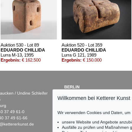
Auktion 530 - Lot 89
Auktion 520 - Lot 359
EDUARDO CHILLIDA
EDUARDO CHILLIDA
Lurra M-13
, 1995
Lurra G 121
, 1989
Ergebnis:
€ 162.500
Ergebnis:
€ 150.000
BERLIN
aucken / Undine Schleifer
Dr. Simone Wiechers
Willkommen bei Ketterer Kunst
5
Fasanenstr. 70
urg
10719 Berlin
)40 37 49 61-0
Tel.: +49 (0)30 88 67 53-63
Wir verwenden Cookies und Daten, um
40 37 49 61-66
Fax: +49 (0)30 88 67 56-43
unsere Website und Angebote anzubi
@kettererkunst.de
infoberlin@kettererkunst.de
ktion 407 - Lot 246
Auktion 425 - Lot 855
Au
Ausfälle zu prüfen und Maßnahmen g
UARDO CHILLIDA
EDUARDO CHILLIDA
E