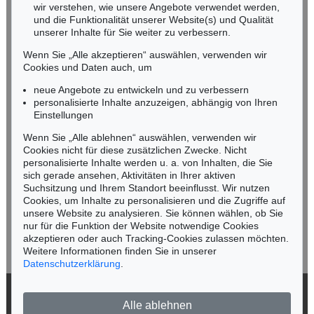
wir verstehen, wie unsere Angebote verwendet werden,
NORDDEUTSCHLAND
und die Funktionalität unserer Website(s) und Qualität
Nico Kassel, M.A.
unserer Inhalte für Sie weiter zu verbessern.
Tel.: +49 (0)89 55244-164
Wenn Sie „Alle akzeptieren“ auswählen, verwenden wir
Mobil: +49 (0)171 8618661
Cookies und Daten auch, um
n.kassel@kettererkunst.de
neue Angebote zu entwickeln und zu verbessern
personalisierte Inhalte anzuzeigen, abhängig von Ihren
Einstellungen
Keine Auktion mehr verpassen!
Wenn Sie „Alle ablehnen“ auswählen, verwenden wir
Wir informieren Sie rechtzeitig.
Cookies nicht für diese zusätzlichen Zwecke. Nicht
personalisierte Inhalte werden u. a. von Inhalten, die Sie
sich gerade ansehen, Aktivitäten in Ihrer aktiven
Suchsitzung und Ihrem Standort beeinflusst. Wir nutzen
Cookies, um Inhalte zu personalisieren und die Zugriffe auf
Jetzt zum Newsletter anmelden >
unsere Website zu analysieren. Sie können wählen, ob Sie
nur für die Funktion der Website notwendige Cookies
akzeptieren oder auch Tracking-Cookies zulassen möchten.
Weitere Informationen finden Sie in unserer
Datenschutzerklärung
.
© 2026 Ketterer Kunst GmbH & Co. KG
Alle ablehnen