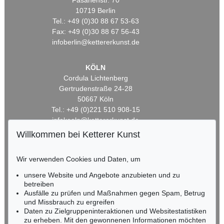
Fasanenstr. 70
10719 Berlin
Tel.: +49 (0)30 88 67 53-63
Fax: +49 (0)30 88 67 56-43
infoberlin@kettererkunst.de
KÖLN
Cordula Lichtenberg
Gertrudenstraße 24-28
50667 Köln
Tel.: +49 (0)221 510 908-15
infokoeln@kettererkunst.de
Willkommen bei Ketterer Kunst
BADEN-WÜRTTEMBERG
HESSEN
Wir verwenden Cookies und Daten, um
RHEINLAND-PFALZ
unsere Website und Angebote anzubieten und zu
Miriam Heß
betreiben
Tel.: +49 (0)62 21 58 80-038
Ausfälle zu prüfen und Maßnahmen gegen Spam, Betrug
Fax: +49 (0)62 21 58 80-595
und Missbrauch zu ergreifen
infoheidelberg@kettererkunst.de
Daten zu Zielgruppeninteraktionen und Websitestatistiken
zu erheben. Mit den gewonnenen Informationen möchten