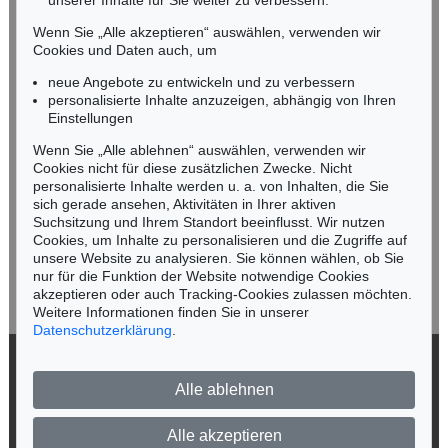
unserer Inhalte für Sie weiter zu verbessern.
Tel.: +49 (0)89 55244-164
Mobil: +49 (0)171 8618661
Wenn Sie „Alle akzeptieren“ auswählen, verwenden wir
n.kassel@kettererkunst.de
Cookies und Daten auch, um
Auktion 437 - Lot 865
Auktion 461 - Lot 874
G. GRAUBNER
G. GRAUBNER
neue Angebote zu entwickeln und zu verbessern
Farbraumkörper
, 1989
Farbraumkörper, gelb/orange
, 1999
personalisierte Inhalte anzuzeigen, abhängig von Ihren
Ergebnis:
€ 193.750
Ergebnis:
€ 187.500
Keine Auktion mehr verpassen!
Einstellungen
Wir informieren Sie rechtzeitig.
Wenn Sie „Alle ablehnen“ auswählen, verwenden wir
Cookies nicht für diese zusätzlichen Zwecke. Nicht
personalisierte Inhalte werden u. a. von Inhalten, die Sie
sich gerade ansehen, Aktivitäten in Ihrer aktiven
Suchsitzung und Ihrem Standort beeinflusst. Wir nutzen
Jetzt zum Newsletter anmelden >
Cookies, um Inhalte zu personalisieren und die Zugriffe auf
unsere Website zu analysieren. Sie können wählen, ob Sie
nur für die Funktion der Website notwendige Cookies
akzeptieren oder auch Tracking-Cookies zulassen möchten.
Weitere Informationen finden Sie in unserer
Datenschutzerklärung
.
Auktion 489 - Lot 102
Auktion 591 - Lot 251
G. GRAUBNER
G. GRAUBNER
Ohne Titel (Farbraumkörper, rot)
, 1987
caput mortum
, 1981
© 2026 Ketterer Kunst GmbH & Co. KG
Ergebnis:
€ 150.000
Ergebnis:
€ 127.000
Alle ablehnen
Datenschutz
Impressum
Barrierefreiheit
Alle akzeptieren