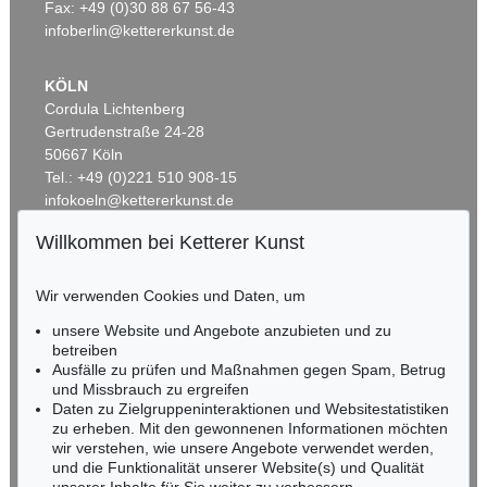
Ergebnis:
€ 312.500
Ergebnis:
€ 266.700
Fax: +49 (0)30 88 67 56-43
infoberlin@kettererkunst.de
KÖLN
Cordula Lichtenberg
Gertrudenstraße 24-28
50667 Köln
Tel.: +49 (0)221 510 908-15
infokoeln@kettererkunst.de
Willkommen bei Ketterer Kunst
Auktion 429 - Lot 966
Auktion 496 - Lot 107
BADEN-WÜRTTEMBERG
G. GRAUBNER
G. GRAUBNER
HESSEN
Farbraumkörper
, 1998
Ohne Titel (Farbraumkörper)
, 1996
Wir verwenden Cookies und Daten, um
RHEINLAND-PFALZ
Ergebnis:
€ 212.500
Ergebnis:
€ 200.000
Miriam Heß
unsere Website und Angebote anzubieten und zu
Tel.: +49 (0)62 21 58 80-038
betreiben
Fax: +49 (0)62 21 58 80-595
Ausfälle zu prüfen und Maßnahmen gegen Spam, Betrug
und Missbrauch zu ergreifen
infoheidelberg@kettererkunst.de
Daten zu Zielgruppeninteraktionen und Websitestatistiken
zu erheben. Mit den gewonnenen Informationen möchten
NORDDEUTSCHLAND
wir verstehen, wie unsere Angebote verwendet werden,
und die Funktionalität unserer Website(s) und Qualität
Nico Kassel, M.A.