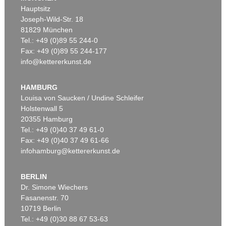
Hauptsitz
Joseph-Wild-Str. 18
81829 München
Tel.: +49 (0)89 55 244-0
Fax: +49 (0)89 55 244-177
info@kettererkunst.de
Auktion 489 - Lot 135
Auktion 560 - Lot 34
G. GRAUBNER
G. GRAUBNER
Ohne Titel (Kissenbild)
, 1994
Ohne Titel
, 1983
HAMBURG
Ergebnis:
€ 337.500
Ergebnis:
€ 330.200
Louisa von Saucken / Undine Schleifer
Holstenwall 5
20355 Hamburg
Tel.: +49 (0)40 37 49 61-0
Fax: +49 (0)40 37 49 61-66
infohamburg@kettererkunst.de
BERLIN
Dr. Simone Wiechers
Fasanenstr. 70
Auktion 429 - Lot 943
Auktion 550 - Lot 6
10719 Berlin
G. GRAUBNER
G. GRAUBNER
Tel.: +49 (0)30 88 67 53-63
Camelionid
, 1999
Ohne Titel
, 1992