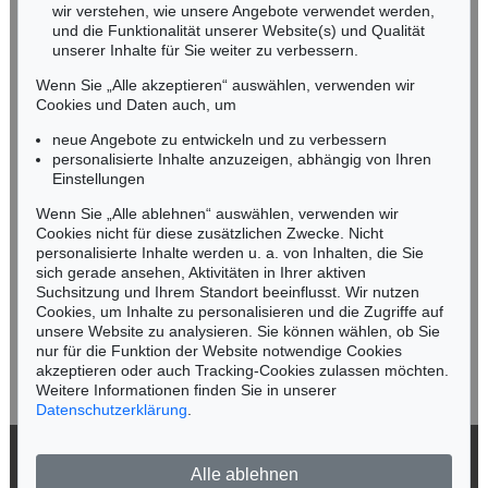
wir verstehen, wie unsere Angebote verwendet werden,
NORDDEUTSCHLAND
und die Funktionalität unserer Website(s) und Qualität
Nico Kassel, M.A.
unserer Inhalte für Sie weiter zu verbessern.
Tel.: +49 (0)89 55244-164
Wenn Sie „Alle akzeptieren“ auswählen, verwenden wir
Mobil: +49 (0)171 8618661
Cookies und Daten auch, um
n.kassel@kettererkunst.de
neue Angebote zu entwickeln und zu verbessern
personalisierte Inhalte anzuzeigen, abhängig von Ihren
Einstellungen
Keine Auktion mehr verpassen!
Wenn Sie „Alle ablehnen“ auswählen, verwenden wir
Wir informieren Sie rechtzeitig.
Cookies nicht für diese zusätzlichen Zwecke. Nicht
personalisierte Inhalte werden u. a. von Inhalten, die Sie
sich gerade ansehen, Aktivitäten in Ihrer aktiven
Suchsitzung und Ihrem Standort beeinflusst. Wir nutzen
Cookies, um Inhalte zu personalisieren und die Zugriffe auf
Jetzt zum Newsletter anmelden >
unsere Website zu analysieren. Sie können wählen, ob Sie
nur für die Funktion der Website notwendige Cookies
akzeptieren oder auch Tracking-Cookies zulassen möchten.
Weitere Informationen finden Sie in unserer
Datenschutzerklärung
.
© 2026 Ketterer Kunst GmbH & Co. KG
Alle ablehnen