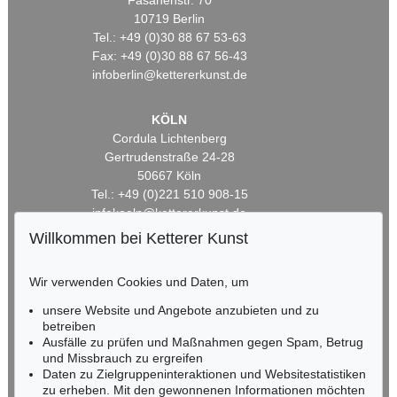
Fasanenstr. 70
10719 Berlin
Tel.: +49 (0)30 88 67 53-63
Fax: +49 (0)30 88 67 56-43
infoberlin@kettererkunst.de
KÖLN
Cordula Lichtenberg
Gertrudenstraße 24-28
50667 Köln
Tel.: +49 (0)221 510 908-15
infokoeln@kettererkunst.de
Willkommen bei Ketterer Kunst
BADEN-WÜRTTEMBERG
HESSEN
Wir verwenden Cookies und Daten, um
RHEINLAND-PFALZ
unsere Website und Angebote anzubieten und zu
Miriam Heß
betreiben
Tel.: +49 (0)62 21 58 80-038
Ausfälle zu prüfen und Maßnahmen gegen Spam, Betrug
Fax: +49 (0)62 21 58 80-595
und Missbrauch zu ergreifen
infoheidelberg@kettererkunst.de
Daten zu Zielgruppeninteraktionen und Websitestatistiken
zu erheben. Mit den gewonnenen Informationen möchten